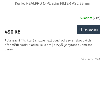
Kenko REALPRO C-PL Slim FILTER ASC 55mm
Skladem
(2 ks)
Do košíku
490 Kč
Polarizační filtr, který snižuje nežádoucí odrazy z nekovových
předmětů (vodní hladina, sklo atd.) a zvyšuje sytost a kontrast
barev.
Kód:
CPL_40.5