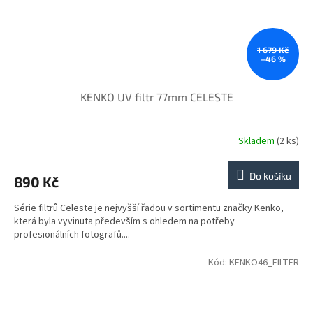
1 679 Kč
–46 %
KENKO UV filtr 77mm CELESTE
Skladem
(2 ks)
Do košíku
890 Kč
Série filtrů Celeste je nejvyšší řadou v sortimentu značky Kenko,
která byla vyvinuta především s ohledem na potřeby
profesionálních fotografů....
Kód:
KENKO46_FILTER