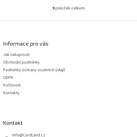
9
položek celkem
O
v
l
Z
á
á
d
p
a
a
Informace pro vás
c
t
í
Jak nakupovat
í
p
Obchodní podmínky
r
v
Podmínky ochrany osobních údajů
k
GDPR
y
Poštovné
v
ý
Kontakty
p
i
s
u
Kontakt
info
@
CardLand.cz