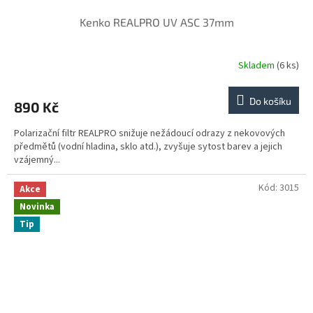
Kenko REALPRO UV ASC 37mm
Skladem
(6 ks)
Do košíku
890 Kč
Polarizační filtr REALPRO snižuje nežádoucí odrazy z nekovových
předmětů (vodní hladina, sklo atd.), zvyšuje sytost barev a jejich
vzájemný...
Kód:
3015
Akce
Novinka
Tip