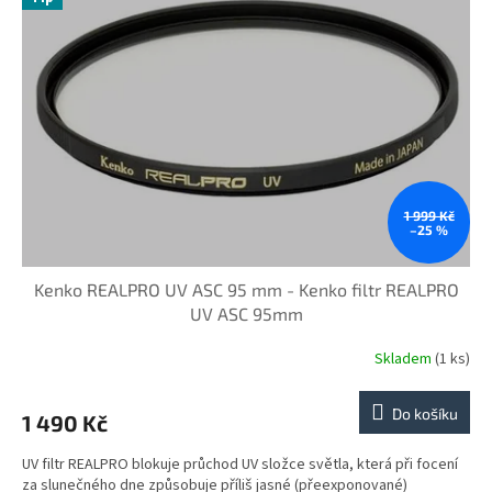
i
r
s
o
p
d
r
u
o
k
d
t
u
ů
k
t
ů
1 999 Kč
–25 %
Kenko REALPRO UV ASC 95 mm - Kenko filtr REALPRO
UV ASC 95mm
Skladem
(1 ks)
Do košíku
1 490 Kč
UV filtr REALPRO blokuje průchod UV složce světla, která při focení
za slunečného dne způsobuje příliš jasné (přeexponované)