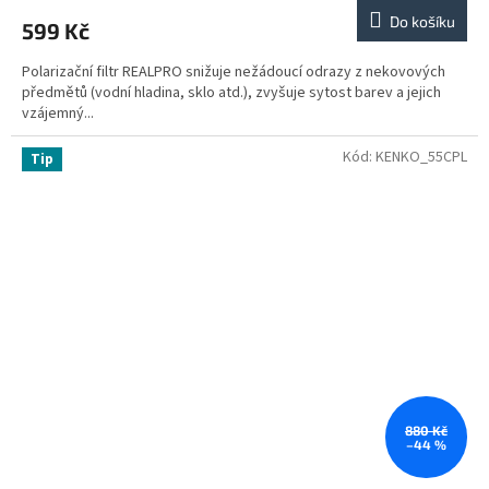
Do košíku
599 Kč
Polarizační filtr REALPRO snižuje nežádoucí odrazy z nekovových
předmětů (vodní hladina, sklo atd.), zvyšuje sytost barev a jejich
vzájemný...
Kód:
KENKO_55CPL
Tip
880 Kč
–44 %