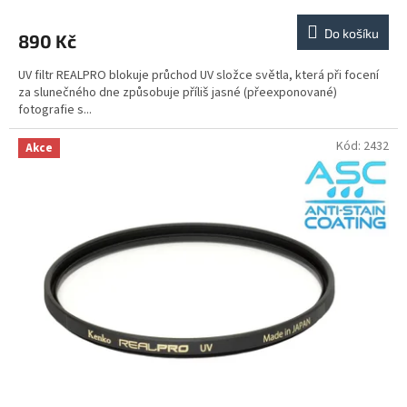
Do košíku
890 Kč
UV filtr REALPRO blokuje průchod UV složce světla, která při focení
za slunečného dne způsobuje příliš jasné (přeexponované)
fotografie s...
Kód:
2432
Akce