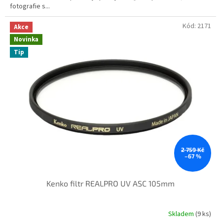
fotografie s...
Kód:
2171
Akce
Novinka
Tip
2 759 Kč
–67 %
Kenko filtr REALPRO UV ASC 105mm
Skladem
(9 ks)