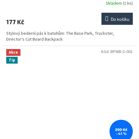
Skladem
(1 ks)
Do košíku
177 Kč
Stylový bederní pás k batohům: The Base Park, Truckster,
Director's Cut Board Backpack
Kód:
BPWB-S-001
Akce
Tip
290 Kč
–41 %