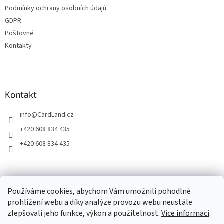
v
Podmínky ochrany osobních údajů
k
GDPR
y
Poštovné
v
ý
Kontakty
p
i
s
u
Kontakt
info
@
CardLand.cz
+420 608 834 435
+420 608 834 435
2011 - 2026 © www.CardLand.cz
Používáme cookies, abychom Vám umožnili pohodlné
prohlížení webu a díky analýze provozu webu neustále
zlepšovali jeho funkce, výkon a použitelnost.
Více informací
.