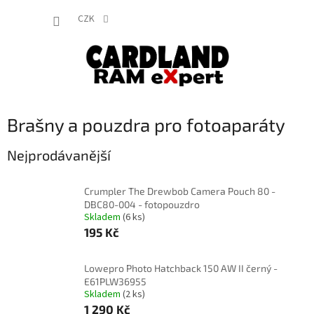
Přejít
NÁKUP
na
CZK
obsah
KOŠÍK
Brašny a pouzdra pro fotoaparáty
Nejprodávanější
Crumpler The Drewbob Camera Pouch 80 -
DBC80-004 - fotopouzdro
Skladem
(6 ks)
195 Kč
Lowepro Photo Hatchback 150 AW II černý -
E61PLW36955
Skladem
(2 ks)
1 290 Kč