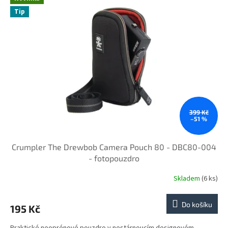
Tip
399 Kč
–51 %
Crumpler The Drewbob Camera Pouch 80 - DBC80-004
- fotopouzdro
Skladem
(6 ks)
Do košíku
195 Kč
Praktické neoprénové pouzdro v nestárnoucím designovém