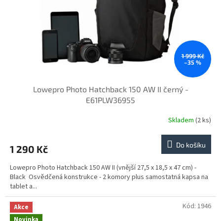
o
d
u
k
t
ů
1 999 Kč
–35 %
Lowepro Photo Hatchback 150 AW II černý -
E61PLW36955
Skladem
(2 ks)
Do košíku
1 290 Kč
Lowepro Photo Hatchback 150 AW II (vnější 27,5 x 18,5 x 47 cm) -
Black Osvědčená konstrukce - 2 komory plus samostatná kapsa na
tablet a...
Kód:
1946
Akce
Novinka