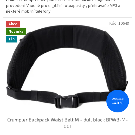
provedení. Vhodné pro digitální fotoaparáty , přehrávače MP3 a
některé mobilní telefony.
Kód:
10649
Akce
Novinka
Tip
299 Kč
–40 %
Crumpler Backpack Waist Belt M - dull black BPWB-M-
001