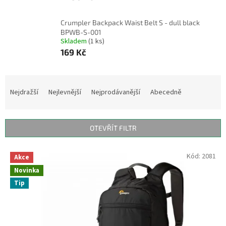
Crumpler Backpack Waist Belt S - dull black
BPWB-S-001
Skladem
(1 ks)
169 Kč
Ř
a
Nejdražší
Nejlevnější
Nejprodávanější
Abecedně
z
e
n
OTEVŘÍT FILTR
í
p
V
Kód:
2081
r
Akce
ý
o
Novinka
p
d
Tip
i
u
s
k
p
t
r
ů