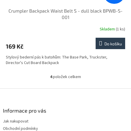
Crumpler Backpack Waist Belt S - dull black BPWB-S-
001
Skladem
(1 ks)
Do košíku
169 Kč
Stylový bederní pás k batohům: The Base Park, Truckster,
Director's Cut Board Backpack
4
položek celkem
O
v
l
Z
á
á
d
p
a
a
Informace pro vás
c
t
í
Jak nakupovat
í
p
Obchodní podmínky
r