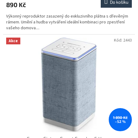
Do košíku
890 Kč
Výkonný reproduktor zasazený do exkluzivního plátna s dřevěným
rámem. Umění a hudba vytváření ideální kombinaci pro zpestření
vašeho domova....
Kód:
2443
Akce
1 890 Kč
–52 %