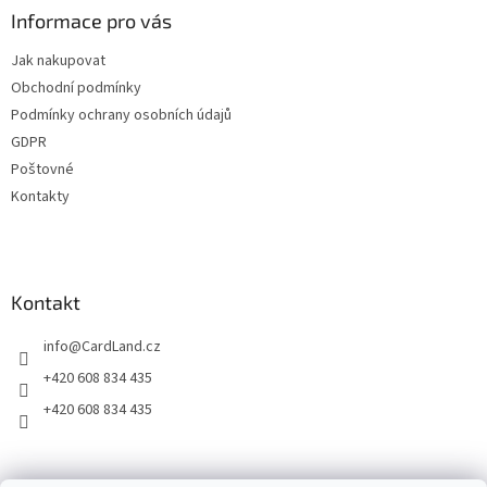
a
a
Informace pro vás
c
t
í
Jak nakupovat
í
p
Obchodní podmínky
r
v
Podmínky ochrany osobních údajů
k
GDPR
y
Poštovné
v
ý
Kontakty
p
i
s
u
Kontakt
info
@
CardLand.cz
+420 608 834 435
+420 608 834 435