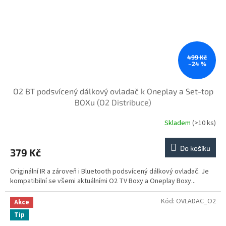
499 Kč
–24 %
O2 BT podsvícený dálkový ovladač k Oneplay a Set-top
BOXu
(O2 Distribuce)
Skladem
(>10 ks)
Do košíku
379 Kč
Originální IR a zároveň i Bluetooth podsvícený dálkový ovladač. Je
kompatibilní se všemi aktuálními O2 TV Boxy a Oneplay Boxy...
Kód:
OVLADAC_O2
Akce
Tip