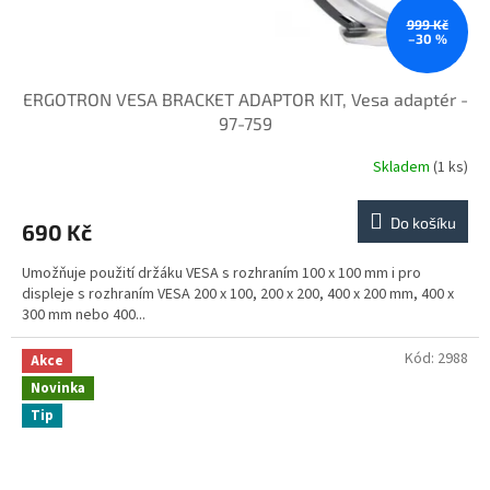
999 Kč
–30 %
ERGOTRON VESA BRACKET ADAPTOR KIT, Vesa adaptér -
97-759
Skladem
(1 ks)
Do košíku
690 Kč
Umožňuje použití držáku VESA s rozhraním 100 x 100 mm i pro
displeje s rozhraním VESA 200 x 100, 200 x 200, 400 x 200 mm, 400 x
300 mm nebo 400...
Kód:
2988
Akce
Novinka
Tip