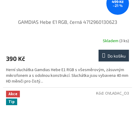
499 Kč
–21 %
GAMDIAS Hebe E1 RGB, černá 4712960130623
Skladem
(3 ks)
Do košíku
390 Kč
Herní sluchátka Gamdias Hebe E1 RGB s všesměrovým, zásuvným
mikrofonem a s odolnou konstrukcí. Sluchátka jsou vybavena 40 mm
HD měniči pro čistý...
Kód:
OVLADAC_O3
Akce
Tip