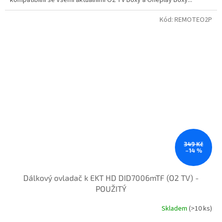
Kód:
REMOTEO2P
349 Kč
–14 %
Dálkový ovladač k EKT HD DID7006mTF (O2 TV) -
POUŽITÝ
Skladem
(>10 ks)