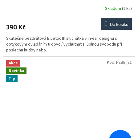
Skladem
(1 ks)
Do košíku
390 Kč
Skutečně bezdrátová Bluetooth sluchátka v in-ear designu s
dotykovým ovládáním ti dovolí vychutnat si úplnou svobodu při
poslechu hudby nebo...
Kód:
HEBE_E1
Akce
Novinka
Tip