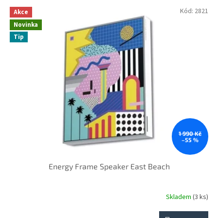
p
V
Kód:
2821
r
Akce
ý
o
Novinka
p
d
Tip
i
u
s
k
p
t
r
ů
o
d
u
k
t
ů
1 990 Kč
–55 %
Energy Frame Speaker East Beach
Skladem
(3 ks)