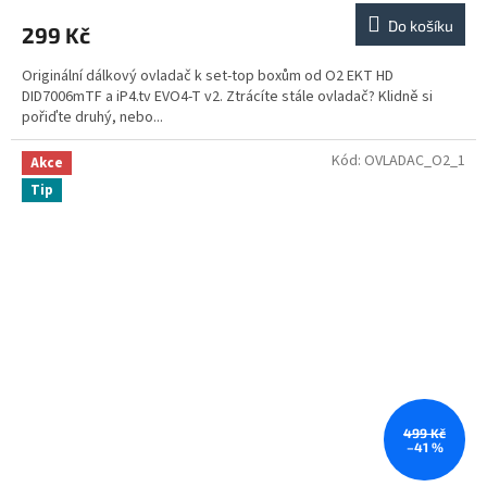
Do košíku
299 Kč
Originální dálkový ovladač k set-top boxům od O2 EKT HD
DID7006mTF a iP4.tv EVO4-T v2. Ztrácíte stále ovladač? Klidně si
pořiďte druhý, nebo...
Kód:
OVLADAC_O2_1
Akce
Tip
499 Kč
–41 %