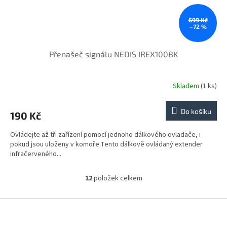
699 Kč
–72 %
Přenašeč signálu NEDIS IREX100BK
Skladem
(1 ks)
Do košíku
190 Kč
Ovládejte až tři zařízení pomocí jednoho dálkového ovladače, i
pokud jsou uloženy v komoře.Tento dálkově ovládaný extender
infračerveného...
12
položek celkem
O
v
l
Z
á
á
d
p