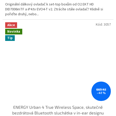
Originální dálkový ovladač k set-top boxům od O2 EKT HD
DID7006mTF a iP4.tv EVO4-T v2. Ztrácíte stále ovladač? Klidně si
pořiďte druhý, nebo...
Kód:
3057
Akce
Novinka
Tip
669 Kč
–41 %
ENERGY Urban 4 True Wireless Space, skutečně
bezdrátová Bluetooth sluchátka v in-ear designu