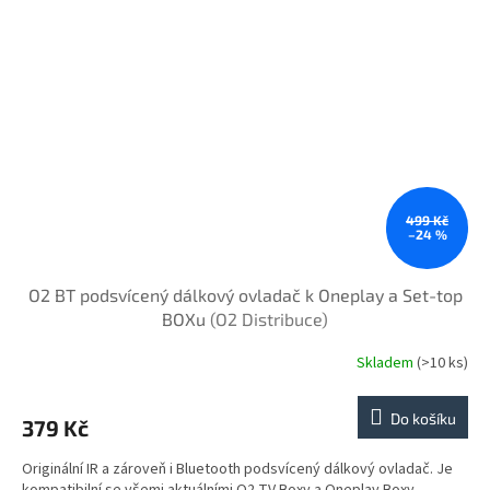
499 Kč
–24 %
O2 BT podsvícený dálkový ovladač k Oneplay a Set-top
BOXu
(O2 Distribuce)
Skladem
(>10 ks)
Do košíku
379 Kč
Originální IR a zároveň i Bluetooth podsvícený dálkový ovladač. Je
kompatibilní se všemi aktuálními O2 TV Boxy a Oneplay Boxy...