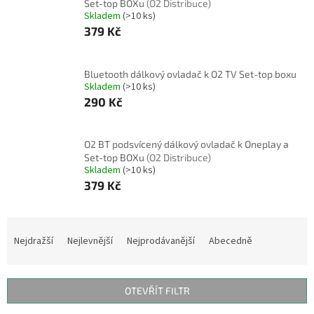
Set-top BOXu
(O2 Distribuce)
Skladem
(>10 ks)
379 Kč
Bluetooth dálkový ovladač k O2 TV Set-top boxu
Skladem
(>10 ks)
290 Kč
O2 BT podsvícený dálkový ovladač k Oneplay a
Set-top BOXu
(O2 Distribuce)
Skladem
(>10 ks)
379 Kč
Ř
a
Nejdražší
Nejlevnější
Nejprodávanější
Abecedně
z
e
n
OTEVŘÍT FILTR
í