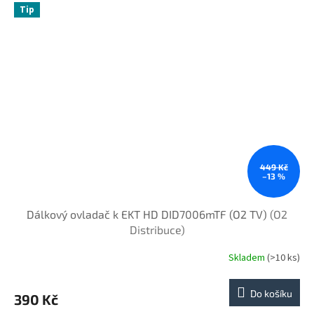
Tip
449 Kč
–13 %
Dálkový ovladač k EKT HD DID7006mTF (O2 TV)
(O2
Distribuce)
Skladem
(>10 ks)
Do košíku
390 Kč