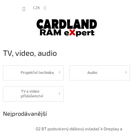
Přejít
NÁKUP
na
CZK
obsah
KOŠÍK
TV, video, audio
Projekční technika
Audio
TV a video
příslušenství
Nejprodávanější
O2 BT podsvícený dálkový ovladač k Oneplay a