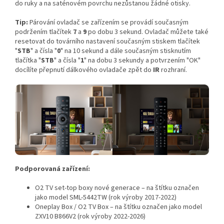
do ruky a na saténovém povrchu nezůstanou žádné otisky.
Tip:
Párování ovladač se zařízením se provádí současným
podržením tlačítek
7
a
9
po dobu 3 sekund. Ovladač můžete také
resetovat do továrního nastavení současným stiskem tlačítek
"
STB
" a čísla "
0
" na 10 sekund a dále současným stisknutím
tlačítka "
STB
" a čísla "
1
" na dobu 3 sekundy a potvrzením "OK"
docílíte přepnutí dálkového ovladače zpět do
IR
rozhraní.
Podporovaná zařízení:
O2 TV set-top boxy nové generace – na štítku označen
jako model SML-5442TW (rok výroby 2017-2022)
Oneplay Box / O2 TV Box – na štítku označen jako model
ZXV10 B866V2 (rok výroby 2022-2026)