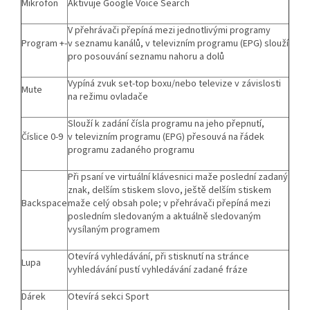
Mikrofon
Aktivuje Google Voice Search
V přehrávači přepíná mezi jednotlivými programy
Program +-
v seznamu kanálů, v televizním programu (EPG) slouží
pro posouvání seznamu nahoru a dolů
Vypíná zvuk set-top boxu/nebo televize v závislosti
Mute
na režimu ovladače
Slouží k zadání čísla programu na jeho přepnutí,
Číslice 0-9
v televizním programu (EPG) přesouvá na řádek
programu zadaného programu
Při psaní ve virtuální klávesnici maže poslední zadaný
znak, delším stiskem slovo, ještě delším stiskem
Backspace
maže celý obsah pole; v přehrávači přepíná mezi
posledním sledovaným a aktuálně sledovaným
vysílaným programem
Otevírá vyhledávání, při stisknutí na stránce
Lupa
vyhledávání pustí vyhledávání zadané fráze
Dárek
Otevírá sekci Sport