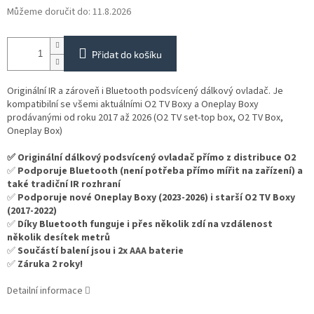
Můžeme doručit do:
11.8.2026
Přidat do košíku
Originální IR
a zároveň i Bluetooth podsvícený dálkový ovladač. Je
kompatibilní se všemi aktuálními O2 TV Boxy a Oneplay Boxy
prodávanými od roku 2017 až 2026 (O2 TV set-top box, O2 TV Box,
Oneplay Box)
✅ Originální dálkový podsvícený ovladač přímo z distribuce O2
✅
Podporuje Bluetooth (není potřeba přímo mířit na zařízení) a
také tradiční IR rozhraní
✅
Podporuje nové Oneplay Boxy (2023-2026) i starší O2 TV Boxy
(2017-2022)
✅
Díky Bluetooth funguje i přes několik zdí na vzdálenost
několik desítek metrů
✅
Součástí balení jsou i 2x AAA baterie
✅
Záruka 2 roky!
Detailní informace