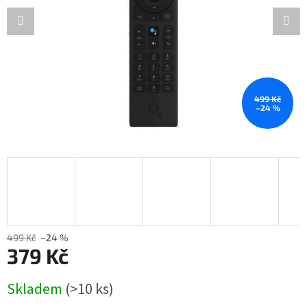
499 Kč
–24 %
499 Kč
–24 %
379 Kč
Měrná
Skladem
(>10 ks)
cena: