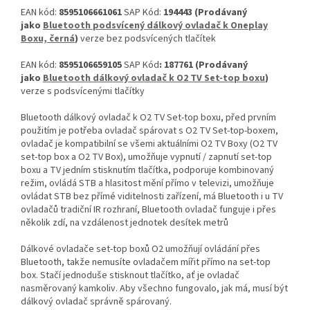
EAN kód:
8595106661061
SAP Kód:
194443 (Prodávaný
jako
Bluetooth podsvícený dálkový ovladač k Oneplay
Boxu, černá
)
verze bez podsvícených tlačítek
EAN kód:
8595106659105
SAP Kód
: 187761 (Prodávaný
jako
Bluetooth dálkový ovladač k O2 TV Set-top boxu
)
verze s podsvícenými tlačítky
Bluetooth dálkový ovladač k O2 TV Set-top boxu, před prvním
použitím je potřeba ovladač spárovat s O2 TV Set-top-boxem,
ovladač je kompatibilní se všemi aktuálními O2 TV Boxy (O2 TV
set-top box a O2 TV Box), umožňuje vypnutí / zapnutí set-top
boxu a TV jedním stisknutím tlačítka, podporuje kombinovaný
režim, ovládá STB a hlasitost mění přímo v televizi, umožňuje
ovládat STB bez přímé viditelnosti zařízení, má Bluetooth i u TV
ovladačů tradiční IR rozhraní, Bluetooth ovladač funguje i přes
několik zdí, na vzdálenost jednotek desítek metrů
Dálkové ovladače set-top boxů O2 umožňují ovládání přes
Bluetooth, takže nemusíte ovladačem mířit přímo na set-top
box. Stačí jednoduše stisknout tlačítko, ať je ovladač
nasměrovaný kamkoliv. Aby všechno fungovalo, jak má, musí být
dálkový ovladač správně spárovaný.