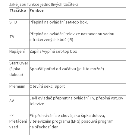
Jaké jsou funkce jednotlivých tlačítek?
Tlačítko
Funkce
STB
Přepíná na ovládání set-top boxu
Přepíná na ovládání televize nastavenou sadou
TV
infračervených kódů (IR)
Napájení
Zapíná/vypíná set-top box
Start Over
(šipka
Spouští pořad od začátku (je-li to možné)
dokola)
Premium
Otevírá sekci Sport
Je-li ovladač přepnut na ovládání TV, přepíná vstupy
AV
televize
<<
Při přehrávání se chová jako šipka doleva,
Přetáčení
v televizním programu (EPG) posouvá program
vzad
na přechozí den