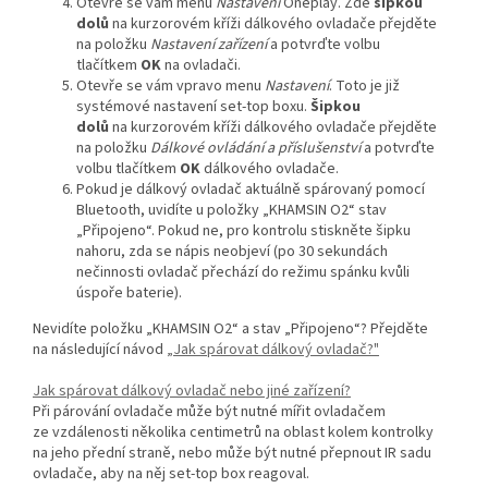
Otevře se vám menu
Nastavení
Oneplay. Zde
šipkou
dolů
na kurzorovém kříži dálkového ovladače přejděte
na položku
Nastavení zařízení
a potvrďte volbu
tlačítkem
OK
na ovladači.
Otevře se vám vpravo menu
Nastavení
. Toto je již
systémové nastavení set-top boxu.
Šipkou
dolů
na kurzorovém kříži dálkového ovladače přejděte
na položku
Dálkové ovládání a příslušenství
a potvrďte
volbu tlačítkem
OK
dálkového ovladače.
Pokud je dálkový ovladač aktuálně spárovaný pomocí
Bluetooth, uvidíte u položky „KHAMSIN O2“ stav
„Připojeno“. Pokud ne, pro kontrolu stiskněte šipku
nahoru, zda se nápis neobjeví (po 30 sekundách
nečinnosti ovladač přechází do režimu spánku kvůli
úspoře baterie).
Nevidíte položku „KHAMSIN O2“ a stav „Připojeno“? Přejděte
na následující návod
„Jak spárovat dálkový ovladač?"
Jak spárovat dálkový ovladač nebo jiné zařízení?
Při párování ovladače může být nutné mířit ovladačem
ze vzdálenosti několika centimetrů na oblast kolem kontrolky
na jeho přední straně, nebo může být nutné přepnout IR sadu
ovladače, aby na něj set-top box reagoval.