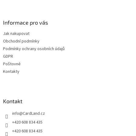
Z
á
p
a
Informace pro vás
t
Jak nakupovat
í
Obchodní podmínky
Podmínky ochrany osobních údajů
GDPR
Poštovné
Kontakty
Kontakt
info
@
CardLand.cz
+420 608 834 435
+420 608 834 435