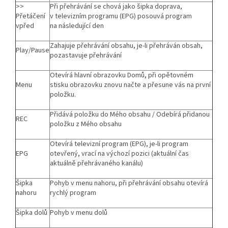
>>
Při přehrávání se chová jako šipka doprava,
Přetáčení
v televizním programu (EPG) posouvá program
vpřed
na následující den
Zahajuje přehrávání obsahu, je-li přehráván obsah,
Play/Pause
pozastavuje přehrávání
Otevírá hlavní obrazovku Domů, při opětovném
Menu
stisku obrazovku znovu načte a přesune vás na první
položku.
Přidává položku do Mého obsahu / Odebírá přidanou
REC
položku z Mého obsahu
Otevírá televizní program (EPG), je-li program
EPG
otevřený, vrací na výchozí pozici (aktuální čas
aktuálně přehrávaného kanálu)
Šipka
Pohyb v menu nahoru, při přehrávání obsahu otevírá
nahoru
rychlý program
Šipka dolů
Pohyb v menu dolů