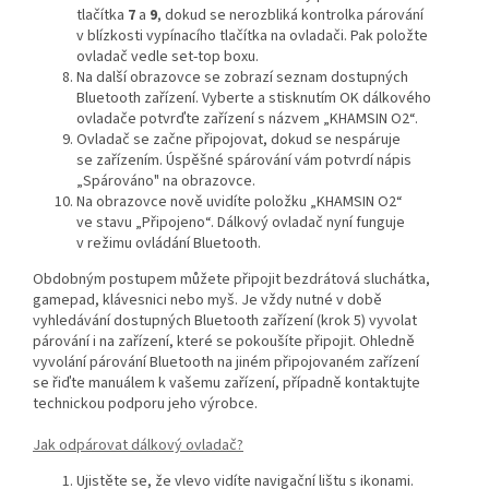
tlačítka
7
a
9
, dokud se nerozbliká kontrolka párování
v blízkosti vypínacího tlačítka na ovladači. Pak položte
ovladač vedle set-top boxu.
Na další obrazovce se zobrazí seznam dostupných
Bluetooth zařízení. Vyberte a stisknutím OK dálkového
ovladače potvrďte zařízení s názvem „KHAMSIN O2“.
Ovladač se začne připojovat, dokud se nespáruje
se zařízením. Úspěšné spárování vám potvrdí nápis
„Spárováno" na obrazovce.
Na obrazovce nově uvidíte položku „KHAMSIN O2“
ve stavu „Připojeno“. Dálkový ovladač nyní funguje
v režimu ovládání Bluetooth.
Obdobným postupem můžete připojit bezdrátová sluchátka,
gamepad, klávesnici nebo myš. Je vždy nutné v době
vyhledávání dostupných Bluetooth zařízení (krok 5) vyvolat
párování i na zařízení, které se pokoušíte připojit. Ohledně
vyvolání párování Bluetooth na jiném připojovaném zařízení
se řiďte manuálem k vašemu zařízení, případně kontaktujte
technickou podporu jeho výrobce.
Jak odpárovat dálkový ovladač?
Ujistěte se, že vlevo vidíte navigační lištu s ikonami.