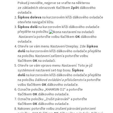
Pokud ji nevidíte, nejprve se vraťte na některou
ze základních obrazovek tlačítkem
Zpět
dálkového
ovladače.
Šipkou doleva
na kurzorovém kříži dálkového ovladače
otevřete navigační lištu.
Šipkou dolů
na kurzorovém kříži dálkového ovladače
přejděte na položku
Nastavení
a potvrďte volbu tlačítkem
OK
dálkového
ovladače.
Otevře se vám menu
Nastavení
Oneplay. Zde
šipkou
dolů
na kurzorovém kříži dálkového ovladače přejděte
na položku
Nastavení zařízení
a potvrďte volbu
tlačítkem
OK
na ovladači.
Otevře se vám vpravo menu
Nastavení
. Toto je již
systémové nastavení set-top boxu.
Šipkou
dolů
na kurzorovém kříži dálkového ovladače přejděte
na položku
Dálkové ovládání a příslušenství
a potvrďte
volbu tlačítkem
OK
dálkového ovladače.
Označte položku „KHAMSIN O2“ a potvrďte
tlačítkem
OK
dálkového ovladače.
Označte položku „Zrušit párování“ a potvrďte
tlačítkem
OK
dálkového ovladače.
Nakonec potvrďte volbu zrušení párování potvrzení