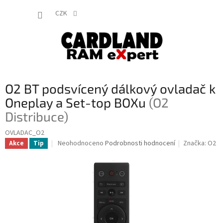
Přejít
NÁKUP
na
CZK
obsah
KOŠÍK
O2 BT podsvícený dálkový ovladač k
Oneplay a Set-top BOXu
(O2
Distribuce)
OVLADAC_O2
Průměrné
Neohodnoceno
Podrobnosti hodnocení
Značka:
O2
Akce
Tip
hodnocení
produktu
je
0,0
z
5
hvězdiček.