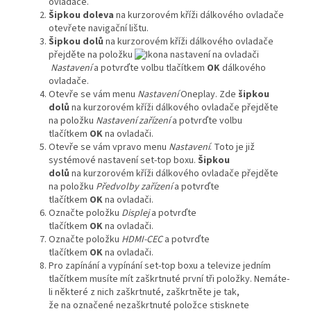
ovladače.
Šipkou doleva
na kurzorovém kříži dálkového ovladače
otevřete navigační lištu.
Šipkou dolů
na kurzorovém kříži dálkového ovladače
přejděte na položku
Nastavení
a potvrďte volbu tlačítkem
OK
dálkového
ovladače.
Otevře se vám menu
Nastavení
Oneplay. Zde
šipkou
dolů
na kurzorovém kříži dálkového ovladače přejděte
na položku
Nastavení zařízení
a potvrďte volbu
tlačítkem
OK
na ovladači.
Otevře se vám vpravo menu
Nastavení
. Toto je již
systémové nastavení set-top boxu.
Šipkou
dolů
na kurzorovém kříži dálkového ovladače přejděte
na položku
Předvolby zařízení
a potvrďte
tlačítkem
OK
na ovladači.
Označte položku
Displej
a potvrďte
tlačítkem
OK
na ovladači.
Označte položku
HDMI-CEC
a potvrďte
tlačítkem
OK
na ovladači.
Pro zapínání a vypínání set-top boxu a televize jedním
tlačítkem musíte mít zaškrtnuté první tři položky. Nemáte-
li některé z nich zaškrtnuté, zaškrtněte je tak,
že na označené nezaškrtnuté položce stisknete