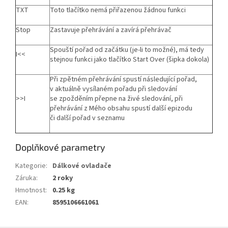
TXT
Toto tlačítko nemá přiřazenou žádnou funkci
Stop
Zastavuje přehrávání a zavírá přehrávač
Spouští pořad od začátku (je-li to možné), má tedy
I<<
stejnou funkci jako tlačítko Start Over (šipka dokola)
Při zpětném přehrávání spustí následující pořad,
v aktuálně vysílaném pořadu při sledování
>>I
se zpožděním přepne na živé sledování, při
přehrávání z Mého obsahu spustí další epizodu
či další pořad v seznamu
Doplňkové parametry
Kategorie
:
Dálkové ovladače
Záruka
:
2 roky
Hmotnost
:
0.25 kg
EAN
:
8595106661061