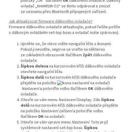
položky „OK“ tlačítkem
OK
dálkového ovladače. Dálkový
ovladač „KHAMSIN O2“ se tímto odpároval a zmizel
ze seznamu přes Bluetooth připojených zařízení.
Jak aktualizovat firmware dálkového ovladače?
Firmware dálkového ovladače aktualizujte, pokud řešíte potíže
s dálkovým ovládáním set-top boxu a ovladač máte spárovaný.
Ujistěte se, že vlevo vidíte navigační lištu s ikonami.
Pokud ji nevidíte, nejprve se vraťte na některou
ze základních obrazovek tlačítkem
Zpět
dálkového
ovladače.
Šipkou doleva
na kurzorovém kříži dálkového ovladače
otevřete navigační lištu.
Šipkou dolů
na kurzorovém kříži dálkového ovladače
přejděte na položku
Nastavení
a potvrďte volbu tlačítkem
OK
dálkového
ovladače.
Otevře se vám menu
Nastavení
Oneplay. Zde
šipkou
dolů
na kurzorovém kříži dálkového ovladače přejděte
na položku
Nastavení zařízení
a potvrďte volbu
tlačítkem
OK
na ovladači.
Otevře se vám vpravo menu
Nastavení
. Toto je již
systémové nastavení set-top boxu.
Šipkou