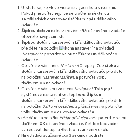
Ujistěte se, že vlevo vidíte navigační lištu s ikonami.
Pokud ji nevidíte, nejprve se vraťte na některou
ze základních obrazovek tlačítkem
Zpět
dálkového
ovladače.
Šipkou doleva
na kurzorovém kříži dálkového ovladače
otevřete navigační lištu.
Šipkou dolů
na kurzorovém kříži dálkového ovladače
přejděte na položku
Nastavení
a potvrďte volbu tlačítkem
OK
dálkového
ovladače.
Otevře se vám menu
Nastavení
Oneplay. Zde
šipkou
dolů
na kurzorovém kříži dálkového ovladače přejděte
na položku
Nastavení zařízení
a potvrďte volbu
tlačítkem
OK
na ovladači.
Otevře se vám vpravo menu
Nastavení
. Toto je již
systémové nastavení set-top boxu.
Šipkou
dolů
na kurzorovém kříži dálkového ovladače přejděte
na položku
Dálkové ovládání a příslušenství
a potvrďte
volbu tlačítkem
OK
dálkového ovladače.
Přejděte na položku
Přidat příslušenství
a potvrďte volbu
tlačítkem
OK
dálkového ovladače. Set-top box začne
vyhledávat dostupná Bluetooth zařízení v okolí.
Na ovladači současně cca 3 sekundy podržte