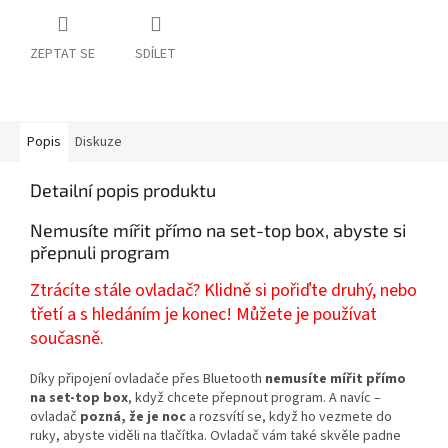
ZEPTAT SE
SDÍLET
Popis
Diskuze
Detailní popis produktu
Nemusíte mířit přímo na set-top box, abyste si
přepnuli program
Ztrácíte stále ovladač? Klidně si pořiďte druhý, nebo
třetí a s hledáním je konec! Můžete je používat
současně.
Díky připojení ovladače přes Bluetooth
nemusíte mířit přímo
na set-top box
, když chcete přepnout program. A navíc –
ovladač
pozná, že je noc
a rozsvítí se, když ho vezmete do
ruky, abyste viděli na tlačítka. Ovladač vám také skvěle padne