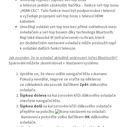
Umožňují vypnutí i zapnutí set-top boxu
a televize jedním stisknutím tlačítka – funkce set-top boxu
„HDMI-CEC“. Tato funkce musí být podporována i televizí
a vyžaduje propojení set-top boxu s televizí HDMI
kabelem.
Umožňují ovládat set-top box bez přímé viditelnosti mezi
ovladačem a set-top boxem díky technologii Bluetooth.
Mají také klasické IR (infračervené) rozhraní, které
po dodatečném nastavení ovladače může posloužit např.
k ovládání dalších funkcí televize.
Jak poznám, že je ovladač aktuálně spárovaný (přes Bluetooth)?
Spárování můžete zkontrolovat v
Nastavení
systému:
Ujistěte se, že vlevo vidíte navigační lištu s ikonami.
Pokud ji nevidíte, nejprve se vraťte na některou
ze základních obrazovek tlačítkem
Zpět
dálkového
ovladače.
Šipkou doleva
na kurzorovém kříži dálkového ovladače
otevřete navigační lištu.
Šipkou dolů
na kurzorovém kříži dálkového ovladače
přejděte na položku
Nastavení
a potvrďte volbu tlačítkem
OK
dálkového
ovladače.