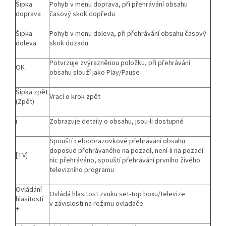
Šipka
Pohyb v menu doprava, při přehrávání obsahu
doprava
časový skok dopředu
Šipka
Pohyb v menu doleva, při přehrávání obsahu časový
doleva
skok dozadu
Potvrzuje zvýrazněnou položku, při přehrávání
OK
obsahu slouží jako Play/Pause
Šipka zpět
Vrací o krok zpět
(Zpět)
i
Zobrazuje detaily o obsahu, jsou-li dostupné
Spouští celoobrazovkové přehrávání obsahu
doposud přehrávaného na pozadí, není-li na pozadí
[TV]
nic přehráváno, spouští přehrávání prvního živého
televizního programu
Ovládání
Ovládá hlasitost zvuku set-top boxu/televize
hlasitosti
v závislosti na režimu ovladače
+-