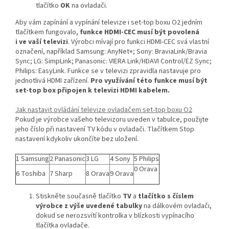
tlačítko
OK
na ovladači.
Aby vám zapínání a vypínání televize i set-top boxu O2 jedním
tlačítkem fungovalo,
funkce HDMI-CEC musí být povolená
i ve vaší televizi
. Výrobci mívají pro funkci HDMI-CEC svá vlastní
označení, například Samsung: AnyNet+; Sony: BraviaLink/Bravia
Sync; LG: SimpLink; Panasonic: VIERA Link/HDAVI Control/EZ Sync;
Philips: EasyLink. Funkce se v televizi zpravidla nastavuje pro
jednotlivá HDMI zařízení.
Pro využívání této funkce musí být
set-top box připojen k televizi HDMI kabelem.
Jak nastavit ovládání televize ovladačem set-top boxu O2
Pokud je výrobce vašeho televizoru uveden v tabulce, použijte
jeho číslo při nastavení TV kódu v ovladači. Tlačítkem Stop
nastavení kdykoliv ukončíte bez uložení.
1 Samsung
2 Panasonic
3 LG
4 Sony
5 Philips
0 Orava
6 Toshiba
7 Sharp
8 Orava
9 Orava
Stiskněte současně tlačítko
TV
a
tlačítko s číslem
výrobce z výše uvedené tabulky
na dálkovém ovladači,
dokud se nerozsvítí kontrolka v blízkosti vypínacího
tlačítka ovladače.