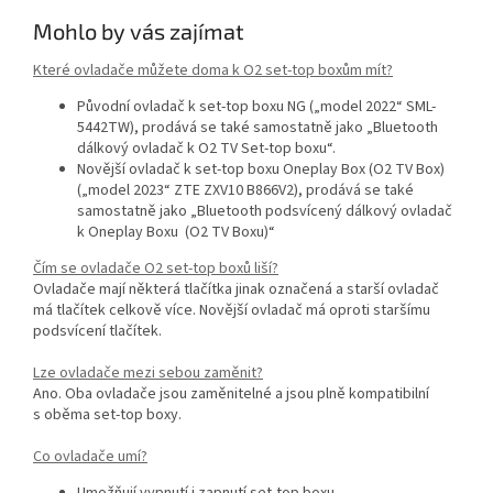
Mohlo by vás zajímat
Které ovladače můžete doma k O2 set-top boxům mít?
Původní ovladač k set-top boxu NG („model 2022“ SML-
5442TW), prodává se také samostatně jako „Bluetooth
dálkový ovladač k O2 TV Set-top boxu“.
Novější ovladač k set-top boxu Oneplay Box (O2 TV Box)
(„model 2023“ ZTE ZXV10 B866V2), prodává se také
samostatně jako „Bluetooth podsvícený dálkový ovladač
k Oneplay Boxu (O2 TV Boxu)“
Čím se ovladače O2 set-top boxů liší?
Ovladače mají některá tlačítka jinak označená a starší ovladač
má tlačítek celkově více. Novější ovladač má oproti staršímu
podsvícení tlačítek.
Lze ovladače mezi sebou zaměnit?
Ano. Oba ovladače jsou zaměnitelné a jsou plně kompatibilní
s oběma set-top boxy.
Co ovladače umí?