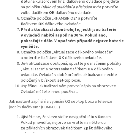
dolů
na kurzorovém kříži dálkového ovladače přejděte
na položku
Dálkové ovládání a příslušenství
a potvrďte
volbu tlačítkem
OK
dálkového ovladače.
Označte položku „KHAMSIN O2“ a potvrďte
tlačítkem
OK
dálkového ovladače.
Před aktualizací zkontrolujte, jestli jsou baterie
v ovladači nabité aspoň na 30 %. Pokud ano,
pokračujte dále. V opačném případě nejprve baterie
vyměňte.
Označte položku „Aktualizace dálkového ovladače“
a potvrďte tlačítkem
OK
dálkového ovladače.
Je-li aktualizace dostupná, spusťte ji označením položky
„Aktualizace“ a potvrzením tlačítkem
OK
dálkového
ovladače. Ovladač v době průběhu aktualizace nechte
položený v blízkosti set-top boxu.
Úspěšnou aktualizaci vám potvrdí nápis na obrazovce.
Ovladač můžete ihned používat.
Jak nastavit zapínání a vypínání O2 set-top boxu a televize
jedním tlačítkem? (HDMI-CEC)
Ujistěte se, že vlevo vidíte navigační lištu s ikonami.
Pokud ji nevidíte, nejprve se vraťte na některou
ze základních obrazovek tlačítkem
Zpět
dálkového