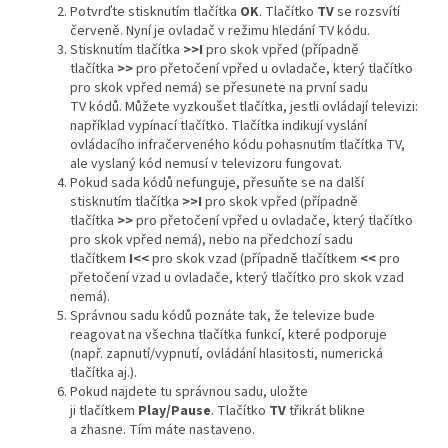
Potvrďte stisknutím tlačítka
OK
. Tlačítko
TV
se rozsvítí
červeně. Nyní je ovladač v režimu hledání TV kódu.
Stisknutím tlačítka
>>I
pro skok vpřed (případně
tlačítka
>>
pro přetočení vpřed u ovladače, který tlačítko
pro skok vpřed nemá) se přesunete na první sadu
TV kódů. Můžete vyzkoušet tlačítka, jestli ovládají televizi:
například vypínací tlačítko. Tlačítka indikují vyslání
ovládacího infračerveného kódu pohasnutím tlačítka TV,
ale vyslaný kód nemusí v televizoru fungovat.
Pokud sada kódů nefunguje, přesuňte se na další
stisknutím tlačítka
>>I
pro skok vpřed (případně
tlačítka
>>
pro přetočení vpřed u ovladače, který tlačítko
pro skok vpřed nemá), nebo na předchozí sadu
tlačítkem
I<<
pro skok vzad (případně tlačítkem
<<
pro
přetočení vzad u ovladače, který tlačítko pro skok vzad
nemá).
Správnou sadu kódů poznáte tak, že televize bude
reagovat na všechna tlačítka funkcí, které podporuje
(např. zapnutí/vypnutí, ovládání hlasitosti, numerická
tlačítka aj.).
Pokud najdete tu správnou sadu, uložte
ji tlačítkem
Play/Pause
. Tlačítko
TV
třikrát blikne
a zhasne. Tím máte nastaveno.