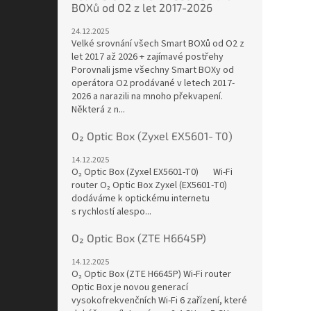
BOXů od O2 z let 2017-2026
24.12.2025
Velké srovnání všech Smart BOXů od O2 z
let 2017 až 2026 + zajímavé postřehy
Porovnali jsme všechny Smart BOXy od
operátora O2 prodávané v letech 2017-
2026 a narazili na mnoho překvapení.
Některá z n...
O₂ Optic Box (Zyxel EX5601‑T0)
14.12.2025
O₂ Optic Box (Zyxel EX5601‑T0) Wi-Fi
router O₂ Optic Box Zyxel (EX5601-T0)
dodáváme k optickému internetu
s rychlostí alespo...
O₂ Optic Box (ZTE H6645P)
14.12.2025
O₂ Optic Box (ZTE H6645P) Wi-Fi router
Optic Box je novou generací
vysokofrekvenčních Wi-Fi 6 zařízení, které