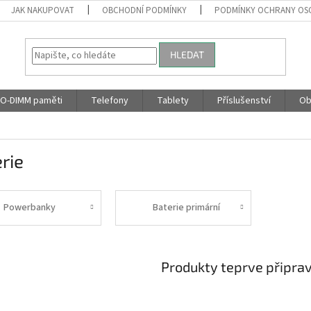
JAK NAKUPOVAT
OBCHODNÍ PODMÍNKY
PODMÍNKY OCHRANY OS
HLEDAT
O-DIMM paměti
Telefony
Tablety
Příslušenství
Ob
rie
Powerbanky
Baterie primární
Produkty teprve připra