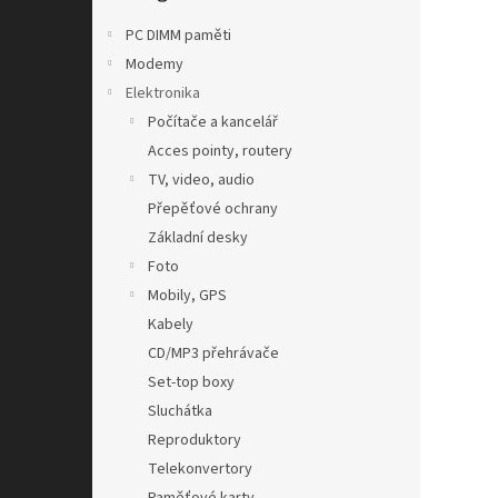
n
e
PC DIMM paměti
l
Modemy
Elektronika
Počítače a kancelář
Acces pointy, routery
TV, video, audio
Přepěťové ochrany
Základní desky
Foto
Mobily, GPS
Kabely
CD/MP3 přehrávače
Set-top boxy
Sluchátka
Reproduktory
Telekonvertory