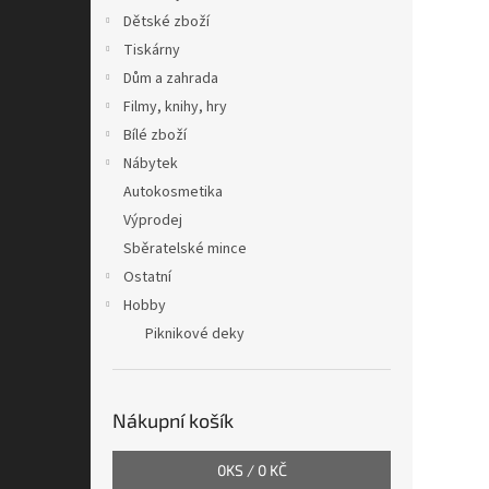
Dětské zboží
Tiskárny
Dům a zahrada
Filmy, knihy, hry
Bílé zboží
Nábytek
Autokosmetika
Výprodej
Sběratelské mince
Ostatní
Hobby
Piknikové deky
Nákupní košík
0
KS /
0 KČ