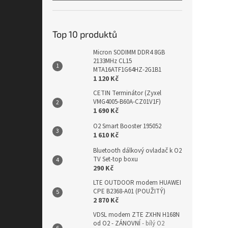
Top 10 produktů
Micron SODIMM DDR4 8GB
2133MHz CL15
MTA16ATF1G64HZ-2G1B1
1 120 Kč
CETIN Terminátor (Zyxel
VMG4005-B60A-CZ01V1F)
1 690 Kč
O2 Smart Booster 195052
1 610 Kč
Bluetooth dálkový ovladač k O2
TV Set-top boxu
290 Kč
LTE OUTDOOR modem HUAWEI
CPE B2368-A01 (POUŽITÝ)
2 870 Kč
VDSL modem ZTE ZXHN H168N
od O2 - ZÁNOVNÍ
- bílý O2