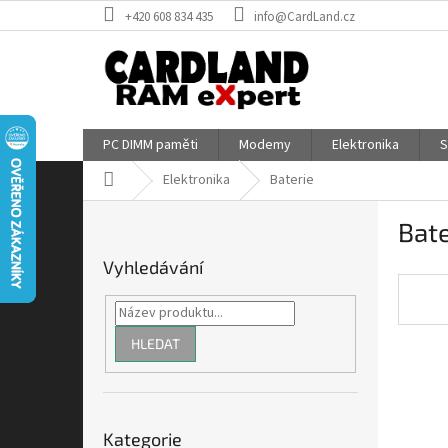
Přejít
+420 608 834 435
info@CardLand.cz
na
obsah
PC DIMM paměti
Modemy
Elektronika
S
Domů
Elektronika
Baterie
P
Bate
o
s
Vyhledávání
t
r
a
n
HLEDAT
n
í
p
Přeskočit
a
Kategorie
kategorie