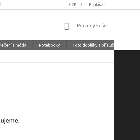
OBNÍCH ÚDAJŮ
GDPR
POŠTOVNÉ
CZK
Přihlášení
KONTAKTY
NÁKUPNÍ
Prázdný košík
KOŠÍK
lečení a móda
Notebooky
Foto doplňky a příslušenství
vujeme.