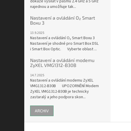
dokáže vysílat v pásmu 2.4 GHz a 5 GHz
najednou a umožňuje tak...
Nastavení a ovládání O₂ Smart
Boxu 3
13.9.2025
Nastavení a ovládání O₂ Smart Boxu 3
Nastavení je shodné pro Smart Box DSL
i Smart Box Optic. Vyberte oblast ...
Nastavení a ovládání modemu
ZyXEL VMG1312-B30B
14.7.2025
Nastavení a ovládání modemu ZyXEL
VMG1312-B30B UPOZORNĚNÍ Modem
ZyXEL VMG1312-B30B je technicky
zastaralý a jeho podpora skon...
ARCHIV
Z