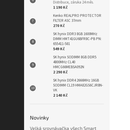
Distribuce, záruka 24 měs.
1 190 Kč
Kenko REALPRO PROTECTOR
FILTER ASC 37mm
270 Kč
SK hynix DDR3 8GB 1600MHz
DIMM HMT41GU6BFR8C-PB PN:
655411-581
549 Kč
SK hynix SODIMM 8GB DDR5
4800MHz CL40
HMCG66MEBSA092N
2 290 Kč
SK hynix DDR4 2666MHz 16GB
SODIMM CL19 HMA82GS6CJR8N-
VK
2 140 Kč
Novinky
Velká srovnávačka všech Smart