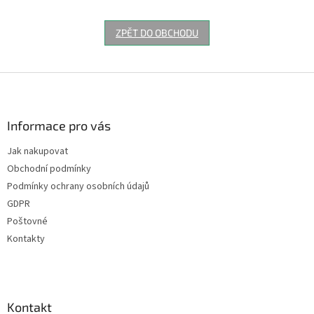
ZPĚT DO OBCHODU
Z
á
p
a
Informace pro vás
t
Jak nakupovat
í
Obchodní podmínky
Podmínky ochrany osobních údajů
GDPR
Poštovné
Kontakty
Kontakt