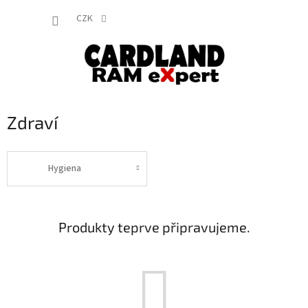
Přejít
NÁKUP
na
CZK
obsah
KOŠÍK
Zdraví
Hygiena
Produkty teprve připravujeme.