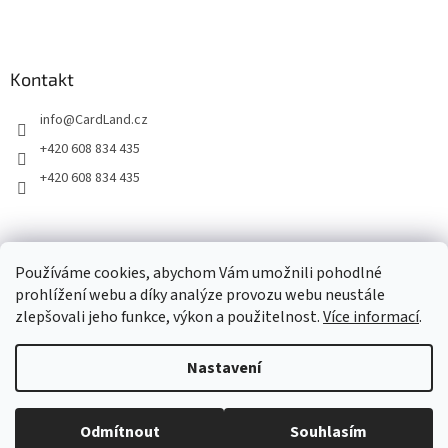
Kontakt
info
@
CardLand.cz
+420 608 834 435
+420 608 834 435
2011 - 2026 © www.CardLand.cz
Používáme cookies, abychom Vám umožnili pohodlné
prohlížení webu a díky analýze provozu webu neustále
zlepšovali jeho funkce, výkon a použitelnost.
Více informací
.
Vytvořil Shoptet
Nastavení
Copyright 2026
CardLand.cz
. Všechna práva vyhrazena.
Upravit
Odmítnout
Souhlasím
nastavení cookies