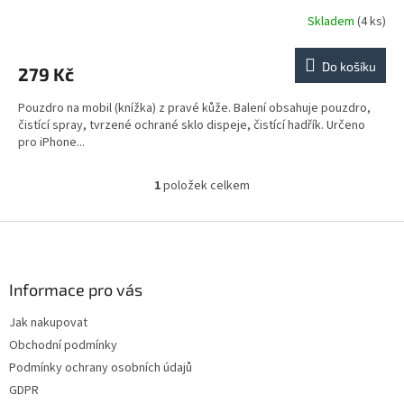
Skladem
(4 ks)
Do košíku
279 Kč
Pouzdro na mobil (knížka) z pravé kůže. Balení obsahuje pouzdro,
čistící spray, tvrzené ochrané sklo dispeje, čistící hadřík. Určeno
pro iPhone...
1
položek celkem
O
v
l
Z
á
á
d
p
a
a
Informace pro vás
c
t
í
Jak nakupovat
í
p
Obchodní podmínky
r
v
Podmínky ochrany osobních údajů
k
GDPR
y