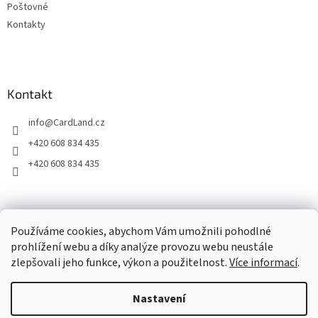
Poštovné
v
ý
Kontakty
p
i
s
u
Kontakt
info
@
CardLand.cz
+420 608 834 435
+420 608 834 435
2011 - 2026 © www.CardLand.cz
Používáme cookies, abychom Vám umožnili pohodlné
prohlížení webu a díky analýze provozu webu neustále
zlepšovali jeho funkce, výkon a použitelnost.
Více informací
.
Vytvořil Shoptet
Nastavení