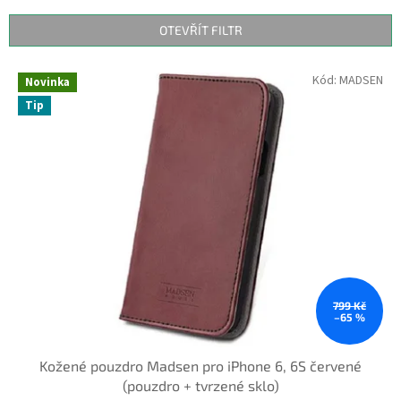
e
n
OTEVŘÍT FILTR
í
p
V
Kód:
MADSEN
r
Novinka
ý
o
Tip
p
d
i
u
s
k
p
t
r
ů
o
d
u
k
t
ů
799 Kč
–65 %
Kožené pouzdro Madsen pro iPhone 6, 6S červené
(pouzdro + tvrzené sklo)