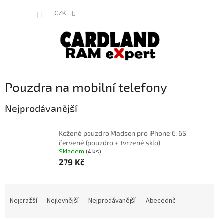
Přejít
NÁKUP
na
CZK
obsah
KOŠÍK
Pouzdra na mobilní telefony
Nejprodávanější
Kožené pouzdro Madsen pro iPhone 6, 6S
červené (pouzdro + tvrzené sklo)
Skladem
(4 ks)
279 Kč
Ř
a
Nejdražší
Nejlevnější
Nejprodávanější
Abecedně
z