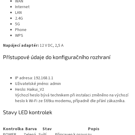
WAN
Internet
LAN
2.4G
5G
Phone
WPS
Napájecí adaptér:
12 V DC, 2,5 A
Přístupové údaje do konfiguračního rozhraní
IP adresa: 192.168.1.1
Uživatelské jméno: admin
Heslo: Haikui_V2
Výchozí heslo bývá technikem při instalaci změněno na výchozí
heslo k Wi-Fi ze štítku modemu, případně dle přání zákazníka.
Stavy LED kontrolek
Kontrolka
Barva
Stav
Popis
POWER
Zelená
Svítí
Připraven k provozu