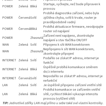
Startuje, vyčkejte, než bude připraven k
POWER
Zelená
Bliká
provozu
Probíhá diagnostika zařízení, nebo byla
POWER
Červená
Svítí
zjištěna chyba, svítí-li trvale, router je
pravděpodobně vadný
Probíhá aktualizace firmware, neodpojujte
POWER
Červená
Bliká
router od napájení
Zařízení není napájeno, zkontrolujte
POWER
Zhasnutá
napájení a stav tlačítka ON/OFF
WAN
Zelená
Svítí
Připojeno k síti WAN konektorem
Nepřipojeno k síti WAN konektorem,
WAN
Zhasnutá
zkontrolujte připojení
Podařilo se získat IP adresu, internet je
INTERNET
Zelená
Svítí
funkční
Úspěšně probíhá komunikace směrem
INTERNET
Zelená
Bliká
do/z internetu
Nepodařilo se získat IP adresu, internet je
INTERNET
Červená
Svítí
nefunkční
LAN
Zelená
Svítí
Je úspěšně připojeno zařízení vnitřní sítě
Probíhá komunikace se zařízením vnitřní
LAN
Zelená
Bliká
sítě, rychlost blikání vykazuje intenzitu
provozu (vytížení sítě)
TIP:
Jednotlivé zdířky LAN mají přímo u sebe také své vlastní kontrolky.