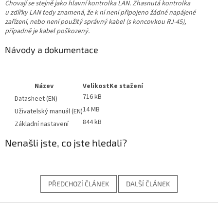
Chovají se stejně jako hlavní kontrolka LAN. Zhasnutá kontrolka
u zdířky LAN tedy znamená, že k ní není připojeno žádné napájené
zařízení, nebo není použitý správný kabel (s koncovkou RJ-45),
případně je kabel poškozený.
Návody a dokumentace
Název
Velikost
Ke stažení
716 kB
Datasheet (EN)
14 MB
Uživatelský manuál (EN)
844 kB
Základní nastavení
Nenašli jste, co jste hledali?
PŘEDCHOZÍ ČLÁNEK
DALŠÍ ČLÁNEK
Z