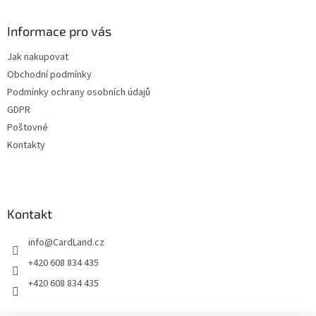
á
p
a
Informace pro vás
t
Jak nakupovat
í
Obchodní podmínky
Podmínky ochrany osobních údajů
GDPR
Poštovné
Kontakty
Kontakt
info
@
CardLand.cz
+420 608 834 435
+420 608 834 435