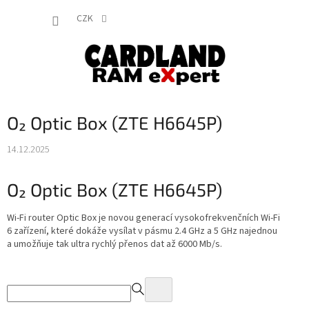
Přejít
NÁKUP
na
CZK
obsah
KOŠÍK
O₂ Optic Box (ZTE H6645P)
14.12.2025
O₂ Optic Box (ZTE H6645P)
Wi-Fi router Optic Box je novou generací vysokofrekvenčních Wi-Fi
6 zařízení, které dokáže vysílat v pásmu 2.4 GHz a 5 GHz najednou
a umožňuje tak ultra rychlý přenos dat až 6000 Mb/s.