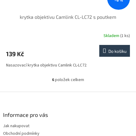
–6 %
krytka objektivu Camlink CL-LC72 s poutkem
Skladem
(1 ks)
Do košíku
139 Kč
Nasazovací krytka objektivu Camlink CL-LC72
6
položek celkem
O
v
l
Z
á
á
d
p
a
a
Informace pro vás
c
t
í
Jak nakupovat
í
p
Obchodní podmínky
r