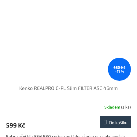
680 Kč
–11 %
Kenko REALPRO C-PL Slim FILTER ASC 46mm
Skladem
(1 ks)
Do košíku
599 Kč
Polarizační filtr REALPRO snižuje nežádoucí odrazy z nekovových