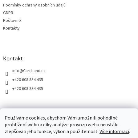
v
Podmínky ochrany osobních údajů
k
GDPR
y
Poštovné
v
ý
Kontakty
p
i
s
u
Kontakt
info
@
CardLand.cz
+420 608 834 435
+420 608 834 435
2011 - 2026 © www.CardLand.cz
Používáme cookies, abychom Vám umožnili pohodlné
prohlížení webu a díky analýze provozu webu neustále
zlepšovali jeho funkce, výkon a použitelnost.
Více informací
.