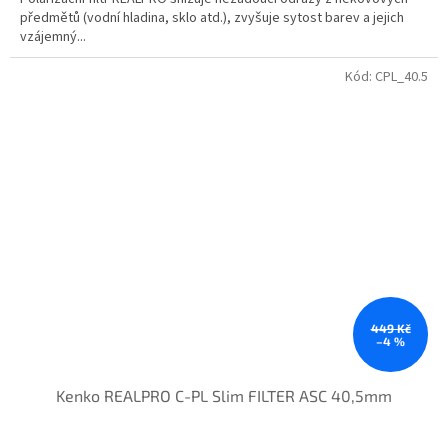
předmětů (vodní hladina, sklo atd.), zvyšuje sytost barev a jejich
vzájemný...
Kód:
CPL_40.5
449 Kč
–4 %
Kenko REALPRO C-PL Slim FILTER ASC 40,5mm