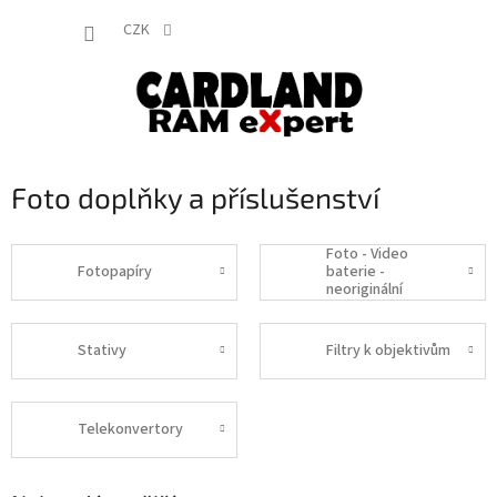
Přejít
NÁKUP
na
CZK
obsah
KOŠÍK
Foto doplňky a příslušenství
Foto - Video
Fotopapíry
baterie -
neoriginální
Stativy
Filtry k objektivům
Telekonvertory