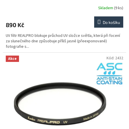
Skladem
(9 ks)
Do košíku
890 Kč
UV filtr REALPRO blokuje průchod UV složce světla, která při focení
za slunečného dne způsobuje příliš jasné (přeexponované)
fotografie s...
Kód:
2432
Akce