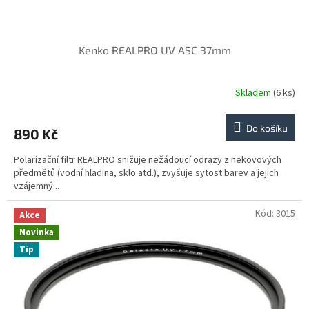
Kenko REALPRO UV ASC 37mm
Skladem
(6 ks)
Do košíku
890 Kč
Polarizační filtr REALPRO snižuje nežádoucí odrazy z nekovových
předmětů (vodní hladina, sklo atd.), zvyšuje sytost barev a jejich
vzájemný...
Kód:
3015
Akce
Novinka
Tip