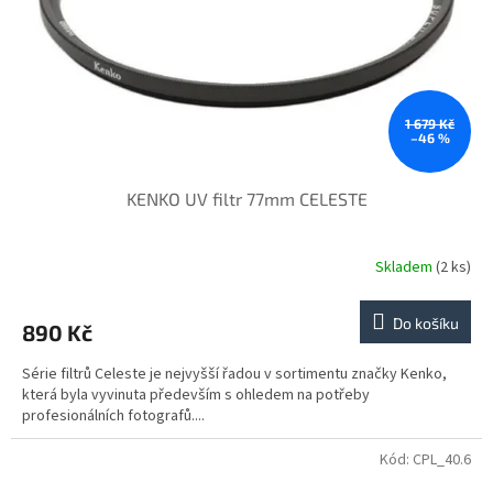
1 679 Kč
–46 %
KENKO UV filtr 77mm CELESTE
Skladem
(2 ks)
Do košíku
890 Kč
Série filtrů Celeste je nejvyšší řadou v sortimentu značky Kenko,
která byla vyvinuta především s ohledem na potřeby
profesionálních fotografů....
Kód:
CPL_40.6