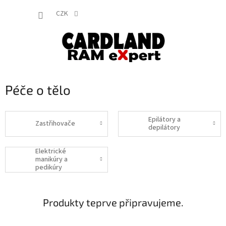
Přejít
NÁKUP
na
CZK
obsah
KOŠÍK
Péče o tělo
Epilátory a
Zastřihovače
depilátory
Elektrické
manikúry a
pedikúry
Produkty teprve připravujeme.