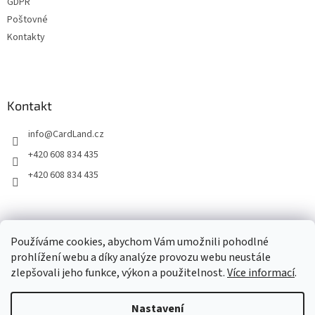
GDPR
Poštovné
Kontakty
Kontakt
info
@
CardLand.cz
+420 608 834 435
+420 608 834 435
2011 - 2026 © www.CardLand.cz
Používáme cookies, abychom Vám umožnili pohodlné
prohlížení webu a díky analýze provozu webu neustále
zlepšovali jeho funkce, výkon a použitelnost.
Více informací
.
Vytvořil Shoptet
Nastavení