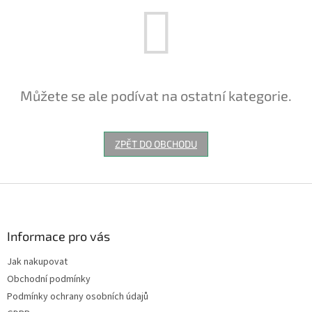
Můžete se ale podívat na ostatní kategorie.
ZPĚT DO OBCHODU
Z
á
p
a
Informace pro vás
t
Jak nakupovat
í
Obchodní podmínky
Podmínky ochrany osobních údajů