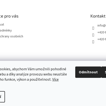
e pro vás
Kontakt
vat
info
@
podmínky
+420 
chrany osobních
+420 
ookies, abychom Vám umožnili pohodlné
Odmítnout
ebu a díky analýze provozu webu neustále
2011 - 2026 © www.CardLand.cz
eho funkce, výkon a použitelnost.
Více
í
pravit nastavení cookies