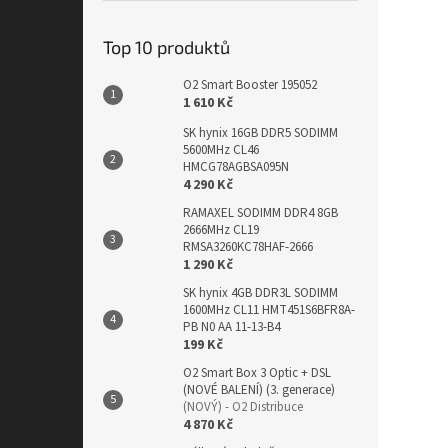
Top 10 produktů
O2 Smart Booster 195052
1 610 Kč
SK hynix 16GB DDR5 SODIMM
5600MHz CL46
HMCG78AGBSA095N
4 290 Kč
RAMAXEL SODIMM DDR4 8GB
2666MHz CL19
RMSA3260KC78HAF-2666
1 290 Kč
SK hynix 4GB DDR3L SODIMM
1600MHz CL11 HMT451S6BFR8A-
PB N0 AA 11-13-B4
199 Kč
O2 Smart Box 3 Optic + DSL
(NOVÉ BALENÍ) (3. generace)
(NOVÝ) - O2 Distribuce
4 870 Kč