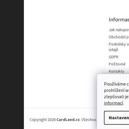
p
a
t
Informac
í
Jak nakupo
Obchodní 
Podmínky o
údajů
GDPR
Poštovné
Kontakty
Používáme c
prohlížení w
zlepšovali j
informací
.
Nastaven
Copyright 2026
CardLand.cz
. Všechna práva vyhrazena.
U