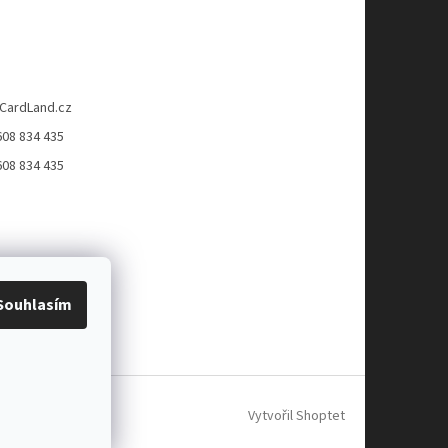
CardLand.cz
608 834 435
608 834 435
Souhlasím
Vytvořil Shoptet