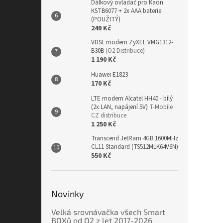
Dálkový ovladač pro Kaon
KSTB6077 + 2x AAA baterie
(POUŽITÝ)
249 Kč
VDSL modem ZyXEL VMG1312-
B30B
(O2 Distribuce)
1 190 Kč
Huawei E1823
170 Kč
LTE modem Alcatel HH40 - bílý
(2x LAN, napájení 5V)
T-Mobile
CZ distribuce
1 250 Kč
Transcend JetRam 4GB 1600MHz
CL11 Standard (TS512MLK64V6N)
550 Kč
Novinky
Velká srovnávačka všech Smart
BOXů od O2 z let 2017-2026