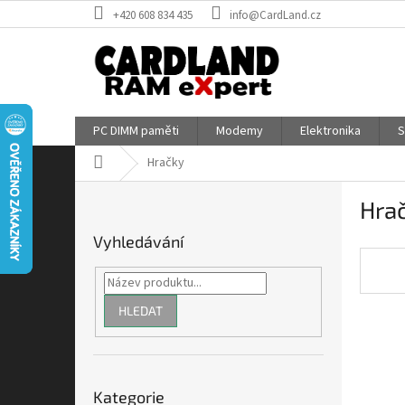
Přejít
+420 608 834 435
info@CardLand.cz
na
obsah
PC DIMM paměti
Modemy
Elektronika
S
Domů
Hračky
P
Hra
o
s
Vyhledávání
t
r
a
n
HLEDAT
n
í
p
Přeskočit
a
Kategorie
kategorie