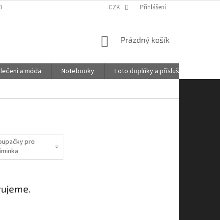
OBNÍCH ÚDAJŮ
GDPR
POŠTOVNÉ
CZK
Přihlášení
KONTAKTY
NÁKUPNÍ
Prázdný košík
KOŠÍK
lečení a móda
Notebooky
Foto doplňky a příslušenství
oupačky pro
iminka
vujeme.