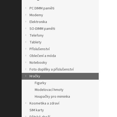
n
e
PC DIMM paměti
l
Modemy
Elektronika
SO-DIMM paměti
Telefony
Tablety
Příslušenství
Oblečení a móda
Notebooky
Foto doplňky a příslušenství
Hračky
Figurky
Modelovací hmoty
Houpačky pro miminka
Kosmetika a zdraví
SIM karty