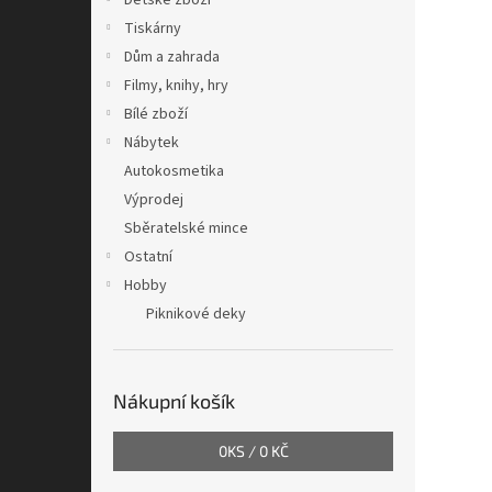
Dětské zboží
Tiskárny
Dům a zahrada
Filmy, knihy, hry
Bílé zboží
Nábytek
Autokosmetika
Výprodej
Sběratelské mince
Ostatní
Hobby
Piknikové deky
Nákupní košík
0
KS /
0 KČ