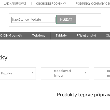
JAK NAKUPOVAT
OBCHODNÍ PODMÍNKY
PODMÍNKY OCHRANY OS
HLEDAT
O-DIMM paměti
Telefony
Tablety
Příslušenství
Ob
čky
Modelovací
H
Figurky
hmoty
m
Produkty teprve připra