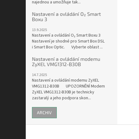
najednou a umožňuje tak...
Nastavení a ovládání O₂ Smart
Boxu 3
13.9.2025
Nastavení a ovládání O₂ Smart Boxu 3
Nastavení je shodné pro Smart Box DSL
i Smart Box Optic. Vyberte oblast ...
Nastavení a ovládání modemu
ZyXEL VMG1312-B30B
14.7.2025
Nastavení a ovládání modemu ZyXEL
VMG1312-B30B UPOZORNĚNÍ Modem
ZyXEL VMG1312-B30B je technicky
zastaralý a jeho podpora skon...
ARCHIV
Z
á