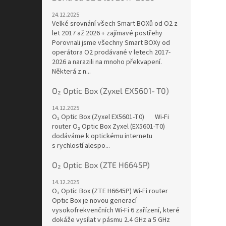
24.12.2025
Velké srovnání všech Smart BOXů od O2 z
let 2017 až 2026 + zajímavé postřehy
Porovnali jsme všechny Smart BOXy od
operátora O2 prodávané v letech 2017-
2026 a narazili na mnoho překvapení.
Některá z n...
O₂ Optic Box (Zyxel EX5601‑T0)
14.12.2025
O₂ Optic Box (Zyxel EX5601‑T0) Wi-Fi
router O₂ Optic Box Zyxel (EX5601-T0)
dodáváme k optickému internetu
s rychlostí alespo...
O₂ Optic Box (ZTE H6645P)
14.12.2025
O₂ Optic Box (ZTE H6645P) Wi-Fi router
Optic Box je novou generací
vysokofrekvenčních Wi-Fi 6 zařízení, které
dokáže vysílat v pásmu 2.4 GHz a 5 GHz