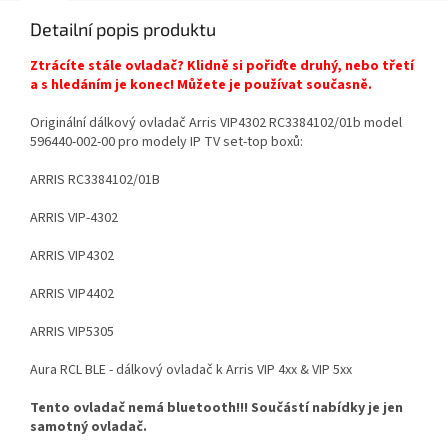
Detailní popis produktu
Ztrácíte stále ovladač? Klidně si pořiďte druhý, nebo třetí
a s hledáním je konec! Můžete je používat současně.
Originální dálkový ovladač Arris VIP4302 RC3384102/01b model
596440-002-00 pro modely IP TV set-top boxů:
ARRIS RC3384102/01B
ARRIS VIP-4302
ARRIS VIP4302
ARRIS VIP4402
ARRIS VIP5305
Aura RCL BLE - dálkový ovladač k Arris VIP 4xx & VIP 5xx
Tento ovladač nemá bluetooth!!! Součástí nabídky je jen
samotný ovladač.