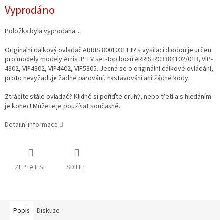
Měrná
Vyprodáno
cena:
Položka byla vyprodána…
Originální dálkový ovladač ARRIS 80010311 IR s vysílací diodou je určen
pro modely modely Arris IP TV set-top boxů ARRIS RC3384102/01B, VIP-
4302, VIP4302, VIP4402, VIP5305. Jedná se o originální dálkové ovládání,
proto nevyžaduje žádné párování, nastavování ani žádné kódy.
Ztrácíte stále ovladač? Klidně si pořiďte druhý, nebo třetí a s hledáním
je konec! Můžete je používat současně.
Detailní informace
ZEPTAT SE
SDÍLET
Popis
Diskuze