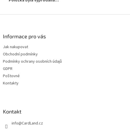
Položka byla vyprodána…
Z
á
p
a
Informace pro vás
t
Jak nakupovat
í
Obchodní podmínky
Podmínky ochrany osobních údajů
GDPR
Poštovné
Kontakty
Kontakt
info
@
CardLand.cz