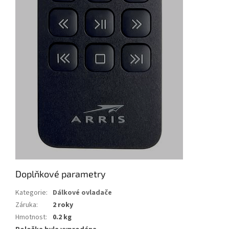
Doplňkové parametry
Kategorie
:
Dálkové ovladače
Záruka
:
2 roky
Hmotnost
:
0.2 kg