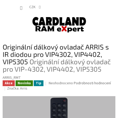
Přejít
NÁKUP
na
CZK
obsah
KOŠÍK
Originální dálkový ovladač ARRIS s
IR diodou pro VIP4302, VIP4402,
VIP5305
Originální dálkový ovladač
pro VIP-4302, VIP4402, VIP5305
ARRIS_RMT
Průměrné
Neohodnoceno
Podrobnosti hodnocení
Akce
Novinka
Tip
hodnocení
Značka:
Arris
produktu
je
0,0
z
5
hvězdiček.