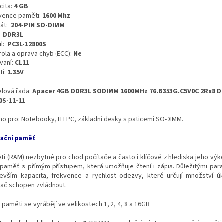
cita:
4 GB
vence paměti:
1600 Mhz
át:
204-PIN SO-DIMM
:
DDR3L
l:
PC3L-12800S
rola a oprava chyb (ECC):
Ne
vaní:
CL11
tí:
1.35V
lová řada:
Apacer 4GB DDR3L SODIMM 1600MHz 76.B353G.C5V0C 2Rx8 D
0S-11-11
no pro: Notebooky, HTPC, základní desky s paticemi SO-DIMM.
ační paměť
ti (RAM) nezbytné pro chod počítače a často i klíčové z hlediska jeho výko
 paměť s přímým přístupem, která umožňuje čtení i zápis. Důležitými par
evším kapacita, frekvence a rychlost odezvy, které určují množství úk
tač schopen zvládnout.
paměti se vyrábějí ve velikostech 1, 2, 4, 8 a 16GB