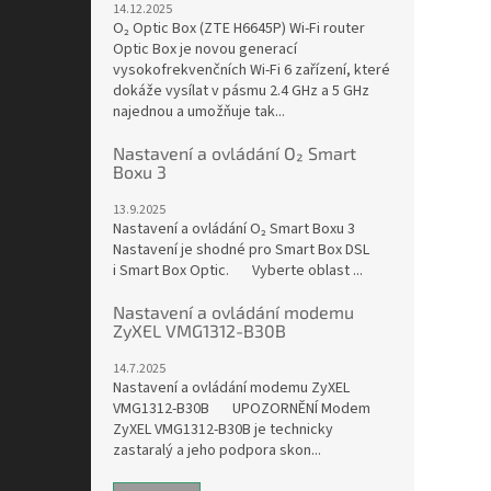
14.12.2025
O₂ Optic Box (ZTE H6645P) Wi-Fi router
Optic Box je novou generací
vysokofrekvenčních Wi-Fi 6 zařízení, které
dokáže vysílat v pásmu 2.4 GHz a 5 GHz
najednou a umožňuje tak...
Nastavení a ovládání O₂ Smart
Boxu 3
13.9.2025
Nastavení a ovládání O₂ Smart Boxu 3
Nastavení je shodné pro Smart Box DSL
i Smart Box Optic. Vyberte oblast ...
Nastavení a ovládání modemu
ZyXEL VMG1312-B30B
14.7.2025
Nastavení a ovládání modemu ZyXEL
VMG1312-B30B UPOZORNĚNÍ Modem
ZyXEL VMG1312-B30B je technicky
zastaralý a jeho podpora skon...