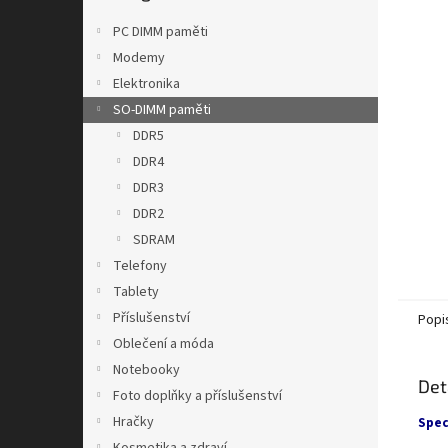
n
e
PC DIMM paměti
l
Modemy
Elektronika
SO-DIMM paměti
DDR5
DDR4
DDR3
DDR2
SDRAM
Telefony
Tablety
Příslušenství
Popi
Oblečení a móda
Notebooky
Det
Foto doplňky a příslušenství
Hračky
Spec