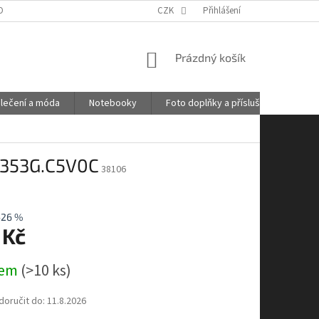
OBNÍCH ÚDAJŮ
GDPR
POŠTOVNÉ
CZK
Přihlášení
KONTAKTY
NÁKUPNÍ
Prázdný košík
KOŠÍK
lečení a móda
Notebooky
Foto doplňky a příslušenství
B353G.C5V0C
38106
–26 %
 Kč
dem
(>10 ks)
oručit do:
11.8.2026