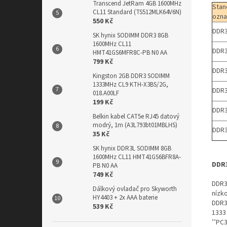
Transcend JetRam 4GB 1600MHz
Stan
CL11 Standard (TS512MLK64V6N)
ozna
550 Kč
DDR3
SK hynix SODIMM DDR3 8GB
1600MHz CL11
DDR3
HMT41GS6MFR8C-PB N0 AA
799 Kč
DDR3
Kingston 2GB DDR3 SODIMM
1333MHz CL9 KTH-X3BS/2G,
DDR3
018.A00LF
199 Kč
DDR3
Belkin kabel CAT5e RJ45 datový
modrý, 1m (A3L793bt01MBLHS)
DDR3
35 Kč
SK hynix DDR3L SODIMM 8GB
1600MHz CL11 HMT41GS6BFR8A-
DDR
PB N0 AA
749 Kč
DDR3
Dálkový ovladač pro Skyworth
nízk
HY4403 + 2x AAA baterie
DDR3L
539 Kč
1333
’’PC3