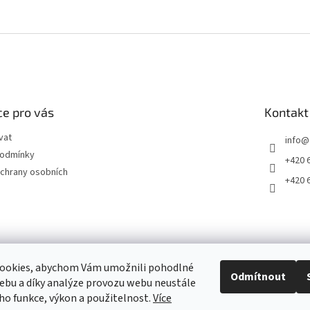
e pro vás
Kontakt
vat
info
@
podmínky
+420 
chrany osobních
+420 
ookies, abychom Vám umožnili pohodlné
Odmítnout
ebu a díky analýze provozu webu neustále
2011 - 2026 © www.CardLand.cz
eho funkce, výkon a použitelnost.
Více