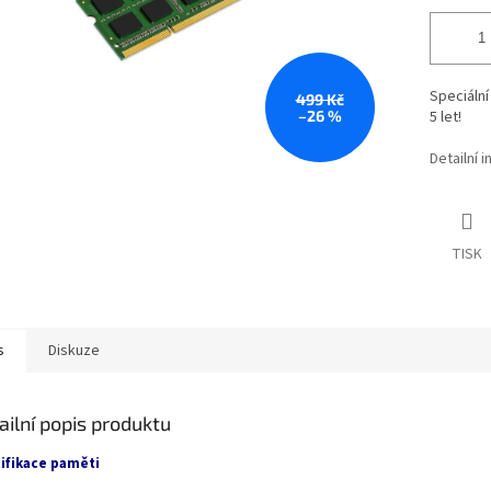
Speciáln
499 Kč
–26 %
5 let!
Detailní 
TISK
s
Diskuze
ailní popis produktu
ifikace paměti