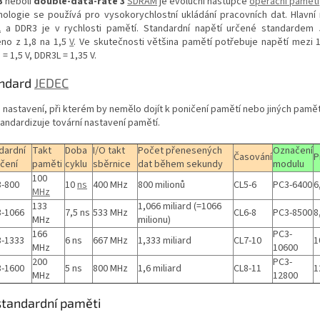
3
neboli
double-data-rate 3
SDRAM
je evoluční nástupce
operační paměti
nologie se používá pro vysokorychlostní ukládání pracovních dat. Hlavní 
2
a DDR3 je v rychlosti pamětí. Standardní napětí určené standardem 
eno z 1,8 na 1,5
V
. Ve skutečnosti většina pamětí potřebuje napětí mezi 1,
= 1,5 V, DDR3L = 1,35 V.
ndard
JEDEC
o nastavení, při kterém by nemělo dojít k poničení pamětí nebo jiných pamě
tandardizuje tovární nastavení pamětí.
dardní
Takt
Doba
I/O takt
Počet přenesených
Označení
Časování
P
čení
paměti
cyklu
sběrnice
dat během sekundy
modulu
100
-800
10
ns
400 MHz
800 milionů
CL5-6
PC3-6400
6
MHz
133
1,066 miliard (=1066
-1066
7,5 ns
533 MHz
CL6-8
PC3-8500
8
MHz
milionu)
166
PC3-
-1333
6 ns
667 MHz
1,333 miliard
CL7-10
1
MHz
10600
200
PC3-
-1600
5 ns
800 MHz
1,6 miliard
CL8-11
1
MHz
12800
tandardní paměti