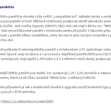
atibilita
výběru pamětí je vhodné vždy ověřit „compatible list“ základní desky a not
ou jsou paměti určené. Některé notebooky podporují téměř jakoukoliv pam
j vložíte. Jiné značky (typicky LENOVO, DELL atd.) ale mají v BIOSu tzv. "White
ý Vám necertifikované paměti v notebooku nedovolí použít. V takovém pří
book s pamětí vůbec nenaběhne, nebo dochází k jeho častým restartům a 
ritou dat.
oha případech nekompatibilitu pamětí s notebookem a PC způsobuje i neko
tné čipové sady na desce a v procesoru. Například paměti DDR3 jsou čtyř 
 osmičipové, mají napětí 1,35V nebo 1,5 V a některé starší desky podporují 
tnější DDR3L paměti jsou duální, tzn. podporují 1,35 i 1,5V, nicméně si nepora
ením, které na ně číhá v podobě "White listu" u některých BIOSů.
oha případech je tak u notebooků vhodné k upgradu použít konkrétní typy 
 jsou již v NTB umístěny.
j:
https://cs.wikipedia.org/wiki/DDR3