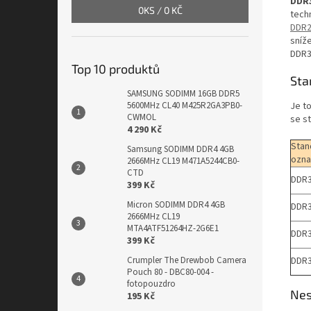
DDR
0
KS /
0 KČ
tech
DDR
sníž
DDR3 
Top 10 produktů
Sta
SAMSUNG SODIMM 16GB DDR5
Je t
5600MHz CL40 M425R2GA3PB0-
CWMOL
se s
4 290 Kč
Stan
Samsung SODIMM DDR4 4GB
ozna
2666MHz CL19 M471A5244CB0-
CTD
DDR3
399 Kč
Micron SODIMM DDR4 4GB
DDR3
2666MHz CL19
MTA4ATF51264HZ-2G6E1
DDR3
399 Kč
DDR3
Crumpler The Drewbob Camera
Pouch 80 - DBC80-004 -
fotopouzdro
Nes
195 Kč