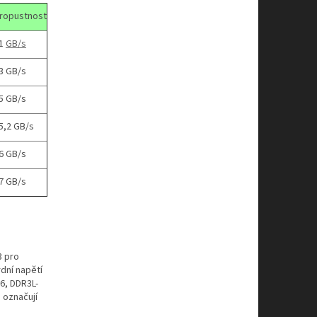
ropustnost
1
GB/s
3 GB/s
5 GB/s
5,2 GB/s
6 GB/s
7 GB/s
3 pro
dní napětí
66, DDR3L‐
 označují