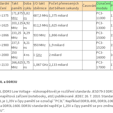
dardní
Takt
Doba
I/O takt
Počet přenesených
Označení
Časování
P
čení
paměti
cyklu
sběrnice
dat během sekundy
modulu
171,875
5,82
PC3-
-1375
687,5 MHz
1,375 miliard
1
MHz
ns
11000
203,125
4,92
PC3-
-1625
812,5 MHz
1,625 miliard
1
MHz
ns
13000
233,25
4,29
PC3-
-1866
933 MHz
1,866 miliard
1
MHz
ns
15000
237,5
4,21
PC3-
-1900
950 MHz
1,9 miliard
1
MHz
ns
15200
250
PC3-
-2000
4 ns
1
GHz
2 miliard
1
MHz
16000
266,625
3,75
PC3-
-2133
1,067 GHz
2,133 miliard
1
MHz
ns
17000
3L a DDR3U
L (DDR3 Low Voltage - nízkonapětové) je rozšíření standardu JESD79-3 DDR
onapětová zařízení (notebooky, atd.) publikované JEDEC 26. 7. 2010. Standar
 je 1,35V a čipy pamětí se označují ’’PC3L’’. Například DDR3L‐800, DDR3L‐10
 a DDR3L‐1600. DDR3U standardní napětí je 1,25V a čipy pamětí se pro změnu
U’’.