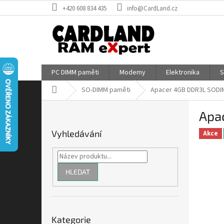
Přejít
+420 608 834 435
info@CardLand.cz
na
obsah
PC DIMM paměti
Modemy
Elektronika
S
Domů
SO-DIMM paměti
Apacer 4GB DDR3L SODI
P
Apa
o
s
Vyhledávání
Akce
t
r
a
n
HLEDAT
n
í
p
Přeskočit
a
Kategorie
kategorie