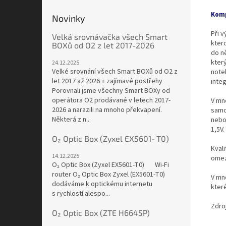
Komp
Novinky
Při 
Velká srovnávačka všech Smart
kter
BOXů od O2 z let 2017-2026
do ně
kter
24.12.2025
Velké srovnání všech Smart BOXů od O2 z
note
let 2017 až 2026 + zajímavé postřehy
integ
Porovnali jsme všechny Smart BOXy od
operátora O2 prodávané v letech 2017-
V mn
2026 a narazili na mnoho překvapení.
samo
Některá z n...
nebo
1,5V.
O₂ Optic Box (Zyxel EX5601‑T0)
Kvali
14.12.2025
omez
O₂ Optic Box (Zyxel EX5601‑T0) Wi-Fi
router O₂ Optic Box Zyxel (EX5601-T0)
V mn
dodáváme k optickému internetu
které
s rychlostí alespo...
Zdro
O₂ Optic Box (ZTE H6645P)