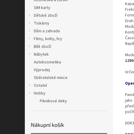
Kosmetika a zdraví
Kapa
SIM karty
Frek
Form
Dětské zboží
Druh
Tiskárny
Modu
Dům a zahrada
Kont
Časo
Filmy, knihy, hry
Napě
Bílé zboží
Nábytek
Mode
1280
Autokosmetika
Výprodej
Urče
Sběratelské mince
Oper
Ostatní
Hobby
Pamě
jako
Piknikové deky
před
počí
DDR3 
Nákupní košík