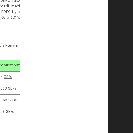
DDR2
. Tato
rozdíl mezi
JEDEC bylo
65 a 1,8 V.
tí a kterým
ropustnost
,4
GB/s
,533 GB/s
0,667 GB/s
2,8 GB/s