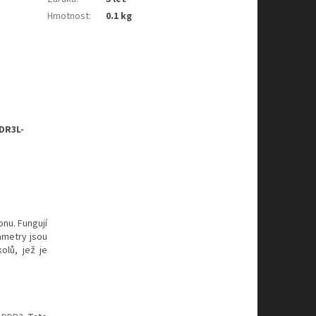
Hmotnost
:
0.1 kg
DR3L-
nu. Fungují
ametry jsou
olů, jež je