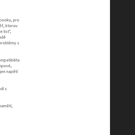
ebooku, pro
ěť, kterou
 list",
padě
problémy s
mpatibilita
čipové,
jen napětí
dí s
pamětí,