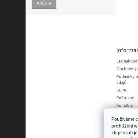
ARCHIV
Z
á
p
a
t
Informac
í
Jak nakupo
Obchodní 
Podmínky o
údajů
GDPR
Poštovné
Kontakty
Používáme c
prohlížení w
zlepšovali j