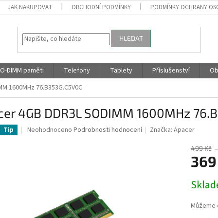
JAK NAKUPOVAT
OBCHODNÍ PODMÍNKY
PODMÍNKY OCHRANY OS
HLEDAT
O-DIMM paměti
Telefony
Tablety
Příslušenství
Ob
MM 1600MHz 76.B353G.C5V0C
cer 4GB DDR3L SODIMM 1600MHz 76.
Průměrné
Neohodnoceno
Podrobnosti hodnocení
Značka:
Apacer
Tip
hodnocení
produktu
499 Kč
je
369
0,0
z
Měrná
Skla
5
cena:
hvězdiček.
Můžeme d