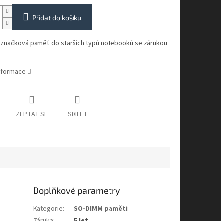
Přidat do košíku
í značková paměť do starších typů notebooků se zárukou
informace
ZEPTAT SE
SDÍLET
Doplňkové parametry
Kategorie
:
SO-DIMM paměti
Záruka
:
5 let