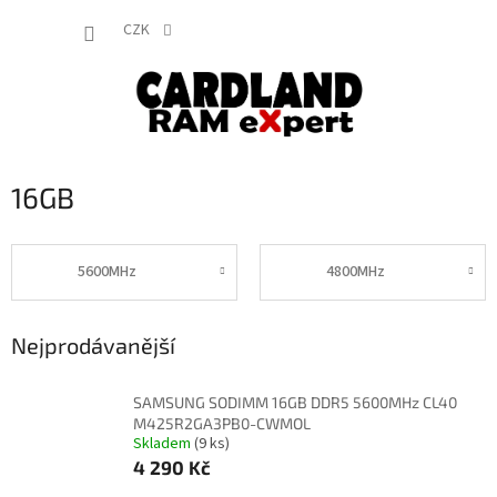
Přejít
NÁKUP
na
CZK
obsah
KOŠÍK
16GB
5600MHz
4800MHz
Nejprodávanější
SAMSUNG SODIMM 16GB DDR5 5600MHz CL40
M425R2GA3PB0-CWMOL
Skladem
(9 ks)
4 290 Kč