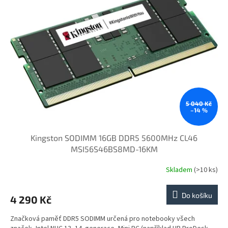
i
u
s
k
p
t
r
ů
o
d
u
k
t
ů
5 040 Kč
–14 %
Kingston SODIMM 16GB DDR5 5600MHz CL46
MSI56S46BS8MD-16KM
Skladem
(>10 ks)
Do košíku
4 290 Kč
Značková paměť DDR5 SODIMM určená pro notebooky všech