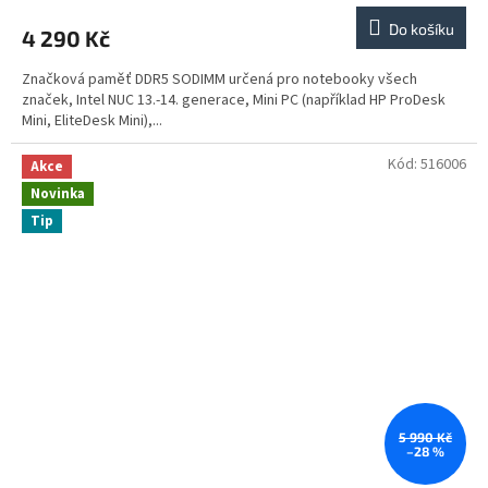
Do košíku
4 290 Kč
Značková paměť DDR5 SODIMM určená pro notebooky všech
značek, Intel NUC 13.-14. generace, Mini PC (například HP ProDesk
Mini, EliteDesk Mini),...
Kód:
516006
Akce
Novinka
Tip
5 990 Kč
–28 %