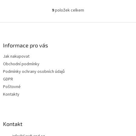
9
položek celkem
O
v
l
Z
á
á
d
p
a
a
Informace pro vás
c
t
í
Jak nakupovat
í
p
Obchodní podmínky
r
v
Podmínky ochrany osobních údajů
k
GDPR
y
Poštovné
v
ý
Kontakty
p
i
s
u
Kontakt