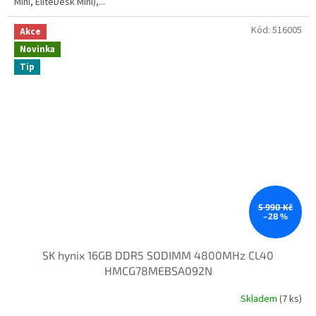
Mini, EliteDesk Mini),...
Kód:
516005
Akce
Novinka
Tip
5 990 Kč
–28 %
SK hynix 16GB DDR5 SODIMM 4800MHz CL40
HMCG78MEBSA092N
Skladem
(7 ks)