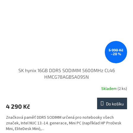
5 990 Kč
–28 %
SK hynix 16GB DDR5 SODIMM 5600MHz CL46
HMCG78AGBSA095N
Skladem
(2 ks)
Do košíku
4 290 Kč
Značková paměť DDR5 SODIMM určená pro notebooky všech
značek, Intel NUC 13.-14. generace, Mini PC (například HP ProDesk
Mini, EliteDesk Mini),...