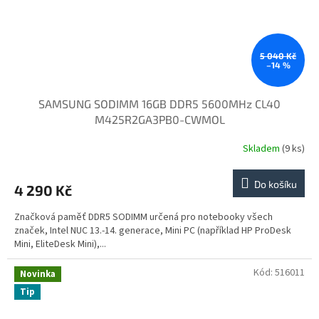
5 040 Kč
–14 %
SAMSUNG SODIMM 16GB DDR5 5600MHz CL40
M425R2GA3PB0-CWMOL
Skladem
(9 ks)
Do košíku
4 290 Kč
Značková paměť DDR5 SODIMM určená pro notebooky všech
značek, Intel NUC 13.-14. generace, Mini PC (například HP ProDesk
Mini, EliteDesk Mini),...
Kód:
516011
Novinka
Tip