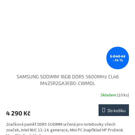
5 040 Kč
–14 %
SAMSUNG SODIMM 16GB DDR5 5600MHz CL46
M425R2GA3EB0-CWMOL
Skladem
(10 ks)
Do košíku
4 290 Kč
Značková paměť DDR5 SODIMM určená pro notebooky všech
značek, Intel NUC 13.-14. generace, Mini PC (například HP ProDesk