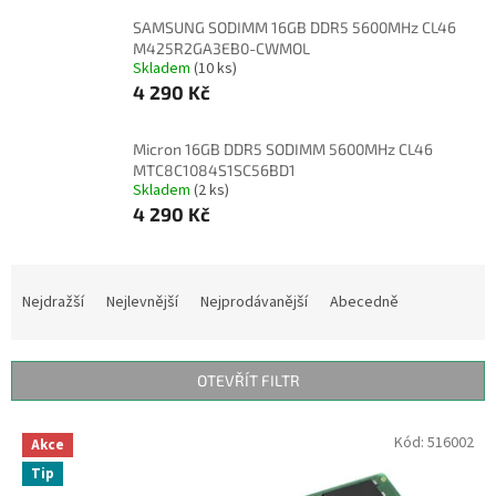
SAMSUNG SODIMM 16GB DDR5 5600MHz CL46
M425R2GA3EB0-CWMOL
Skladem
(10 ks)
4 290 Kč
Micron 16GB DDR5 SODIMM 5600MHz CL46
MTC8C1084S1SC56BD1
Skladem
(2 ks)
4 290 Kč
Ř
a
Nejdražší
Nejlevnější
Nejprodávanější
Abecedně
z
e
n
OTEVŘÍT FILTR
í
p
V
Kód:
516002
r
Akce
ý
o
Tip
p
d