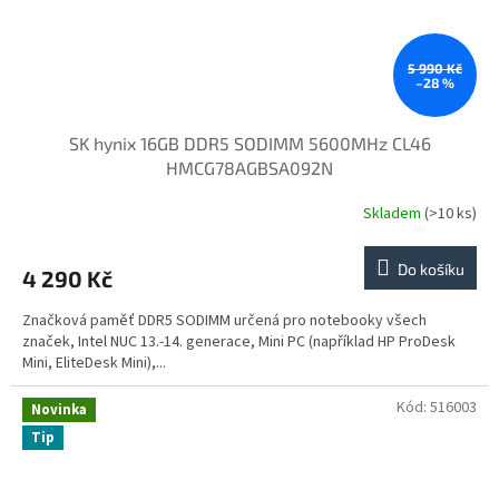
5 990 Kč
–28 %
SK hynix 16GB DDR5 SODIMM 5600MHz CL46
HMCG78AGBSA092N
Skladem
(>10 ks)
Do košíku
4 290 Kč
Značková paměť DDR5 SODIMM určená pro notebooky všech
značek, Intel NUC 13.-14. generace, Mini PC (například HP ProDesk
Mini, EliteDesk Mini),...
Kód:
516003
Novinka
Tip