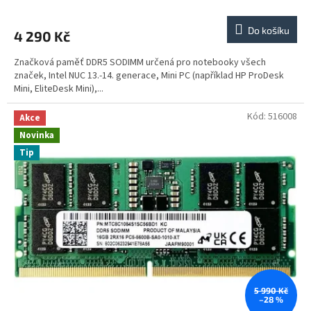
Do košíku
4 290 Kč
Značková paměť DDR5 SODIMM určená pro notebooky všech
značek, Intel NUC 13.-14. generace, Mini PC (například HP ProDesk
Mini, EliteDesk Mini),...
Kód:
516008
Akce
Novinka
Tip
5 990 Kč
–28 %