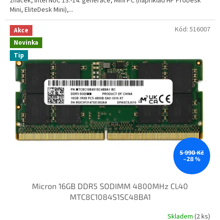
značek, Intel NUC 13.-14. generace, Mini PC (například HP ProDesk
Mini, EliteDesk Mini),...
Kód:
516007
Akce
Novinka
Tip
5 990 Kč
–28 %
Micron 16GB DDR5 SODIMM 4800MHz CL40
MTC8C1084S1SC48BA1
Skladem
(2 ks)