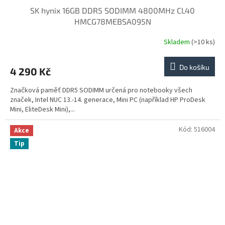
SK hynix 16GB DDR5 SODIMM 4800MHz CL40
HMCG78MEBSA095N
Skladem
(>10 ks)
Do košíku
4 290 Kč
Značková paměť DDR5 SODIMM určená pro notebooky všech
značek, Intel NUC 13.-14. generace, Mini PC (například HP ProDesk
Mini, EliteDesk Mini),...
Kód:
516004
Akce
Tip