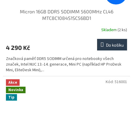
Micron 16GB DDR5 SODIMM 5600MHz CL46
MTC8C1084S1SC56BD1
Skladem
(2 ks)
Do košíku
4 290 Kč
Značková paměť DDR5 SODIMM určená pro notebooky všech
značek, Intel NUC 13.-14. generace, Mini PC (například HP ProDesk
Mini, EliteDesk Mini),...
Kód:
516001
Akce
Novinka
Tip