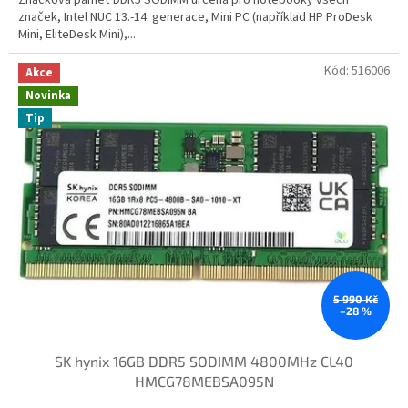
značek, Intel NUC 13.-14. generace, Mini PC (například HP ProDesk
Mini, EliteDesk Mini),...
Kód:
516006
Akce
Novinka
Tip
5 990 Kč
–28 %
SK hynix 16GB DDR5 SODIMM 4800MHz CL40
HMCG78MEBSA095N