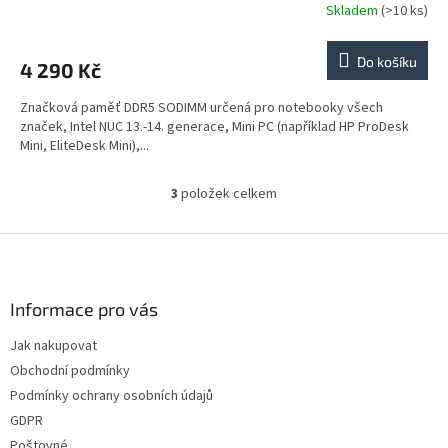
Skladem
(>10 ks)
Do košíku
4 290 Kč
Značková paměť DDR5 SODIMM určená pro notebooky všech
značek, Intel NUC 13.-14. generace, Mini PC (například HP ProDesk
Mini, EliteDesk Mini),...
3
položek celkem
O
v
l
Z
á
á
d
p
a
a
Informace pro vás
c
t
í
Jak nakupovat
í
p
Obchodní podmínky
r
v
Podmínky ochrany osobních údajů
k
GDPR
y
Poštovné