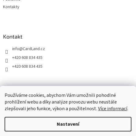
v
ý
Kontakty
p
i
s
u
Kontakt
info
@
CardLand.cz
+420 608 834 435
+420 608 834 435
2011 - 2026 © www.CardLand.cz
Používáme cookies, abychom Vám umožnili pohodlné
prohlížení webu a díky analýze provozu webu neustále
zlepšovali jeho funkce, výkon a použitelnost.
Více informací
.
Vytvořil Shoptet
Nastavení