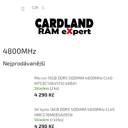
Přejít
NÁKUP
na
CZK
obsah
KOŠÍK
4800MHz
Nejprodávanější
Micron 16GB DDR5 SODIMM 4800MHz CL40
MTC8C1084S1SC48BA1
Skladem
(2 ks)
4 290 Kč
SK hynix 16GB DDR5 SODIMM 4800MHz CL40
HMCG78MEBSA095N
Skladem
(>10 ks)
4 290 Kč