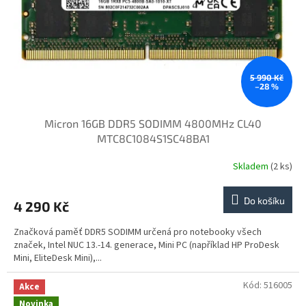
o
d
u
k
t
ů
5 990 Kč
–28 %
Micron 16GB DDR5 SODIMM 4800MHz CL40
MTC8C1084S1SC48BA1
Skladem
(2 ks)
Do košíku
4 290 Kč
Značková paměť DDR5 SODIMM určená pro notebooky všech
značek, Intel NUC 13.-14. generace, Mini PC (například HP ProDesk
Mini, EliteDesk Mini),...
Kód:
516005
Akce
Novinka