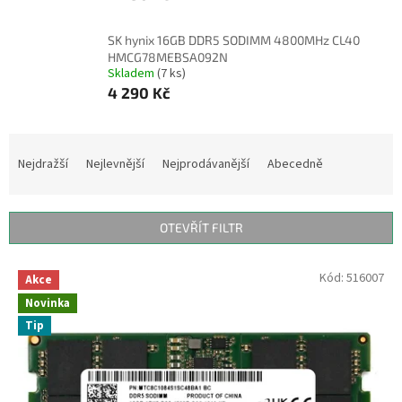
SK hynix 16GB DDR5 SODIMM 4800MHz CL40
HMCG78MEBSA092N
Skladem
(7 ks)
4 290 Kč
Ř
a
Nejdražší
Nejlevnější
Nejprodávanější
Abecedně
z
e
n
OTEVŘÍT FILTR
í
p
V
Kód:
516007
r
Akce
ý
o
Novinka
p
d
Tip
i
u
s
k
p
t
r
ů