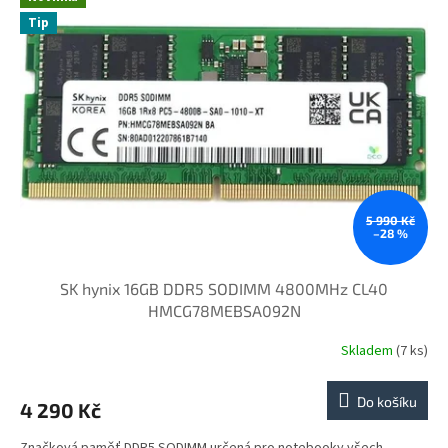
Tip
5 990 Kč
–28 %
SK hynix 16GB DDR5 SODIMM 4800MHz CL40
HMCG78MEBSA092N
Skladem
(7 ks)
Do košíku
4 290 Kč
Značková paměť DDR5 SODIMM určená pro notebooky všech