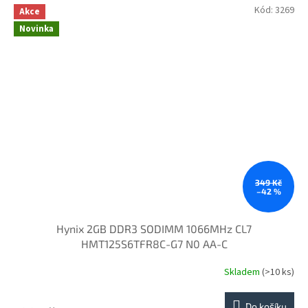
Kód:
3269
Akce
Novinka
349 Kč
–42 %
Hynix 2GB DDR3 SODIMM 1066MHz CL7
HMT125S6TFR8C-G7 N0 AA-C
Skladem
(>10 ks)
Do košíku