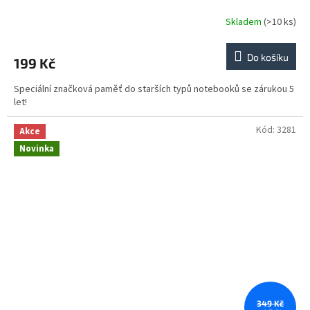
Skladem
(>10 ks)
Do košíku
199 Kč
Speciální značková paměť do starších typů notebooků se zárukou 5
let!
Kód:
3281
Akce
Novinka
349 Kč