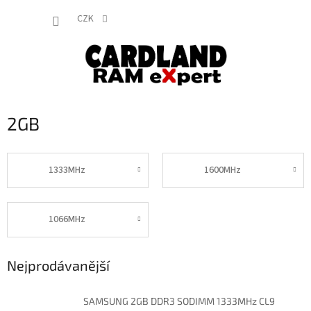
Přejít
NÁKUP
na
CZK
obsah
KOŠÍK
2GB
1333MHz
1600MHz
1066MHz
Nejprodávanější
SAMSUNG 2GB DDR3 SODIMM 1333MHz CL9