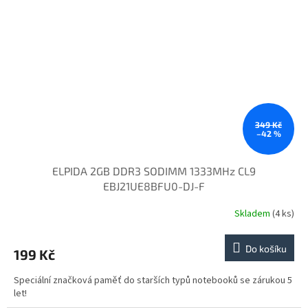
349 Kč
–42 %
ELPIDA 2GB DDR3 SODIMM 1333MHz CL9
EBJ21UE8BFU0-DJ-F
Skladem
(4 ks)
Do košíku
199 Kč
Speciální značková paměť do starších typů notebooků se zárukou 5
let!