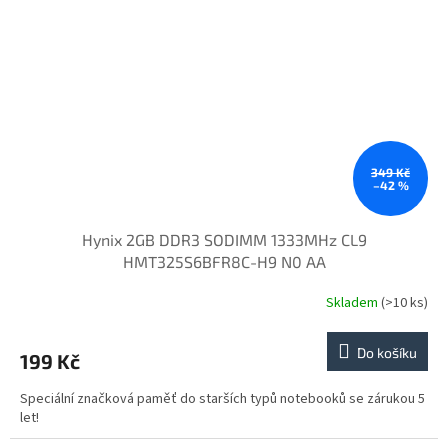
349 Kč
–42 %
Hynix 2GB DDR3 SODIMM 1333MHz CL9
HMT325S6BFR8C-H9 N0 AA
Skladem
(>10 ks)
Do košíku
199 Kč
Speciální značková paměť do starších typů notebooků se zárukou 5
let!