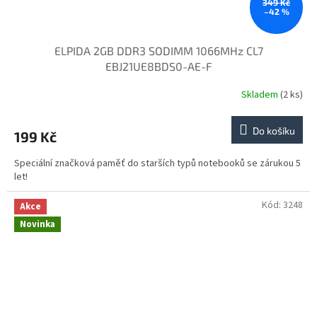
349 Kč
–42 %
ELPIDA 2GB DDR3 SODIMM 1066MHz CL7
EBJ21UE8BDS0-AE-F
Skladem
(2 ks)
Do košíku
199 Kč
Speciální značková paměť do starších typů notebooků se zárukou 5
let!
Kód:
3248
Akce
Novinka