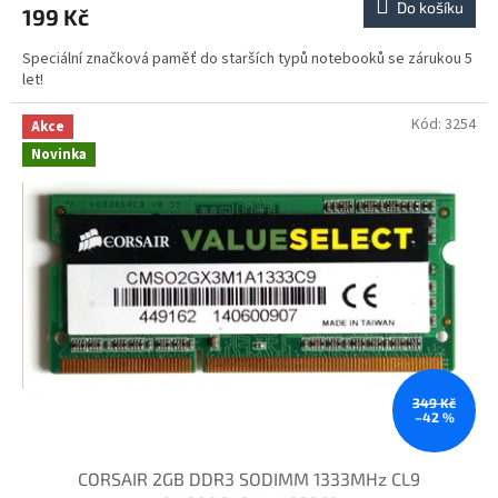
Do košíku
199 Kč
Speciální značková paměť do starších typů notebooků se zárukou 5
let!
Kód:
3254
Akce
Novinka
349 Kč
–42 %
CORSAIR 2GB DDR3 SODIMM 1333MHz CL9