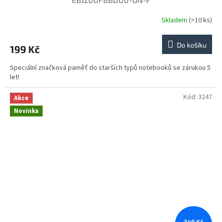
Skladem
(>10 ks)
Do košíku
199 Kč
Speciální značková paměť do starších typů notebooků se zárukou 5
let!
Kód:
3247
Akce
Novinka
349 Kč