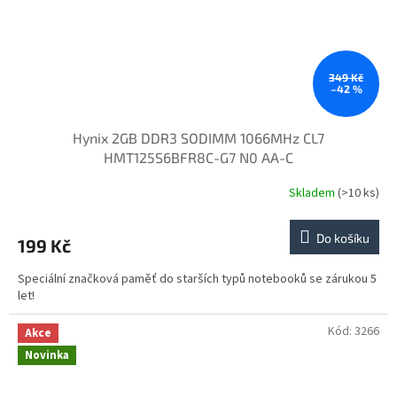
349 Kč
–42 %
Hynix 2GB DDR3 SODIMM 1066MHz CL7
HMT125S6BFR8C-G7 N0 AA-C
Skladem
(>10 ks)
Do košíku
199 Kč
Speciální značková paměť do starších typů notebooků se zárukou 5
let!
Kód:
3266
Akce
Novinka