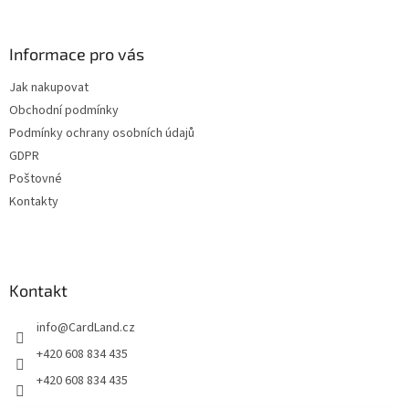
á
c
á
n
í
p
í
p
a
Informace pro vás
r
t
v
Jak nakupovat
í
k
Obchodní podmínky
y
v
Podmínky ochrany osobních údajů
ý
GDPR
p
Poštovné
i
s
Kontakty
u
Kontakt
info
@
CardLand.cz
+420 608 834 435
+420 608 834 435