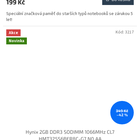
199 Kč
Speciální značková paměť do starších typů notebooků se zárukou 5
let!
Kód:
3217
Akce
Novinka
349 Kč
–42 %
Hynix 2GB DDR3 SODIMM 1066MHz CL7
HMT325S6BFR8C-G7 N0 AA