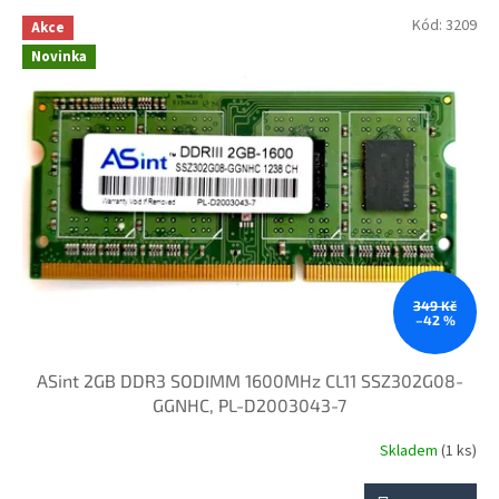
p
V
Kód:
3209
r
Akce
ý
o
Novinka
p
d
i
u
s
k
p
t
r
ů
o
d
u
k
t
ů
349 Kč
–42 %
ASint 2GB DDR3 SODIMM 1600MHz CL11 SSZ302G08-
GGNHC, PL-D2003043-7
Skladem
(1 ks)