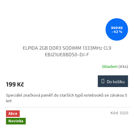
349 Kč
–42 %
ELPIDA 2GB DDR3 SODIMM 1333MHz CL9
EBJ21UE8BDS0-DJ-F
Skladem
(4 ks)
Do košíku
199 Kč
Speciální značková paměť do starších typů notebooků se zárukou 5
let!
Kód:
3210
Akce
Novinka