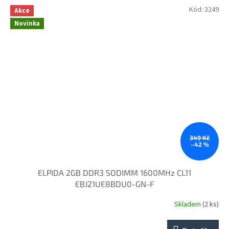
Kód:
3249
Akce
Novinka
349 Kč
–42 %
ELPIDA 2GB DDR3 SODIMM 1600MHz CL11
EBJ21UE8BDU0-GN-F
Skladem
(2 ks)