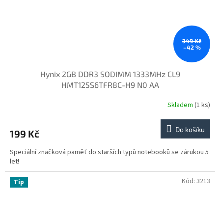
349 Kč
–42 %
Hynix 2GB DDR3 SODIMM 1333MHz CL9
HMT125S6TFR8C-H9 N0 AA
Skladem
(1 ks)
Do košíku
199 Kč
Speciální značková paměť do starších typů notebooků se zárukou 5
let!
Kód:
3213
Tip