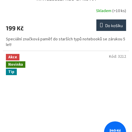
Skladem
(>10 ks)
Do košíku
199 Kč
Speciální značková paměť do starších typů notebooků se zárukou 5
let!
Kód:
3212
Akce
Novinka
Tip
349 Kč