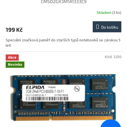
CMSO2GX3M1A1333C9
Skladem
(3 ks)
Do košíku
199 Kč
Speciální značková paměť do starších typů notebooků se zárukou 5
let!
Kód:
3250
Akce
Novinka