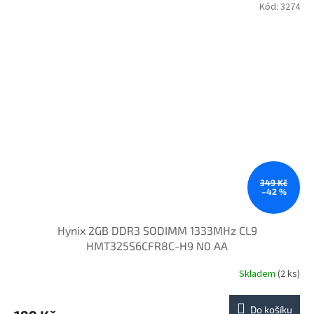
Kód:
3274
349 Kč
–42 %
Hynix 2GB DDR3 SODIMM 1333MHz CL9
HMT325S6CFR8C-H9 N0 AA
Skladem
(2 ks)
Do košíku