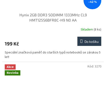
–42 %
Hynix 2GB DDR3 SODIMM 1333MHz CL9
HMT125S6BFR8C-H9 N0 AA
Skladem
(8 ks)
Do košíku
199 Kč
Speciální značková paměť do starších typů notebooků se zárukou 5
let!
Kód:
3270
Akce
Novinka