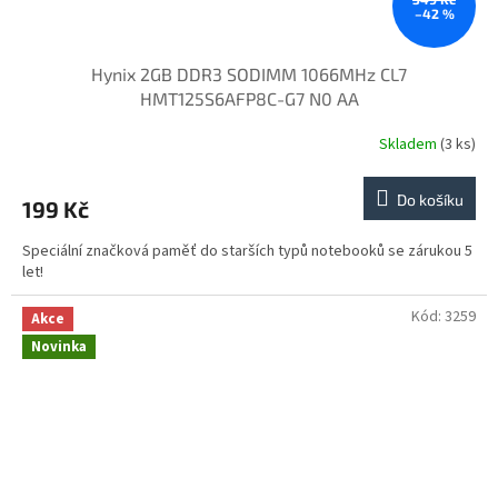
–42 %
Hynix 2GB DDR3 SODIMM 1066MHz CL7
HMT125S6AFP8C-G7 N0 AA
Skladem
(3 ks)
Do košíku
199 Kč
Speciální značková paměť do starších typů notebooků se zárukou 5
let!
Kód:
3259
Akce
Novinka