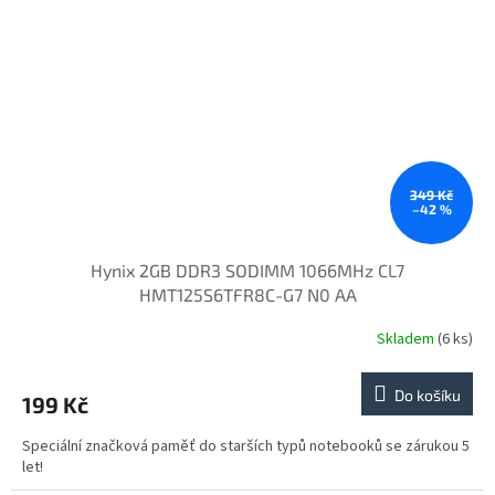
349 Kč
–42 %
Hynix 2GB DDR3 SODIMM 1066MHz CL7
HMT125S6TFR8C-G7 N0 AA
Skladem
(6 ks)
Do košíku
199 Kč
Speciální značková paměť do starších typů notebooků se zárukou 5
let!