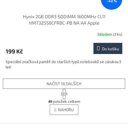
–42 %
Hynix 2GB DDR3 SODIMM 1600MHz CL11
HMT325S6CFR8C-PB NA AA Apple
Skladem
(3 ks)
Do košíku
199 Kč
Speciální značková paměť do starších typů notebooků se zárukou 5
let!
NAČÍST 18 DALŠÍCH
S
1
3
t
O
r
49
položek celkem
v
á
l
NAHORU
n
á
k
d
o
v
Z
a