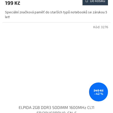
Do košíku
199 Kč
Speciální značková paměť do starších typů notebooků se zárukou 5
let!
Kód:
3276
349 Kč
–42 %
ELPIDA 2GB DDR3 SODIMM 1600MHz CL11
EBJ20UF8BDU0-GN-F