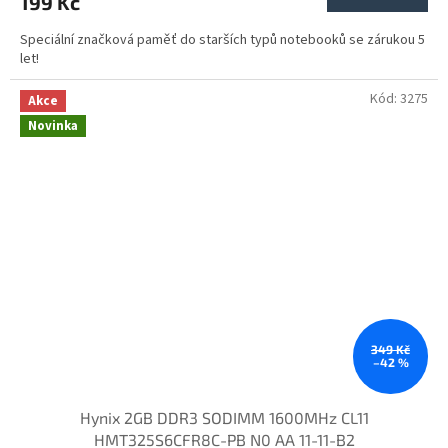
199 Kč
Speciální značková paměť do starších typů notebooků se zárukou 5
let!
Kód:
3275
Akce
Novinka
349 Kč
–42 %
Hynix 2GB DDR3 SODIMM 1600MHz CL11
HMT325S6CFR8C-PB N0 AA 11-11-B2