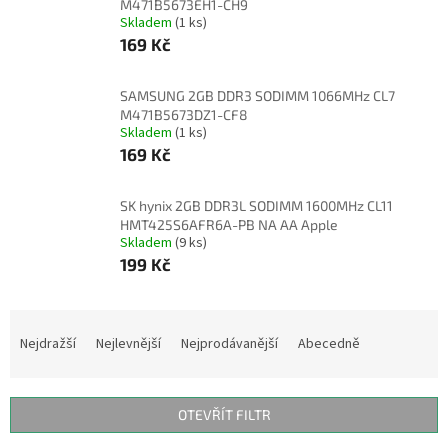
M471B5673EH1-CH9
Skladem
(1 ks)
169 Kč
SAMSUNG 2GB DDR3 SODIMM 1066MHz CL7
M471B5673DZ1-CF8
Skladem
(1 ks)
169 Kč
SK hynix 2GB DDR3L SODIMM 1600MHz CL11
HMT425S6AFR6A-PB NA AA Apple
Skladem
(9 ks)
199 Kč
Ř
a
Nejdražší
Nejlevnější
Nejprodávanější
Abecedně
z
e
n
OTEVŘÍT FILTR
í