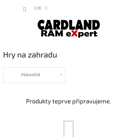
Přejít
NÁKUP
na
CZK
obsah
KOŠÍK
Hry na zahradu
Pískoviště
Produkty teprve připravujeme.