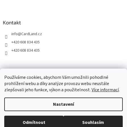
Kontakt
info
@
CardLand.cz
+420 608 834 435
+420 608 834 435
2011 - 2026 © www.CardLand.cz
Používáme cookies, abychom Vám umožnili pohodlné
prohlížení webu a díky analýze provozu webu neustále
zlepšovali jeho funkce, výkon a použitelnost.
Více informací
.
Vytvořil Shoptet
Nastavení
Copyright 2026
CardLand.cz
. Všechna práva vyhrazena.
Upravit
Odmítnout
Souhlasím
nastavení cookies