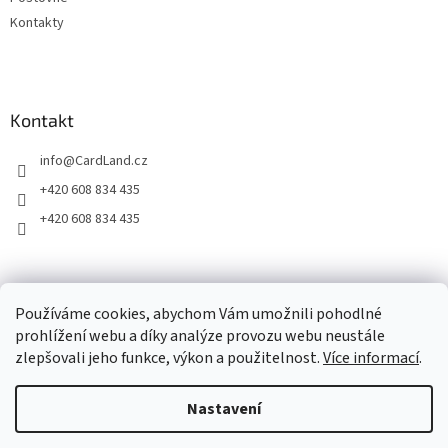
v
ý
Kontakty
p
i
s
u
Kontakt
info
@
CardLand.cz
+420 608 834 435
+420 608 834 435
2011 - 2026 © www.CardLand.cz
Používáme cookies, abychom Vám umožnili pohodlné
prohlížení webu a díky analýze provozu webu neustále
zlepšovali jeho funkce, výkon a použitelnost.
Více informací
.
Vytvořil Shoptet
Nastavení