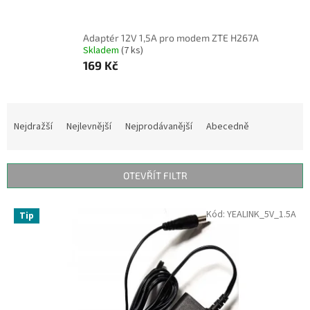
Adaptér 12V 1,5A pro modem ZTE H267A
Skladem
(7 ks)
169 Kč
Ř
a
Nejdražší
Nejlevnější
Nejprodávanější
Abecedně
z
e
n
OTEVŘÍT FILTR
í
p
V
Kód:
YEALINK_5V_1.5A
r
Tip
ý
o
p
d
i
u
s
k
p
t
r
ů