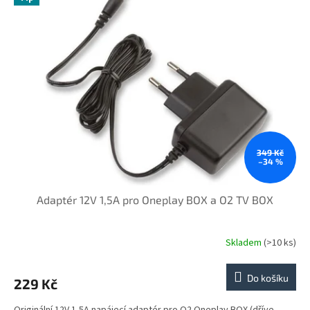
349 Kč
–34 %
Adaptér 12V 1,5A pro Oneplay BOX a O2 TV BOX
Skladem
(>10 ks)
Do košíku
229 Kč
Originální 12V 1,5A napájecí adaptér pro O2 Oneplay BOX (dříve