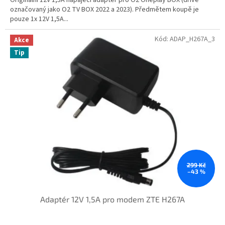
označovaný jako O2 TV BOX 2022 a 2023). Předmětem koupě je
pouze 1x 12V 1,5A...
Kód:
ADAP_H267A_3
Akce
Tip
299 Kč
–43 %
Adaptér 12V 1,5A pro modem ZTE H267A