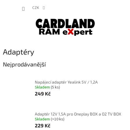
Přejít
NÁKUP
na
CZK
obsah
KOŠÍK
Adaptéry
Nejprodávanější
Napájecí adaptér Yealink 5V / 1,2A
Skladem
(5 ks)
249 Kč
Adaptér 12V 1,5A pro Oneplay BOX a O2 TV BOX
Skladem
(>10 ks)
229 Kč