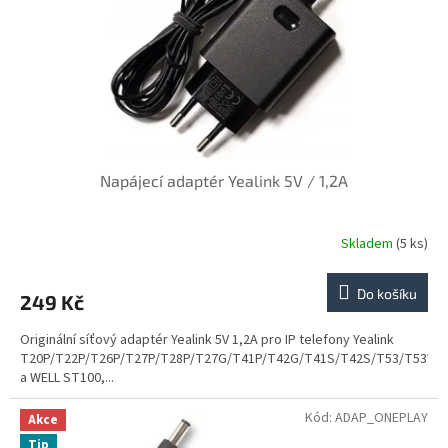
o
d
u
k
t
ů
Napájecí adaptér Yealink 5V / 1,2A
Skladem
(5 ks)
Do košíku
249 Kč
Originální síťový adaptér Yealink 5V 1,2A pro IP telefony Yealink
T20P/T22P/T26P/T27P/T28P/T27G/T41P/T42G/T41S/T42S/T53/T53W
a WELL ST100,...
Kód:
ADAP_ONEPLAY
Akce
Tip