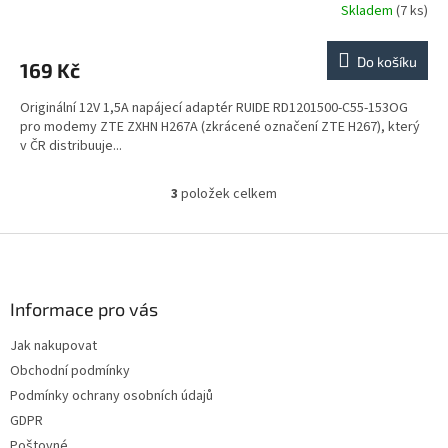
Skladem
(7 ks)
Do košíku
169 Kč
Originální 12V 1,5A napájecí adaptér RUIDE RD1201500-C55-153OG
pro modemy ZTE ZXHN H267A (zkrácené označení ZTE H267), který
v ČR distribuuje...
3
položek celkem
O
v
l
Z
á
á
d
p
a
a
Informace pro vás
c
t
í
Jak nakupovat
í
p
Obchodní podmínky
r
v
Podmínky ochrany osobních údajů
k
GDPR
y
Poštovné