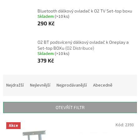
Bluetooth dálkový ovladač k O2 TV Set-top boxu
Skladem
(>10 ks)
290 Kč
O2 BT podsvícený dálkový ovladač k Oneplay a
Set-top BOXu
(O2 Distribuce)
Skladem
(>10 ks)
379 Kč
Ř
a
Nejdražší
Nejlevnější
Nejprodávanější
Abecedně
z
e
n
OTEVŘÍT FILTR
í
p
V
Kód:
2393
r
Akce
ý
o
p
d