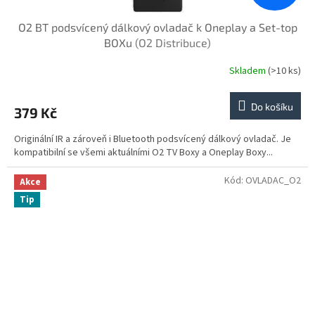
O2 BT podsvícený dálkový ovladač k Oneplay a Set-top
BOXu
(O2 Distribuce)
Skladem
(>10 ks)
Do košíku
379 Kč
Originální IR a zároveň i Bluetooth podsvícený dálkový ovladač. Je
kompatibilní se všemi aktuálními O2 TV Boxy a Oneplay Boxy...
Kód:
OVLADAC_O2
Akce
Tip