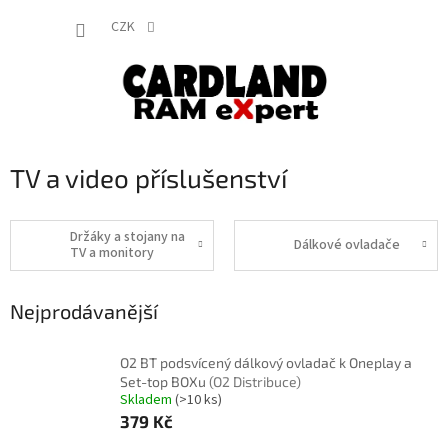
Přejít
NÁKUP
na
CZK
obsah
KOŠÍK
TV a video příslušenství
Držáky a stojany na
Dálkové ovladače
TV a monitory
Nejprodávanější
O2 BT podsvícený dálkový ovladač k Oneplay a
Set-top BOXu
(O2 Distribuce)
Skladem
(>10 ks)
379 Kč