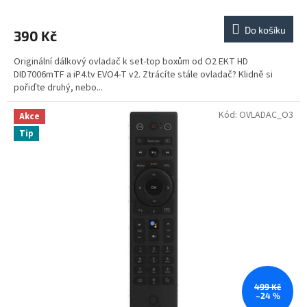
Do košíku
390 Kč
Originální dálkový ovladač k set-top boxům od O2 EKT HD
DID7006mTF a iP4.tv EVO4-T v2. Ztrácíte stále ovladač? Klidně si
pořiďte druhý, nebo...
Kód:
OVLADAC_O3
Akce
Tip
499 Kč
–24 %