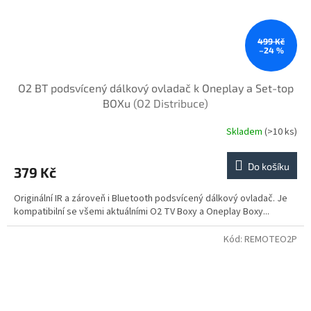
499 Kč
–24 %
O2 BT podsvícený dálkový ovladač k Oneplay a Set-top
BOXu
(O2 Distribuce)
Skladem
(>10 ks)
Do košíku
379 Kč
Originální IR a zároveň i Bluetooth podsvícený dálkový ovladač. Je
kompatibilní se všemi aktuálními O2 TV Boxy a Oneplay Boxy...
Kód:
REMOTEO2P