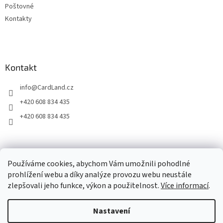
Poštovné
v
ý
Kontakty
p
i
s
u
Kontakt
info
@
CardLand.cz
+420 608 834 435
+420 608 834 435
2011 - 2026 © www.CardLand.cz
Používáme cookies, abychom Vám umožnili pohodlné
prohlížení webu a díky analýze provozu webu neustále
zlepšovali jeho funkce, výkon a použitelnost.
Více informací
.
Vytvořil Shoptet
Nastavení