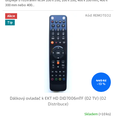
displeje s rozhraním VESA 200 x 100, 200 x 200, 400 x 200 mm, 400 x
300 mm nebo 400...
Kód:
REMOTEO2
Akce
Tip
449 Kč
–13 %
Dálkový ovladač k EKT HD DID7006mTF (O2 TV)
(O2
Distribuce)
Skladem
(>10 ks)