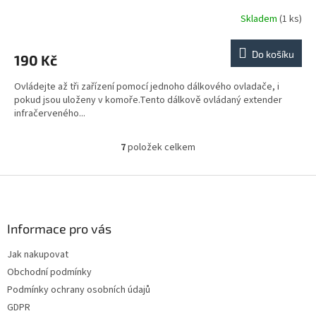
Skladem
(1 ks)
Do košíku
190 Kč
Ovládejte až tři zařízení pomocí jednoho dálkového ovladače, i
pokud jsou uloženy v komoře.Tento dálkově ovládaný extender
infračerveného...
7
položek celkem
O
v
l
Z
á
á
d
p
a
a
Informace pro vás
c
t
í
Jak nakupovat
í
p
Obchodní podmínky
r
v
Podmínky ochrany osobních údajů
k
GDPR
y