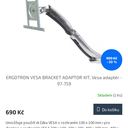
i
u
s
k
p
t
r
ů
o
d
u
k
t
ů
999 Kč
–30 %
ERGOTRON VESA BRACKET ADAPTOR KIT, Vesa adaptér -
97-759
Skladem
(1 ks)
Do košíku
690 Kč
Umožňuje použití držáku VESA s rozhraním 100 x 100 mm i pro