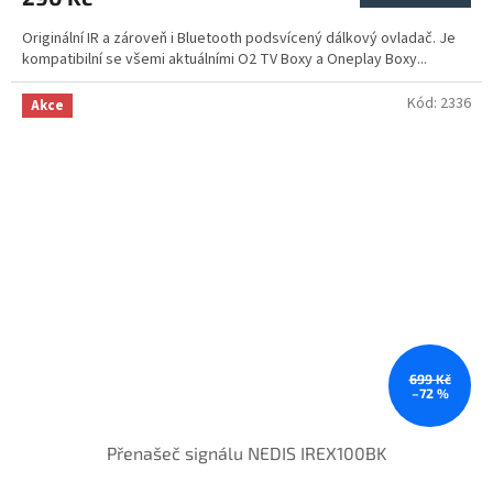
Originální IR a zároveň i Bluetooth podsvícený dálkový ovladač. Je
kompatibilní se všemi aktuálními O2 TV Boxy a Oneplay Boxy...
Kód:
2336
Akce
699 Kč
–72 %
Přenašeč signálu NEDIS IREX100BK