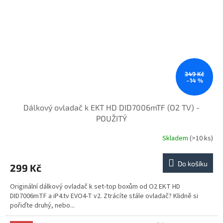
349 Kč
–14 %
Dálkový ovladač k EKT HD DID7006mTF (O2 TV) -
POUŽITÝ
Skladem
(>10 ks)
Do košíku
299 Kč
Originální dálkový ovladač k set-top boxům od O2 EKT HD
DID7006mTF a iP4.tv EVO4-T v2. Ztrácíte stále ovladač? Klidně si
pořiďte druhý, nebo...