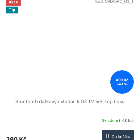
Kód:
OVLADAC_O2_1
Akce
Tip
499 Kč
–41 %
Bluetooth dálkový ovladač k O2 TV Set-top boxu
Skladem
(>10 ks)
Do košíku
290 Kč