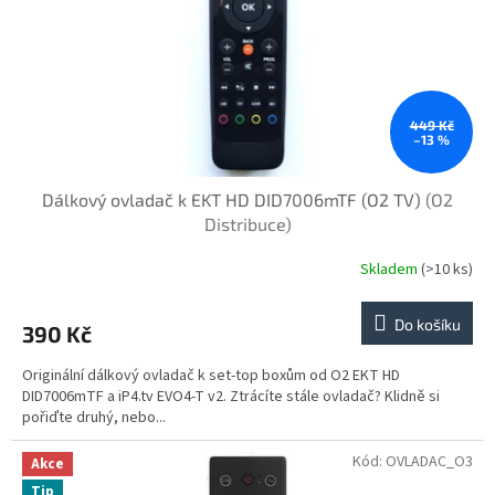
o
d
u
k
t
ů
449 Kč
–13 %
Dálkový ovladač k EKT HD DID7006mTF (O2 TV)
(O2
Distribuce)
Skladem
(>10 ks)
Do košíku
390 Kč
Originální dálkový ovladač k set-top boxům od O2 EKT HD
DID7006mTF a iP4.tv EVO4-T v2. Ztrácíte stále ovladač? Klidně si
pořiďte druhý, nebo...
Kód:
OVLADAC_O3
Akce
Tip