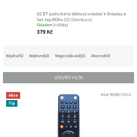
O2 BT podsvícený dálkový ovladač k Oneplay a
Set-top BOXu
(O2 Distribuce)
Skladem
(>10 ks)
379 Kč
Ř
a
Nejdražší
Nejlevnější
Nejprodávanější
Abecedně
z
e
n
OTEVŘÍT FILTR
í
p
V
Kód:
REMOTEO2
r
Akce
ý
o
Tip
p
d
i
u
s
k
p
t
r
ů