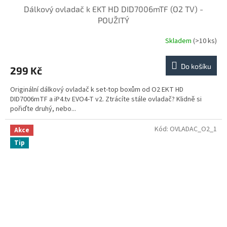
Dálkový ovladač k EKT HD DID7006mTF (O2 TV) -
POUŽITÝ
Skladem
(>10 ks)
Do košíku
299 Kč
Originální dálkový ovladač k set-top boxům od O2 EKT HD
DID7006mTF a iP4.tv EVO4-T v2. Ztrácíte stále ovladač? Klidně si
pořiďte druhý, nebo...
Kód:
OVLADAC_O2_1
Akce
Tip