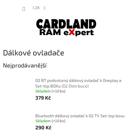
Přejít
NÁKUP
na
CZK
obsah
KOŠÍK
Dálkové ovladače
Nejprodávanější
O2 BT podsvícený dálkový ovladač k Oneplay a
Set-top BOXu
(O2 Distribuce)
Skladem
(>10 ks)
379 Kč
Bluetooth dálkový ovladač k O2 TV Set-top boxu
Skladem
(>10 ks)
290 Kč