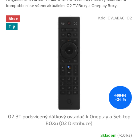
kompatibilní se všemi aktuálními O2 TV Boxy a Oneplay Boxy...
Kód:
OVLADAC_O2
Akce
Tip
499 Kč
–24 %
O2 BT podsvícený dálkový ovladač k Oneplay a Set-top
BOXu
(O2 Distribuce)
Skladem
(>10 ks)