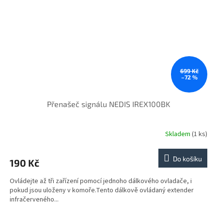
699 Kč
–72 %
Přenašeč signálu NEDIS IREX100BK
Skladem
(1 ks)
Do košíku
190 Kč
Ovládejte až tři zařízení pomocí jednoho dálkového ovladače, i
pokud jsou uloženy v komoře.Tento dálkově ovládaný extender
infračerveného...