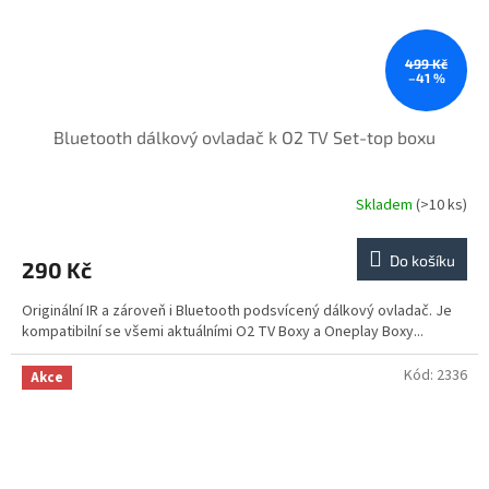
499 Kč
–41 %
Bluetooth dálkový ovladač k O2 TV Set-top boxu
Skladem
(>10 ks)
Do košíku
290 Kč
Originální IR a zároveň i Bluetooth podsvícený dálkový ovladač. Je
kompatibilní se všemi aktuálními O2 TV Boxy a Oneplay Boxy...
Kód:
2336
Akce