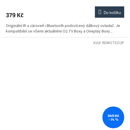
Do košíku
379 Kč
Originální IR a zároveň i Bluetooth podsvícený dálkový ovladač. Je
kompatibilní se všemi aktuálními O2 TV Boxy a Oneplay Boxy...
Kód:
REMOTEO2P
349 Kč
–14 %