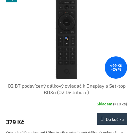
499 Kč
–24 %
O2 BT podsvícený dálkový ovladač k Oneplay a Set-top
BOXu
(O2 Distribuce)
Skladem
(>10 ks)
Do košíku
379 Kč
Originální IR a zároveň i Bluetooth podsvícený dálkový ovladač. Je