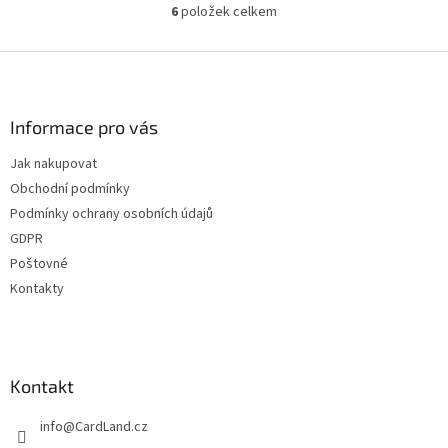
6
položek celkem
O
v
l
Z
á
á
d
p
a
a
Informace pro vás
c
t
í
Jak nakupovat
í
p
Obchodní podmínky
r
v
Podmínky ochrany osobních údajů
k
GDPR
y
Poštovné
v
ý
Kontakty
p
i
s
u
Kontakt
info
@
CardLand.cz