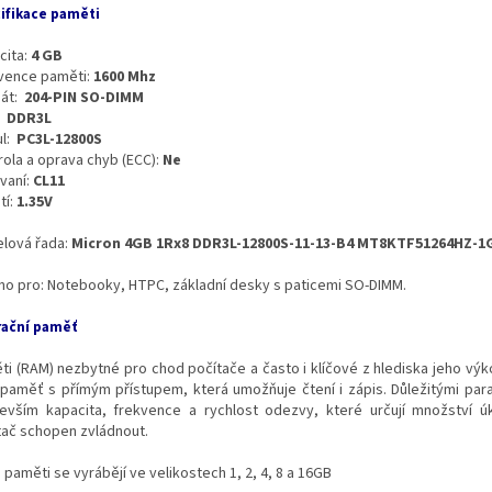
ifikace paměti
cita:
4 GB
vence paměti:
1600 Mhz
át:
204-PIN SO-DIMM
:
DDR3L
l:
PC3L-12800S
rola a oprava chyb (ECC):
Ne
vaní:
CL11
tí:
1.35V
lová řada:
Micron 4GB 1Rx8 DDR3L-12800S-11-13-B4 MT8KTF51264HZ-1
no pro: Notebooky, HTPC, základní desky s paticemi SO-DIMM.
ační paměť
ti (RAM) nezbytné pro chod počítače a často i klíčové z hlediska jeho výko
 paměť s přímým přístupem, která umožňuje čtení i zápis. Důležitými par
evším kapacita, frekvence a rychlost odezvy, které určují množství úk
tač schopen zvládnout.
paměti se vyrábějí ve velikostech 1, 2, 4, 8 a 16GB