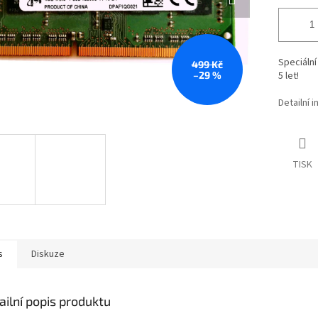
Speciáln
499 Kč
–29 %
5 let!
Detailní 
TISK
s
Diskuze
ailní popis produktu