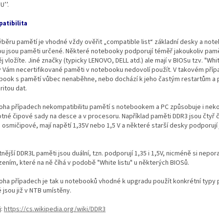
U’’.
atibilita
výběru pamětí je vhodné vždy ověřit „compatible list“ základní desky a not
ou jsou paměti určené. Některé notebooky podporují téměř jakoukoliv pam
j vložíte. Jiné značky (typicky LENOVO, DELL atd.) ale mají v BIOSu tzv. "White
ý Vám necertifikované paměti v notebooku nedovolí použít. V takovém pří
book s pamětí vůbec nenaběhne, nebo dochází k jeho častým restartům a 
ritou dat.
oha případech nekompatibilitu pamětí s notebookem a PC způsobuje i neko
tné čipové sady na desce a v procesoru. Například paměti DDR3 jsou čtyř 
 osmičipové, mají napětí 1,35V nebo 1,5 V a některé starší desky podporují 
tnější DDR3L paměti jsou duální, tzn. podporují 1,35 i 1,5V, nicméně si nepora
ením, které na ně číhá v podobě "White listu" u některých BIOSů.
oha případech je tak u notebooků vhodné k upgradu použít konkrétní typy 
 jsou již v NTB umístěny.
j:
https://cs.wikipedia.org/wiki/DDR3