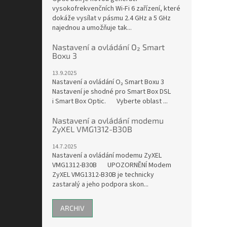
vysokofrekvenčních Wi-Fi 6 zařízení, které
dokáže vysílat v pásmu 2.4 GHz a 5 GHz
najednou a umožňuje tak...
Nastavení a ovládání O₂ Smart
Boxu 3
13.9.2025
Nastavení a ovládání O₂ Smart Boxu 3
Nastavení je shodné pro Smart Box DSL
i Smart Box Optic. Vyberte oblast ...
Nastavení a ovládání modemu
ZyXEL VMG1312-B30B
14.7.2025
Nastavení a ovládání modemu ZyXEL
VMG1312-B30B UPOZORNĚNÍ Modem
ZyXEL VMG1312-B30B je technicky
zastaralý a jeho podpora skon...
ARCHIV