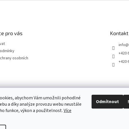
e pro vás
Kontakt
vat
info
@
podmínky
+420 
chrany osobních
+420 
ookies, abychom Vám umožnili pohodlné
Odmítnout
ebu a díky analýze provozu webu neustále
2011 - 2026 © www.CardLand.cz
eho funkce, výkon a použitelnost.
Více