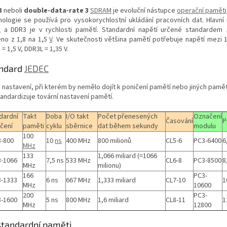
3
neboli
double-data-rate 3
SDRAM
je evoluční nástupce
operační paměti
nologie se používá pro vysokorychlostní ukládání pracovních dat. Hlavní 
2
a DDR3 je v rychlosti pamětí. Standardní napětí určené standardem 
eno z 1,8 na 1,5
V
. Ve skutečnosti většina pamětí potřebuje napětí mezi 1,
= 1,5 V, DDR3L = 1,35 V.
ndard
JEDEC
o nastavení, při kterém by nemělo dojít k poničení pamětí nebo jiných pamě
tandardizuje tovární nastavení pamětí.
dardní
Takt
Doba
I/O takt
Počet přenesených
Označení
Časování
P
čení
paměti
cyklu
sběrnice
dat během sekundy
modulu
100
-800
10
ns
400 MHz
800 milionů
CL5-6
PC3-6400
6
MHz
133
1,066 miliard (=1066
-1066
7,5 ns
533 MHz
CL6-8
PC3-8500
8
MHz
milionu)
166
PC3-
-1333
6 ns
667 MHz
1,333 miliard
CL7-10
1
MHz
10600
200
PC3-
-1600
5 ns
800 MHz
1,6 miliard
CL8-11
1
MHz
12800
tandardní paměti