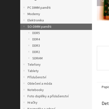
n
e
PC DIMM paměti
l
Modemy
Elektronika
SO-DIMM paměti
DDR5
DDR4
DDR3
DDR2
SDRAM
Telefony
Tablety
Příslušenství
Oblečení a móda
Popi
Notebooky
Foto doplňky a příslušenství
Hračky
Det