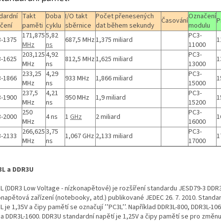
dardní
Takt
Doba
I/O takt
Počet přenesených
Označení
Časování
P
čení
paměti
cyklu
sběrnice
dat během sekundy
modulu
171,875
5,82
PC3-
-1375
687,5 MHz
1,375 miliard
1
MHz
ns
11000
203,125
4,92
PC3-
-1625
812,5 MHz
1,625 miliard
1
MHz
ns
13000
233,25
4,29
PC3-
-1866
933 MHz
1,866 miliard
1
MHz
ns
15000
237,5
4,21
PC3-
-1900
950 MHz
1,9 miliard
1
MHz
ns
15200
250
PC3-
-2000
4 ns
1
GHz
2 miliard
1
MHz
16000
266,625
3,75
PC3-
-2133
1,067 GHz
2,133 miliard
1
MHz
ns
17000
3L a DDR3U
L (DDR3 Low Voltage - nízkonapětové) je rozšíření standardu JESD79-3 DDR
onapětová zařízení (notebooky, atd.) publikované JEDEC 26. 7. 2010. Standar
 je 1,35V a čipy pamětí se označují ’’PC3L’’. Například DDR3L‐800, DDR3L‐10
 a DDR3L‐1600. DDR3U standardní napětí je 1,25V a čipy pamětí se pro změnu