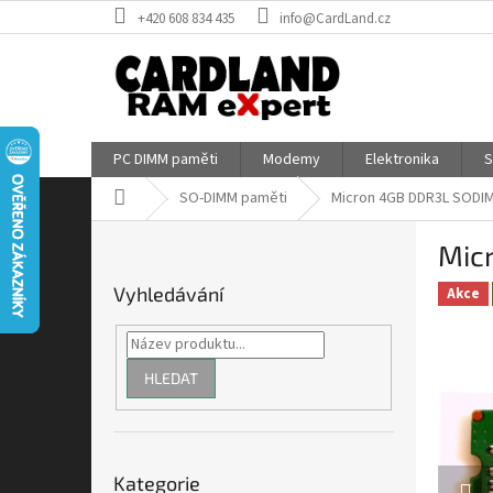
Přejít
+420 608 834 435
info@CardLand.cz
na
obsah
PC DIMM paměti
Modemy
Elektronika
S
Domů
SO-DIMM paměti
Micron 4GB DDR3L SOD
P
Mic
o
s
Vyhledávání
Akce
t
r
a
n
HLEDAT
n
í
p
Přeskočit
a
Kategorie
kategorie