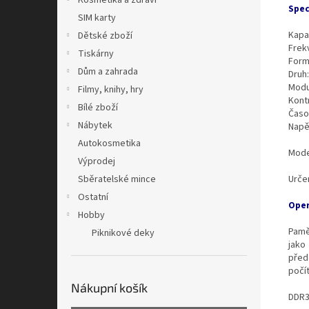
Kosmetika a zdraví
Spec
SIM karty
Kapa
Dětské zboží
Frek
Tiskárny
Form
Dům a zahrada
Druh
Modu
Filmy, knihy, hry
Kont
Bílé zboží
Časo
Nábytek
Napě
Autokosmetika
Mode
Výprodej
Urče
Sběratelské mince
Ostatní
Oper
Hobby
Pamě
Piknikové deky
jako
před
počí
Nákupní košík
DDR3 