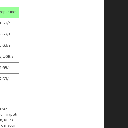
ropustnost
1
GB/s
3 GB/s
5 GB/s
5,2 GB/s
6 GB/s
7 GB/s
3 pro
dní napětí
66, DDR3L‐
 označují