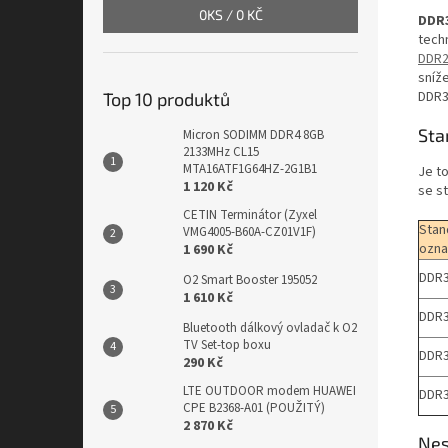
0
KS /
0 KČ
DDR
tech
DDR
sníž
DDR3 
Top 10 produktů
Sta
Micron SODIMM DDR4 8GB
2133MHz CL15
MTA16ATF1G64HZ-2G1B1
Je t
1 120 Kč
se s
CETIN Terminátor (Zyxel
Stan
VMG4005-B60A-CZ01V1F)
ozna
1 690 Kč
DDR3
O2 Smart Booster 195052
1 610 Kč
DDR3
Bluetooth dálkový ovladač k O2
TV Set-top boxu
DDR3
290 Kč
LTE OUTDOOR modem HUAWEI
DDR3
CPE B2368-A01 (POUŽITÝ)
2 870 Kč
Nes