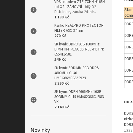
VDSL modem ZTE ZXHN H168N
od O2 - ZÁNOVNÍ
- bílý O2
Stan
Distribuce, záruka 24 měs.
ozna
1 190 Kč
DDR3
Kenko REALPRO PROTECTOR
FILTER ASC 37mm
DDR3
270 Kč
SK hynix DDR3 8GB 1600MHz
DDR3
DIMM HMT41GU6BFR8C-PB PN:
655411-581
DDR3
549 Kč
SK hynix SODIMM 8GB DDR5
DDR3
4800MHz CL40
HMCG66MEBSA092N
DDR3
2 290 Kč
SK hynix DDR4 2666MHz 16GB
SODIMM CL19 HMA82GS6CJR8N-
DDR
VK
2 140 Kč
DDR3
nízk
DDR3L
Novinky
1333