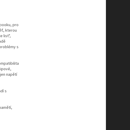
ebooku, pro
ěť, kterou
 list",
padě
problémy s
mpatibilita
čipové,
jen napětí
dí s
pamětí,