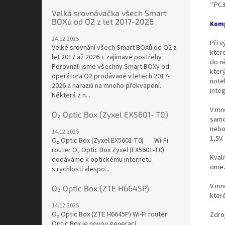
’’PC3
Velká srovnávačka všech Smart
BOXů od O2 z let 2017-2026
Komp
24.12.2025
Při 
Velké srovnání všech Smart BOXů od O2 z
kter
let 2017 až 2026 + zajímavé postřehy
do ně
Porovnali jsme všechny Smart BOXy od
kter
operátora O2 prodávané v letech 2017-
note
2026 a narazili na mnoho překvapení.
integ
Některá z n...
V mn
O₂ Optic Box (Zyxel EX5601‑T0)
samo
nebo
14.12.2025
1,5V.
O₂ Optic Box (Zyxel EX5601‑T0) Wi-Fi
router O₂ Optic Box Zyxel (EX5601-T0)
Kvali
dodáváme k optickému internetu
omez
s rychlostí alespo...
V mn
O₂ Optic Box (ZTE H6645P)
které
14.12.2025
O₂ Optic Box (ZTE H6645P) Wi-Fi router
Zdro
Optic Box je novou generací