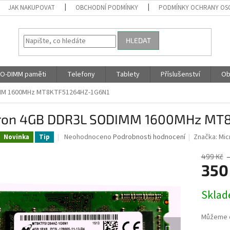
JAK NAKUPOVAT
OBCHODNÍ PODMÍNKY
PODMÍNKY OCHRANY OS
HLEDAT
O-DIMM paměti
Telefony
Tablety
Příslušenství
Ob
IMM 1600MHz MT8KTF51264HZ-1G6N1
ron 4GB DDR3L SODIMM 1600MHz MT
Průměrné
Neohodnoceno
Podrobnosti hodnocení
Značka:
Mic
Novinka
Tip
hodnocení
produktu
499 Kč
je
350
0,0
z
Měrná
Skla
5
cena:
hvězdiček.
Můžeme d