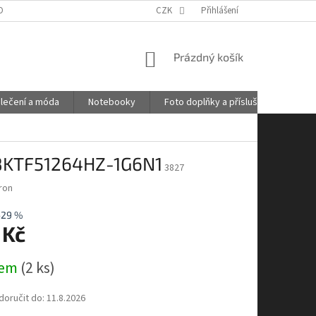
OBNÍCH ÚDAJŮ
GDPR
POŠTOVNÉ
CZK
Přihlášení
KONTAKTY
NÁKUPNÍ
Prázdný košík
KOŠÍK
lečení a móda
Notebooky
Foto doplňky a příslušenství
8KTF51264HZ-1G6N1
3827
ron
–29 %
 Kč
dem
(2 ks)
oručit do:
11.8.2026