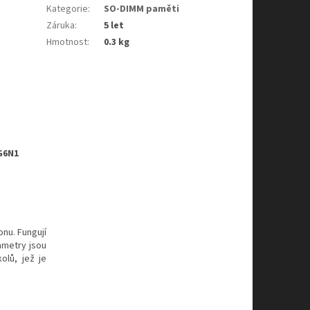
Kategorie
:
SO-DIMM paměti
Záruka
:
5 let
Hmotnost
:
0.3 kg
G6N1
nu. Fungují
ametry jsou
olů, jež je