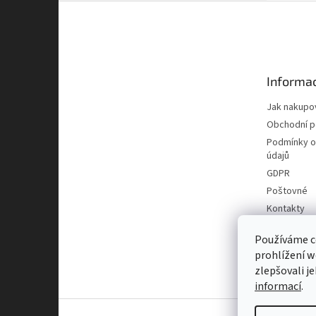
Z
á
p
a
t
Informac
í
Jak nakupo
Obchodní 
Podmínky o
údajů
GDPR
Poštovné
Kontakty
Používáme c
prohlížení w
zlepšovali j
informací
.