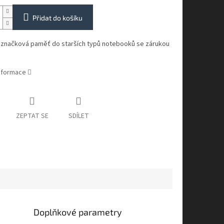
Přidat do košíku
í značková paměť do starších typů notebooků se zárukou
informace
ZEPTAT SE
SDÍLET
Doplňkové parametry