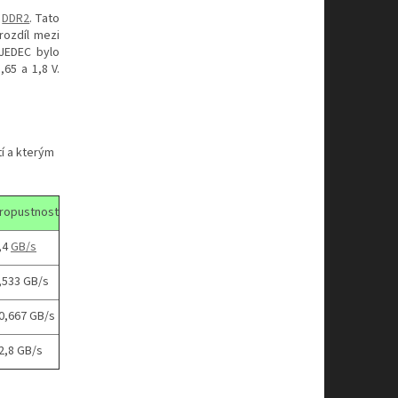
DDR2
. Tato
rozdíl mezi
JEDEC bylo
65 a 1,8 V.
tí a kterým
ropustnost
,4
GB/s
,533 GB/s
0,667 GB/s
2,8 GB/s