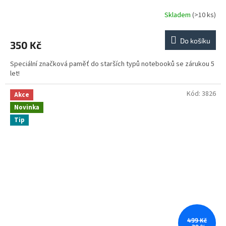
Skladem
(>10 ks)
Do košíku
350 Kč
Speciální značková paměť do starších typů notebooků se zárukou 5
let!
Kód:
3826
Akce
Novinka
Tip
499 Kč