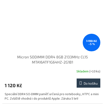
1 190 Kč
–5 %
Micron SODIMM DDR4 8GB 2133MHz CL15
MTA16ATF1G64HZ-2G1B1
Skladem
(>10 ks)
Do košíku
1 120 Kč
Speciální DDR4 SO-DIMM paměť určená pro notebooky, HTPC a mini
PC. Zvláště vhodná i do produktů Apple. Záruka 5 let!