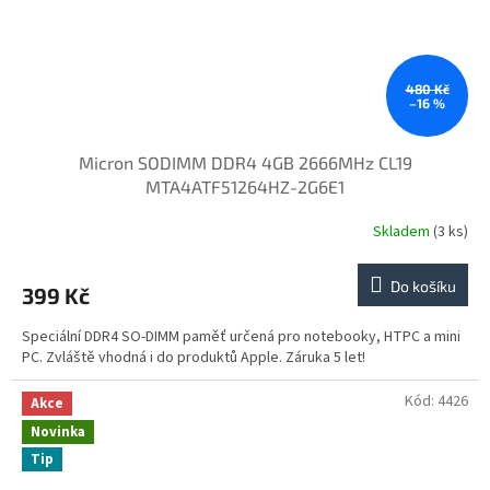
480 Kč
–16 %
Micron SODIMM DDR4 4GB 2666MHz CL19
MTA4ATF51264HZ-2G6E1
Skladem
(3 ks)
Do košíku
399 Kč
Speciální DDR4 SO-DIMM paměť určená pro notebooky, HTPC a mini
PC. Zvláště vhodná i do produktů Apple. Záruka 5 let!
Kód:
4426
Akce
Novinka
Tip