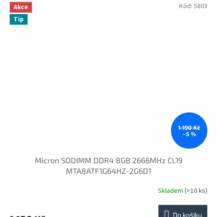
Kód:
5803
Akce
Tip
1 190 Kč
–5 %
Micron SODIMM DDR4 8GB 2666MHz CL19
MTA8ATF1G64HZ-2G6D1
Skladem
(>10 ks)
Do košíku