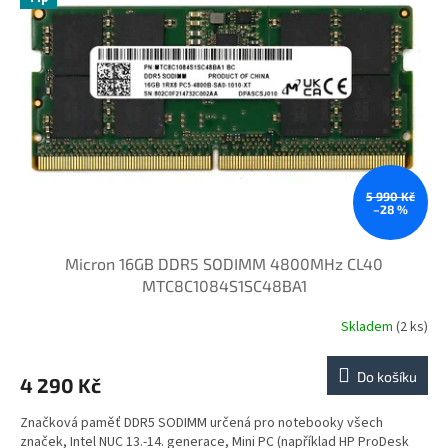
i
r
s
o
p
d
r
u
o
k
d
t
u
ů
k
t
ů
5 990 Kč
–28 %
Micron 16GB DDR5 SODIMM 4800MHz CL40
MTC8C1084S1SC48BA1
Skladem
(2 ks)
Do košíku
4 290 Kč
Značková paměť DDR5 SODIMM určená pro notebooky všech
značek, Intel NUC 13.-14. generace, Mini PC (například HP ProDesk