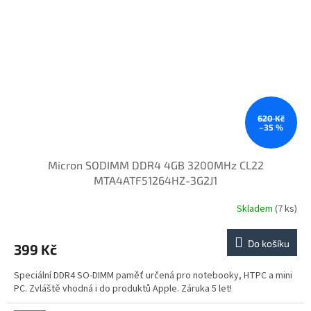
620 Kč
–35 %
Micron SODIMM DDR4 4GB 3200MHz CL22
MTA4ATF51264HZ-3G2J1
Skladem
(7 ks)
Do košíku
399 Kč
Speciální DDR4 SO-DIMM paměť určená pro notebooky, HTPC a mini
PC. Zvláště vhodná i do produktů Apple. Záruka 5 let!