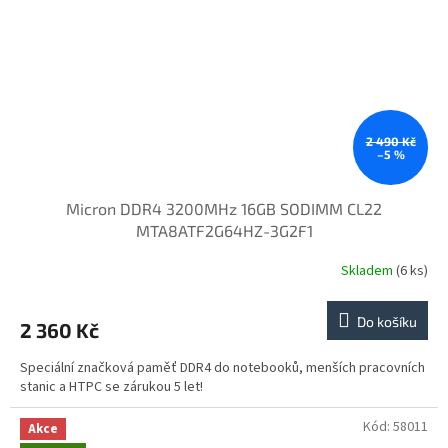
2 490 Kč
–5 %
Micron DDR4 3200MHz 16GB SODIMM CL22
MTA8ATF2G64HZ-3G2F1
Skladem
(6 ks)
Do košíku
2 360 Kč
Speciální značková paměť DDR4 do notebooků, menších pracovních
stanic a HTPC se zárukou 5 let!
Kód:
58011
Akce