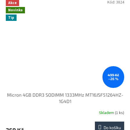
Kód:
3824
Akce
Novinka
Tip
499 Kč
–26 %
Micron 4GB DDR3 SODIMM 1333MHz MT16JSF51264HZ-
1G4D1
Skladem
(1 ks)
Do košíku
369 Kč