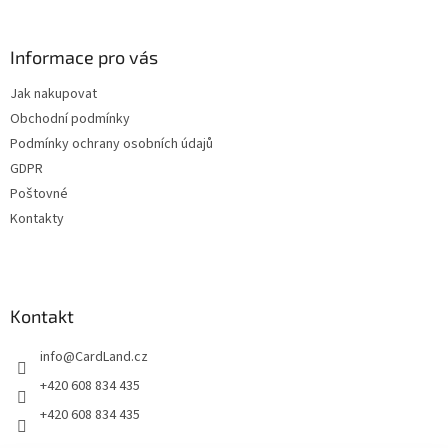
á
c
á
n
í
p
í
p
a
Informace pro vás
r
t
v
Jak nakupovat
í
k
Obchodní podmínky
y
v
Podmínky ochrany osobních údajů
ý
GDPR
p
Poštovné
i
s
Kontakty
u
Kontakt
info
@
CardLand.cz
+420 608 834 435
+420 608 834 435