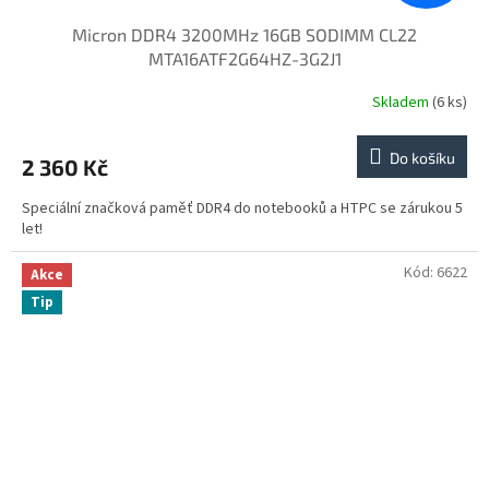
Micron DDR4 3200MHz 16GB SODIMM CL22
MTA16ATF2G64HZ-3G2J1
Skladem
(6 ks)
Do košíku
2 360 Kč
Speciální značková paměť DDR4 do notebooků a HTPC se zárukou 5
let!
Kód:
6622
Akce
Tip