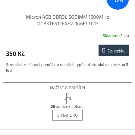
–29 %
Micron 4GB DDR3L SODIMM 1600MHz
MT8KTF51264HZ-1G6E1 11-13
Skladem
(3 ks)
Do košíku
350 Kč
Speciální značková paměť do starších typů notebooků se zárukou 5
let!
NAČÍST 8 DALŠÍCH
S
1
2
t
O
r
26
položek celkem
v
á
l
NAHORU
n
á
k
d
o
v
Z
a