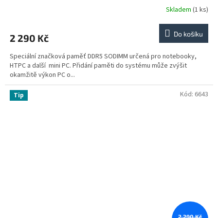
Skladem
(1 ks)
Do košíku
2 290 Kč
Speciální značková paměť DDR5 SODIMM určená pro notebooky,
HTPC a další mini PC. Přidání paměti do systému může zvýšit
okamžitě výkon PC o...
Kód:
6643
Tip
2 290 Kč