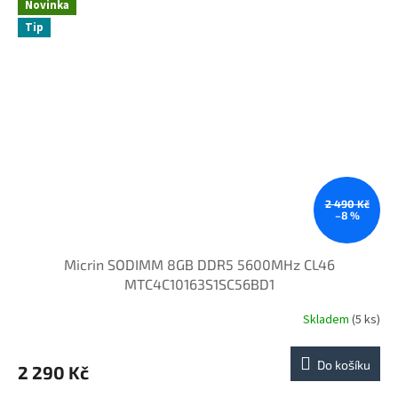
Novinka
Tip
2 490 Kč
–8 %
Micrin SODIMM 8GB DDR5 5600MHz CL46
MTC4C10163S1SC56BD1
Skladem
(5 ks)
Do košíku
2 290 Kč