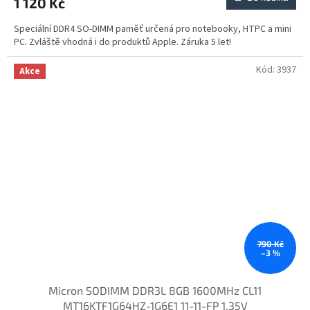
1 120 Kč
Speciální DDR4 SO-DIMM paměť určená pro notebooky, HTPC a mini
PC. Zvláště vhodná i do produktů Apple. Záruka 5 let!
Kód:
3937
Akce
790 Kč
–3 %
Micron SODIMM DDR3L 8GB 1600MHz CL11
MT16KTF1G64HZ-1G6E1 11-11-FP 1.35V