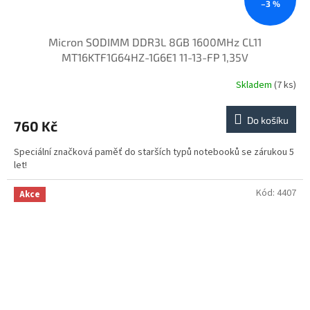
–3 %
Micron SODIMM DDR3L 8GB 1600MHz CL11
MT16KTF1G64HZ-1G6E1 11-13-FP 1,35V
Skladem
(7 ks)
Do košíku
760 Kč
Speciální značková paměť do starších typů notebooků se zárukou 5
let!
Kód:
4407
Akce