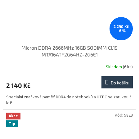
2 290 Kč
–6 %
Micron DDR4 2666MHz 16GB SODIMM CL19
MTA16ATF2G64HZ-2G6E1
Skladem
(6 ks)
Do košíku
2 140 Kč
Speciální značková paměť DDR4 do notebooků a HTPC se zárukou 5
let!
Kód:
5829
Akce
Tip