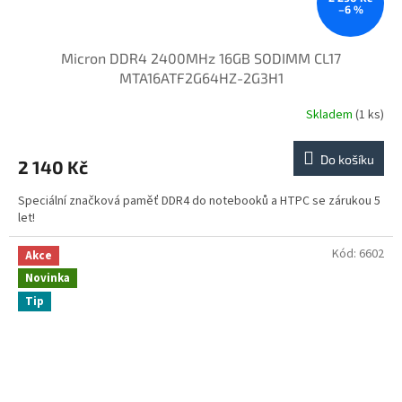
–6 %
Micron DDR4 2400MHz 16GB SODIMM CL17
MTA16ATF2G64HZ-2G3H1
Skladem
(1 ks)
Do košíku
2 140 Kč
Speciální značková paměť DDR4 do notebooků a HTPC se zárukou 5
let!
Kód:
6602
Akce
Novinka
Tip