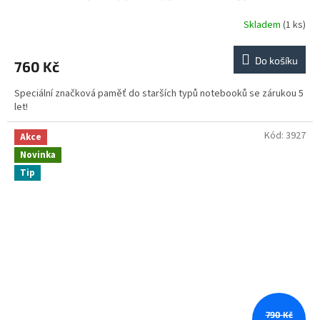
Skladem
(1 ks)
Do košíku
760 Kč
Speciální značková paměť do starších typů notebooků se zárukou 5
let!
Kód:
3927
Akce
Novinka
Tip
790 Kč