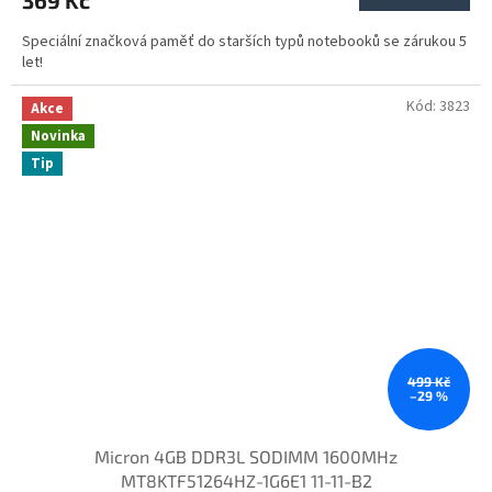
Speciální značková paměť do starších typů notebooků se zárukou 5
let!
Kód:
3823
Akce
Novinka
Tip
499 Kč
–29 %
Micron 4GB DDR3L SODIMM 1600MHz
MT8KTF51264HZ-1G6E1 11-11-B2