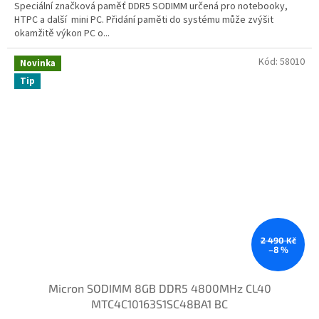
Speciální značková paměť DDR5 SODIMM určená pro notebooky,
HTPC a další mini PC. Přidání paměti do systému může zvýšit
okamžitě výkon PC o...
Kód:
58010
Novinka
Tip
2 490 Kč
–8 %
Micron SODIMM 8GB DDR5 4800MHz CL40
MTC4C10163S1SC48BA1 BC