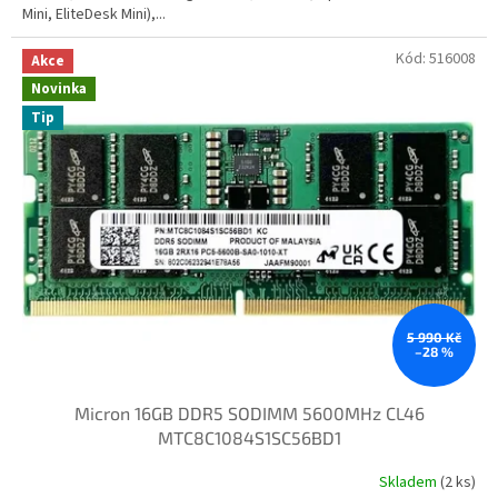
Mini, EliteDesk Mini),...
Kód:
516008
Akce
Novinka
Tip
5 990 Kč
–28 %
Micron 16GB DDR5 SODIMM 5600MHz CL46
MTC8C1084S1SC56BD1
Skladem
(2 ks)