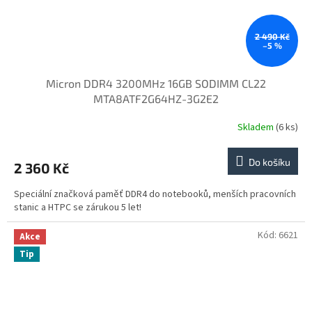
2 490 Kč
–5 %
Micron DDR4 3200MHz 16GB SODIMM CL22
MTA8ATF2G64HZ-3G2E2
Skladem
(6 ks)
Do košíku
2 360 Kč
Speciální značková paměť DDR4 do notebooků, menších pracovních
stanic a HTPC se zárukou 5 let!
Kód:
6621
Akce
Tip