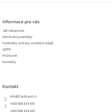
Z
á
p
a
Informace pro vás
t
Jak nakupovat
í
Obchodní podmínky
Podmínky ochrany osobních údajů
GDPR
Poštovné
Kontakty
Kontakt
info
@
CardLand.cz
+420 608 834 435
+420 608 834 435