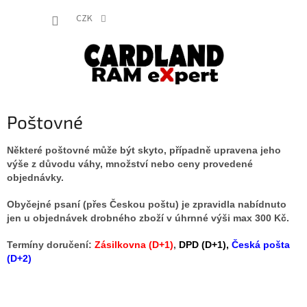
Přejít
NÁKUP
na
CZK
obsah
KOŠÍK
Poštovné
Některé poštovné může být skyto, případně upravena jeho
výše z důvodu váhy, množství nebo ceny provedené
objednávky.
Obyčejné psaní (přes Českou poštu) je zpravidla nabídnuto
jen u objednávek drobného zboží v úhrnné výši max 300 Kč.
Termíny doručení:
Zásilkovna (D+1)
,
DPD (D+1),
Česká pošta
(D+2)