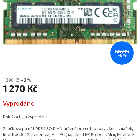
1 390 Kč
–8 %
1 390 Kč
–8 %
1 270 Kč
Měrná
Vyprodáno
cena:
Položka byla vyprodána…
Značková paměť DDR4 SO-DIMM určená pro notebooky všech značek,
Intel NUC 6.-12. generace, Mini PC (například HP ProDesk Mini, EliteDesk