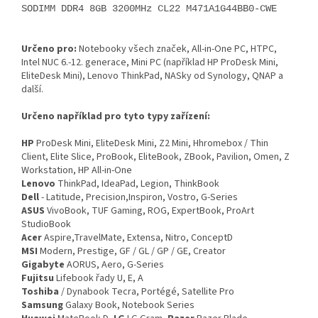
SODIMM DDR4 8GB 3200MHz CL22 M471A1G44BB0-CWE
Určeno pro:
Notebooky všech značek, All-in-One PC, HTPC,
Intel NUC 6.-12. generace, Mini PC (například HP ProDesk Mini,
EliteDesk Mini), Lenovo ThinkPad, NASky od Synology, QNAP a
další.
Určeno například pro tyto typy zařízení:
HP
ProDesk Mini, EliteDesk Mini, Z2 Mini, Hhromebox / Thin
Client, Elite Slice, ProBook, EliteBook, ZBook, Pavilion, Omen, Z
Workstation, HP All-in-One
Lenovo
ThinkPad, IdeaPad, Legion, ThinkBook
Dell
- Latitude, Precision,Inspiron, Vostro, G-Series
ASUS
VivoBook, TUF Gaming, ROG, ExpertBook, ProArt
StudioBook
Acer
Aspire,TravelMate, Extensa, Nitro, ConceptD
MSI
Modern, Prestige, GF / GL / GP / GE, Creator
Gigabyte
AORUS, Aero, G-Series
Fujitsu
Lifebook řady U, E, A
Toshiba
/ Dynabook Tecra, Portégé, Satellite Pro
Samsung
Galaxy Book, Notebook Series