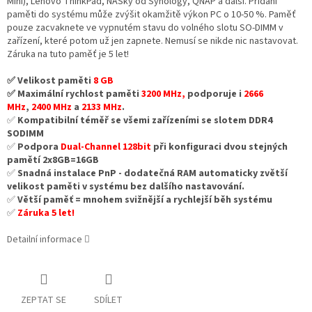
Mini), Lenovo ThinkPad, NASky od Synology, QNAP a další. Přidání
paměti do systému může zvýšit okamžitě výkon PC o 10-50 %. Paměť
pouze zacvaknete ve vypnutém stavu do volného slotu SO-DIMM v
zařízení, které potom už jen zapnete. Nemusí se nikde nic nastavovat.
Záruka na tuto paměť je 5 let!
✅ Velikost paměti
8 GB
✅ Maximální rychlost paměti
3200 MHz,
podporuje i
2666
MHz
,
2400 MHz
a
2133 MHz
.
✅
Kompatibilní téměř se všemi zařízeními se slotem DDR4
SODIMM
✅
Podpora
Dual-Channel 128bit
při konfiguraci dvou stejných
pamětí 2x8GB=16GB
✅
Snadná instalace PnP - dodatečná RAM automaticky zvětší
velikost paměti v systému bez dalšího nastavování.
✅
Větší paměť = mnohem svižnější a rychlejší běh systému
✅
Záruka 5 let!
Detailní informace
ZEPTAT SE
SDÍLET