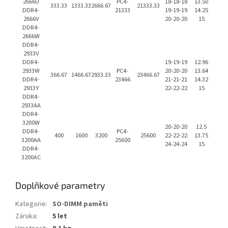
2666U
PC4-
18-18-18
13.50
333.33
1333.33
2666.67
21333.33
DDR4-
21333
19-19-19
14.25
2666V
20-20-20
15
DDR4-
2666W
DDR4-
2933V
DDR4-
19-19-19
12.96
2933W
PC4-
20-20-20
13.64
366.67
1466.67
2933.33
23466.67
DDR4-
23466
21-21-21
14.32
2933Y
22-22-22
15
DDR4-
2933AA
DDR4-
3200W
20-20-20
12.5
DDR4-
PC4-
400
1600
3200
25600
22-22-22
13.75
3200AA
25600
24-24-24
15
DDR4-
3200AC
Doplňkové parametry
Kategorie
:
SO-DIMM paměti
Záruka
:
5 let