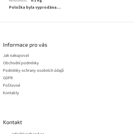
Hmotnost
:
0.1 kg
Položka byla vyprodána…
Z
á
p
a
Informace pro vás
t
Jak nakupovat
í
Obchodní podmínky
Podmínky ochrany osobních údajů
GDPR
Poštovné
Kontakty
Kontakt