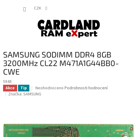
Přejít
NÁKUP
na
CZK
obsah
KOŠÍK
SAMSUNG SODIMM DDR4 8GB
3200MHz CL22 M471A1G44BB0-
CWE
5848
Průměrné
Neohodnoceno
Podrobnosti hodnocení
Akce
Tip
hodnocení
Značka:
SAMSUNG
produktu
je
0,0
z
5
hvězdiček.