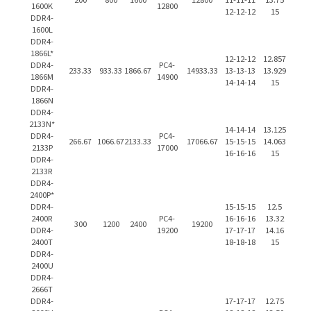
200
800
1600
12800
11-11-11
13.75
1600K
12800
12-12-12
15
DDR4-
1600L
DDR4-
1866L*
12-12-12
12.857
DDR4-
PC4-
233.33
933.33
1866.67
14933.33
13-13-13
13.929
1866M
14900
14-14-14
15
DDR4-
1866N
DDR4-
2133N*
14-14-14
13.125
DDR4-
PC4-
266.67
1066.67
2133.33
17066.67
15-15-15
14.063
2133P
17000
16-16-16
15
DDR4-
2133R
DDR4-
2400P*
DDR4-
15-15-15
12.5
2400R
PC4-
16-16-16
13.32
300
1200
2400
19200
DDR4-
19200
17-17-17
14.16
2400T
18-18-18
15
DDR4-
2400U
DDR4-
2666T
DDR4-
17-17-17
12.75