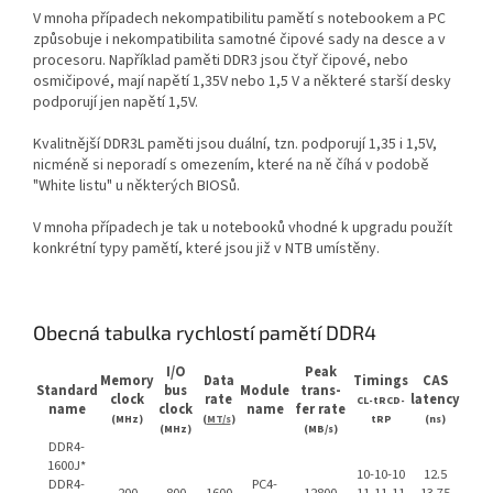
V mnoha případech nekompatibilitu pamětí s notebookem a PC
způsobuje i nekompatibilita samotné čipové sady na desce a v
procesoru. Například paměti DDR3 jsou čtyř čipové, nebo
osmičipové, mají napětí 1,35V nebo 1,5 V a některé starší desky
podporují jen napětí 1,5V.
Kvalitnější DDR3L paměti jsou duální, tzn. podporují 1,35 i 1,5V,
nicméně si neporadí s omezením, které na ně číhá v podobě
"White listu" u některých BIOSů.
V mnoha případech je tak u notebooků vhodné k upgradu použít
konkrétní typy pamětí, které jsou již v NTB umístěny.
Obecná tabulka rychlostí pamětí DDR4
I/O
Peak
Memory
Data
Timings
CAS
Standard
bus
Module
trans-
clock
rate
latency
CL-tRCD-
name
clock
name
fer rate
(MHz)
(
MT/s
)
tRP
(ns)
(MHz)
(MB/s)
DDR4-
1600J*
10-10-10
12.5
DDR4-
PC4-