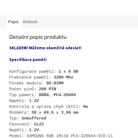
Popis
Diskuze
Detailní popis produktu
SKLADEM! Můžeme okamžitě odeslat!
Specifikace paměti
Konfigurace paměti:
1 x 8 GB
Frekvence paměti:
3200 Mhz
Formát modulu:
SO-DIMM
Počet pinů:
260 PIN
Typ pameti:
DDR4, PC4-25600
Napětí:
1.2V
Kontrola a oprava chyb (ECC):
Ne
Rozměry:
30 x 69,6 x 3,98 mm
Typ:
Unbuffered
Časovaní:
CL22
Napětí:
1.2V
Model: SAMSUNG 8GB 1Rx16 PC4-3200AA-SC0-11