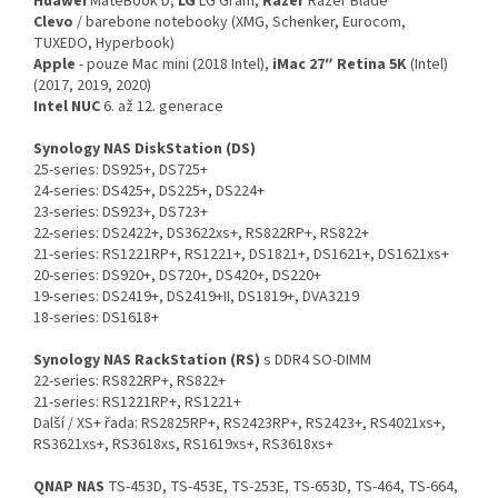
Huawei
MateBook D,
LG
LG Gram,
Razer
Razer Blade
Clevo
/ barebone notebooky (XMG, Schenker, Eurocom,
TUXEDO, Hyperbook)
Apple
- pouze Mac mini (2018 Intel),
iMac 27″ Retina 5K
(Intel)
(2017, 2019, 2020)
Intel NUC
6. až 12. generace
Synology NAS DiskStation (DS)
25‑series: DS925+, DS725+
24‑series: DS425+, DS225+, DS224+
23‑series: DS923+, DS723+
22‑series: DS2422+, DS3622xs+, RS822RP+, RS822+
21‑series: RS1221RP+, RS1221+, DS1821+, DS1621+, DS1621xs+
20‑series: DS920+, DS720+, DS420+, DS220+
19‑series: DS2419+, DS2419+II, DS1819+, DVA3219
18‑series: DS1618+
Synology NAS RackStation (RS)
s DDR4 SO‑DIMM
22‑series: RS822RP+, RS822+
21‑series: RS1221RP+, RS1221+
Další / XS+ řada: RS2825RP+, RS2423RP+, RS2423+, RS4021xs+,
RS3621xs+, RS3618xs, RS1619xs+, RS3618xs+
QNAP
NAS
TS‑453D, TS‑453E, TS‑253E, TS‑653D, TS‑464, TS‑664,