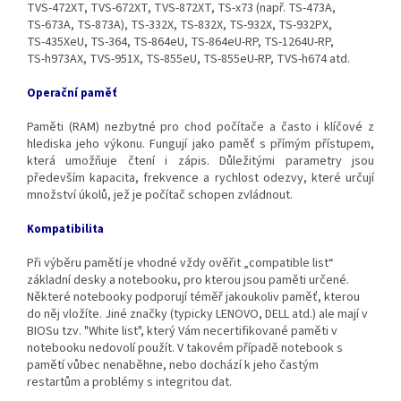
TVS‑472XT, TVS‑672XT, TVS‑872XT, TS‑x73 (např. TS‑473A,
TS‑673A, TS‑873A), TS‑332X, TS‑832X, TS‑932X, TS‑932PX,
TS‑435XeU, TS‑364, TS‑864eU, TS‑864eU‑RP, TS‑1264U‑RP,
TS‑h973AX, TVS‑951X, TS‑855eU, TS‑855eU‑RP, TVS‑h674 atd.
Operační paměť
Paměti (RAM) nezbytné pro chod počítače a často i klíčové z
hlediska jeho výkonu. Fungují jako paměť s přímým přístupem,
která umožňuje čtení i zápis. Důležitými parametry jsou
především kapacita, frekvence a rychlost odezvy, které určují
množství úkolů, jež je počítač schopen zvládnout.
Kompatibilita
Při výběru pamětí je vhodné vždy ověřit „compatible list“
základní desky a notebooku, pro kterou jsou paměti určené.
Některé notebooky podporují téměř jakoukoliv paměť, kterou
do něj vložíte. Jiné značky (typicky LENOVO, DELL atd.) ale mají v
BIOSu tzv. "White list", který Vám necertifikované paměti v
notebooku nedovolí použít. V takovém případě notebook s
pamětí vůbec nenaběhne, nebo dochází k jeho častým
restartům a problémy s integritou dat.