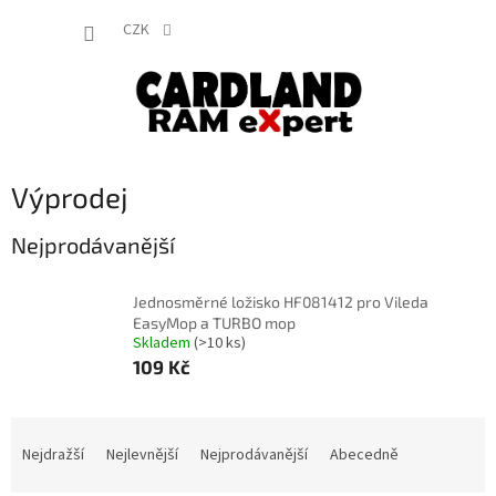
Přejít
NÁKUP
na
CZK
obsah
KOŠÍK
Výprodej
Nejprodávanější
Jednosměrné ložisko HF081412 pro Vileda
EasyMop a TURBO mop
Skladem
(>10 ks)
109 Kč
Ř
a
Nejdražší
Nejlevnější
Nejprodávanější
Abecedně
z