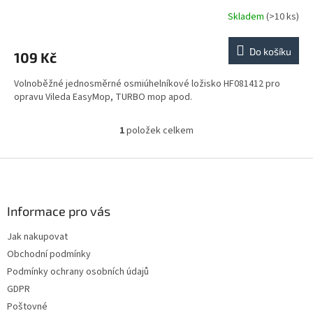
Skladem
(>10 ks)
Do košíku
109 Kč
Volnoběžné jednosměrné osmiúhelníkové ložisko HF081412 pro
opravu Vileda EasyMop, TURBO mop apod.
1
položek celkem
O
v
l
Z
á
á
d
p
a
a
Informace pro vás
c
t
í
Jak nakupovat
í
p
Obchodní podmínky
r
v
Podmínky ochrany osobních údajů
k
GDPR
y
Poštovné
v