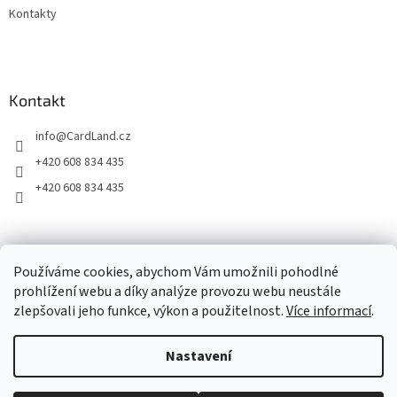
ý
Kontakty
p
i
s
u
Kontakt
info
@
CardLand.cz
+420 608 834 435
+420 608 834 435
2011 - 2026 © www.CardLand.cz
Používáme cookies, abychom Vám umožnili pohodlné
prohlížení webu a díky analýze provozu webu neustále
zlepšovali jeho funkce, výkon a použitelnost.
Více informací
.
Vytvořil Shoptet
Nastavení