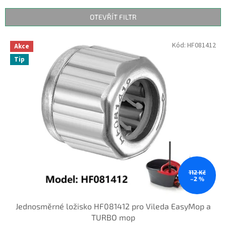
e
n
OTEVŘÍT FILTR
í
p
V
Kód:
HF081412
r
Akce
ý
o
Tip
p
d
i
u
s
k
p
t
r
ů
o
d
u
k
t
ů
112 Kč
–2 %
Jednosměrné ložisko HF081412 pro Vileda EasyMop a
TURBO mop