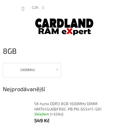
Přejít
NÁKUP
na
CZK
obsah
KOŠÍK
8GB
1600MHz
Nejprodávanější
SK hynix DDR3 8GB 1600MHz DIMM
HMT41GU6BFR8C-PB PN: 655411-581
Skladem
(>10 ks)
549 Kč