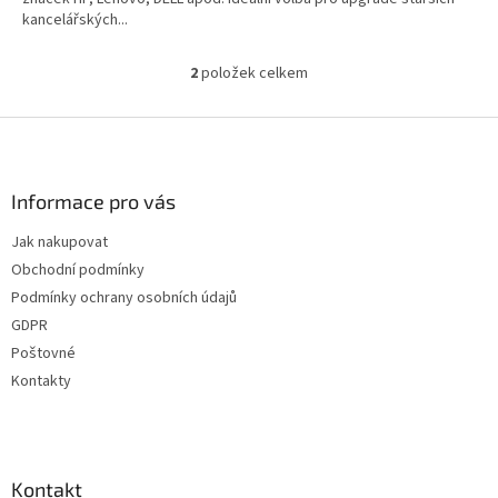
kancelářských...
2
položek celkem
O
v
l
Z
á
á
d
p
a
a
Informace pro vás
c
t
í
Jak nakupovat
í
p
Obchodní podmínky
r
v
Podmínky ochrany osobních údajů
k
GDPR
y
Poštovné
v
ý
Kontakty
p
i
s
u
Kontakt