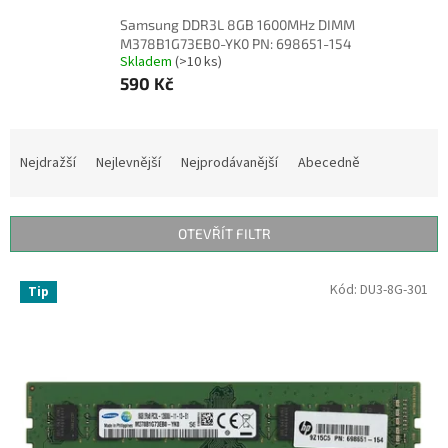
Samsung DDR3L 8GB 1600MHz DIMM
M378B1G73EB0-YK0 PN: 698651-154
Skladem
(>10 ks)
590 Kč
Ř
a
Nejdražší
Nejlevnější
Nejprodávanější
Abecedně
z
e
n
OTEVŘÍT FILTR
í
p
V
Kód:
DU3-8G-301
r
Tip
ý
o
p
d
i
u
s
k
p
t
r
ů
o