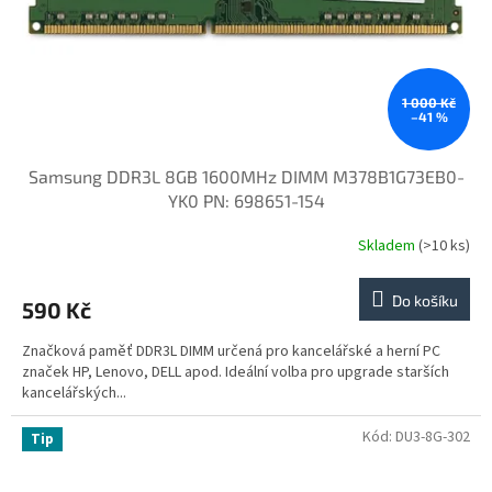
d
u
k
t
ů
1 000 Kč
–41 %
Samsung DDR3L 8GB 1600MHz DIMM M378B1G73EB0-
YK0 PN: 698651-154
Skladem
(>10 ks)
Do košíku
590 Kč
Značková paměť DDR3L DIMM určená pro kancelářské a herní PC
značek HP, Lenovo, DELL apod. Ideální volba pro upgrade starších
kancelářských...
Kód:
DU3-8G-302
Tip