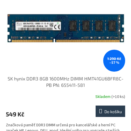
1 290 Kč
–57 %
SK hynix DDR3 8GB 1600MHz DIMM HMT41GU6BFR8C-
PB PN: 655411-581
Skladem
(>10 ks)
Do košíku
549 Kč
Značková paměť DDR3 DIMM určená pro kancelářské a herní PC
značek HP, Lenovo, DELL apod. Ideální volba pro upgrade starších