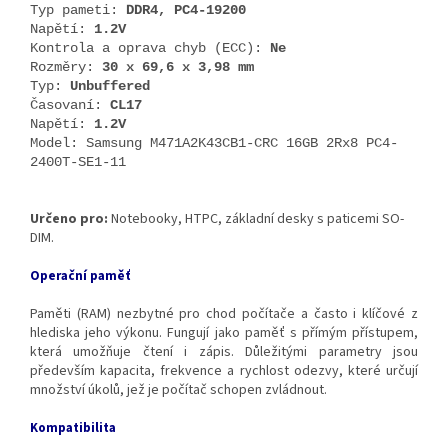
Typ pameti:
DDR4, PC4-19200
Napětí:
1.2V
Kontrola a oprava chyb (ECC):
Ne
Rozměry:
30 x 69,6 x 3,98 mm
Typ:
Unbuffered
Časovaní:
CL17
Napětí:
1.2V
Model: Samsung M471A2K43CB1-CRC 16GB 2Rx8 PC4-
2400T-SE1-11
Určeno pro:
Notebooky, HTPC, základní desky s paticemi SO-
DIM.
Operační paměť
Paměti (RAM) nezbytné pro chod počítače a často i klíčové z
hlediska jeho výkonu. Fungují jako paměť s přímým přístupem,
která umožňuje čtení i zápis. Důležitými parametry jsou
především kapacita, frekvence a rychlost odezvy, které určují
množství úkolů, jež je počítač schopen zvládnout.
Kompatibilita