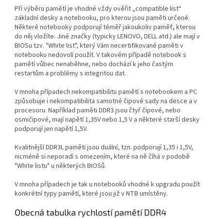
Při výběru pamětí je vhodné vždy ověřit „compatible list“
základní desky a notebooku, pro kterou jsou paměti určené.
Některé notebooky podporují téměř jakoukoliv paměť, kterou
do něj vložíte. Jiné značky (typicky LENOVO, DELL atd.) ale mají v
BIOSu tzv. "White list", který Vám necertifikované paměti v
notebooku nedovolí použít. V takovém případě notebook s
pamětí vůbec nenaběhne, nebo dochází k jeho častým
restartům a problémy s integritou dat.
V mnoha případech nekompatibilitu pamětí s notebookem a PC
způsobuje i nekompatibilita samotné čipové sady na desce a v
procesoru. Například paměti DDR3 jsou čtyř čipové, nebo
osmičipové, mají napětí 1,35V nebo 1,5 V a některé starší desky
podporují jen napětí 1,5V.
Kvalitnější DDR3L paměti jsou duální, tzn. podporují 1,35 i 1,5V,
nicméně si neporadí s omezením, které na ně číhá v podobě
"White listu" u některých BIOSů.
V mnoha případech je tak u notebooků vhodné k upgradu použít
konkrétní typy pamětí, které jsou již v NTB umístěny.
Obecná tabulka rychlostí pamětí DDR4