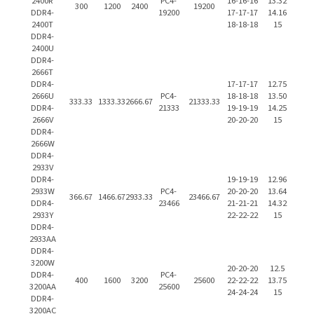
2400R
PC4-
16-16-16
13.32
300
1200
2400
19200
DDR4-
19200
17-17-17
14.16
2400T
18-18-18
15
DDR4-
2400U
DDR4-
2666T
DDR4-
17-17-17
12.75
2666U
PC4-
18-18-18
13.50
333.33
1333.33
2666.67
21333.33
DDR4-
21333
19-19-19
14.25
2666V
20-20-20
15
DDR4-
2666W
DDR4-
2933V
DDR4-
19-19-19
12.96
2933W
PC4-
20-20-20
13.64
366.67
1466.67
2933.33
23466.67
DDR4-
23466
21-21-21
14.32
2933Y
22-22-22
15
DDR4-
2933AA
DDR4-
3200W
20-20-20
12.5
DDR4-
PC4-
400
1600
3200
25600
22-22-22
13.75
3200AA
25600
24-24-24
15
DDR4-
3200AC