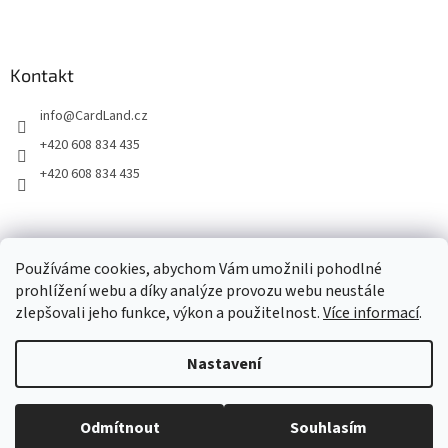
Kontakt
info
@
CardLand.cz
+420 608 834 435
+420 608 834 435
2011 - 2026 © www.CardLand.cz
Používáme cookies, abychom Vám umožnili pohodlné
prohlížení webu a díky analýze provozu webu neustále
zlepšovali jeho funkce, výkon a použitelnost.
Více informací
.
Vytvořil Shoptet
Nastavení
Copyright 2026
CardLand.cz
. Všechna práva vyhrazena.
Upravit
Odmítnout
Souhlasím
nastavení cookies