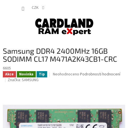
Přejít
NÁKUP
na
CZK
obsah
KOŠÍK
Samsung DDR4 2400MHz 16GB
SODIMM CL17 M471A2K43CB1-CRC
6605
Průměrné
Neohodnoceno
Podrobnosti hodnocení
Akce
Novinka
Tip
hodnocení
Značka:
SAMSUNG
produktu
je
0,0
z
5
hvězdiček.