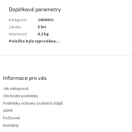
Doplňkové parametry
Kategorie
:
2400MHz
Záruka
:
5 let
Hmotnost
:
0.2 kg
Položka byla vyprodána…
Z
á
p
a
Informace pro vás
t
Jak nakupovat
í
Obchodní podmínky
Podmínky ochrany osobních údajů
GDPR
Poštovné
Kontakty