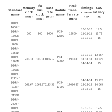
I/O
Peak
Memory
Data
Timings
CAS
Standard
bus
Module
trans-
clock
rate
latency
CL-tRCD-
name
clock
name
fer rate
(MHz)
(
MT/s
)
tRP
(ns)
(MHz)
(MB/s)
DDR4-
1600J*
10-10-10
12.5
DDR4-
PC4-
200
800
1600
12800
11-11-11
13.75
1600K
12800
12-12-12
15
DDR4-
1600L
DDR4-
1866L*
12-12-12
12.857
DDR4-
PC4-
233.33
933.33
1866.67
14933.33
13-13-13
13.929
1866M
14900
14-14-14
15
DDR4-
1866N
DDR4-
2133N*
14-14-14
13.125
DDR4-
PC4-
266.67
1066.67
2133.33
17066.67
15-15-15
14.063
2133P
17000
16-16-16
15
DDR4-
2133R
DDR4-
2400P*
DDR4-
15-15-15
12.5