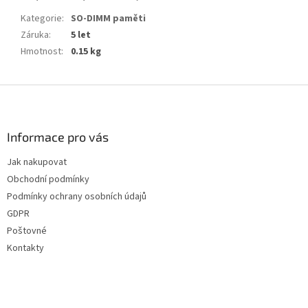
Kategorie
:
SO-DIMM paměti
Záruka
:
5 let
Hmotnost
:
0.15 kg
Z
á
p
a
Informace pro vás
t
Jak nakupovat
í
Obchodní podmínky
Podmínky ochrany osobních údajů
GDPR
Poštovné
Kontakty