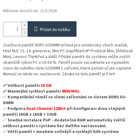
Můžeme doručit do:
11.8.2026
Přidat do košíku
Značková paměť DDR5 SODIMM určená pro notebooky všech značek,
Intel NUC 13.-14. generace, Mini PC (například HP ProDesk Mini, EliteDesk
Mini), Lenovo ThinkPad a další. Přidání paměti do systému může zvýšit
okamžitě výkon PC o 10-50 %. Paměť pouze zacvaknete ve vypnutém
stavu do volného slotu SODIMM v zařízení, které potom už jen zapnete.
Nemusí se nikde nic nastavovat. Záruka na tuto paměť je 5 let!
✅ Velikost paměti
16 GB
✅ Maximální rychlost paměti
4800 MHz
.
✅
Kompatibilní téměř se všemi zařízeními se slotem DDR5 SO-
DIMM
✅
Podpora
Dual-Channel 128bit
při konfiguraci dvou stejných
pamětí 16GB x 16GB = 32GB
✅
Snadná instalace PnP - dodatečná RAM automaticky zvětší
velikost paměti v systému bez dalšího nastavování.
✅
Větší paměť = mnohem svižnější a rychlejší běh systému