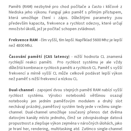
Paměti (RAM) nezbytné pro chod počítače a často i klíčové z
hlediska jeho výkonu. Fungují jako paměť s přímým přístupem,
která umožňuje čtení i zápis. Důležitými parametry jsou
především kapacita, frekvence a rychlost odezvy, které určují
množství úkolů, jež je počítač schopen zvládnout.
Frekvence RAM
- čím vyšší, tím lepší. Například 5600 Mhz je lepší
než 4800 Mhz.
Časování pamětí (CAS latency
) - nižší hodnota CL znamená
rychlejší reakci paměti. Pro rychlost systému je ale vždy
důležitá kombinace rychlosti paměti a rychlosti CL. Paměť s vyšší
frekvencí a mírně vyšší CL může celkově podávat lepší výkon
než paměť s nižší frekvencí a nízkou CL.
Dual-channel
- zapojení dvou stejných pamětí RAM nabízí vyšší
rychlost systému. Výrobci notebooků většinou osazují
notebooky jen jedním paměťovým modulem a druhý slot
nechávají prázdný, paměťový systém tedy jede v režimu single-
channel. Dual-channel umožňuje současný přenos dat dvěma
datovými kanály místo jednoho, čímž se zdvojnásobuje datová
propustnost a zlepšuje výkon zejména v náročných úlohách, jako
je hraní her, rendering, multitasking atd. Zatímco single-channel