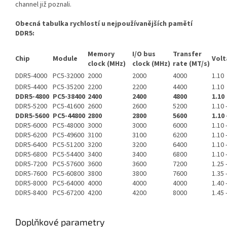
channel již poznali.
Obecná tabulka rychlostí u nejpoužívanějších pamětí
DDR5:
Memory
I/O bus
Transfer
Chip
Module
Volt
clock (MHz)
clock (MHz)
rate (MT/s)
DDR5-4000
PC5-32000
2000
2000
4000
1.10
DDR5-4400
PC5-35200
2200
2200
4400
1.10
DDR5-4800
PC5-38400
2400
2400
4800
1.10
DDR5-5200
PC5-41600
2600
2600
5200
1.10 
DDR5-5600
PC5-44800
2800
2800
5600
1.10 
DDR5-6000
PC5-48000
3000
3000
6000
1.10 
DDR5-6200
PC5-49600
3100
3100
6200
1.10 
DDR5-6400
PC5-51200
3200
3200
6400
1.10 
DDR5-6800
PC5-54400
3400
3400
6800
1.10 
DDR5-7200
PC5-57600
3600
3600
7200
1.25 
DDR5-7600
PC5-60800
3800
3800
7600
1.35 
DDR5-8000
PC5-64000
4000
4000
4000
1.40 
DDR5-8400
PC5-67200
4200
4200
8000
1.45 
Doplňkové parametry