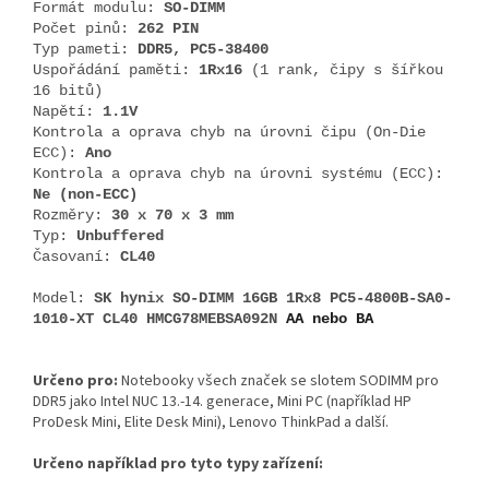
Formát modulu:
SO-DIMM
Počet pinů:
262 PIN
Typ pameti:
DDR5, PC5-38400
Uspořádání paměti:
1Rx16
(1 rank, čipy s šířkou
16 bitů)
Napětí:
1.1V
Kontrola a oprava chyb na úrovni čipu (On-Die
ECC):
Ano
Kontrola a oprava chyb na úrovni systému (ECC):
Ne (non-ECC)
Rozměry:
30 x 70 x 3 mm
Typ:
Unbuffered
Časovaní:
CL40
Model:
SK hynix SO-DIMM 16GB 1Rx8 PC5-4800B-SA0-
1010-XT CL40 HMCG78MEBSA092N
AA nebo BA
Určeno pro:
Notebooky všech značek se slotem SODIMM pro
DDR5 jako Intel NUC 13.-14. generace, Mini PC (například HP
ProDesk Mini, Elite Desk Mini), Lenovo ThinkPad a další.
Určeno například pro tyto typy zařízení: