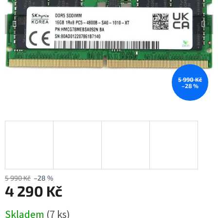
5 990 Kč
–28 %
5 990 Kč
–28 %
4 290 Kč
Měrná
Skladem
(7 ks)
cena: