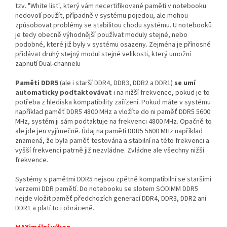
tzv. "White list", který vám necertifikované paměti v notebooku
nedovolí použít, případně v systému pojedou, ale mohou
způsobovat problémy se stabilitou chodu systému. U notebooků
je tedy obecně výhodnější používat moduly stejné, nebo
podobné, které již byly v systému osazeny. Zejména je přínosné
přidávat druhý stejný modul stejné velikosti, který umožní
zapnutí Dual-channelu
Paměti DDR5
(ale i starší DDR4, DDR3, DDR2 a DDR1)
se umí
automaticky podtaktovávat
i na nižší frekvence, pokud je to
potřeba z hlediska kompatibility zařízení. Pokud máte v systému
například paměť DDR5 4800 MHz a vložíte do ni paměť DDR5 5600
MHz, systém ji sám podtaktuje na frekvenci 4800 MHz. Opačně to
ale jde jen vyjímečně. Údaj na paměti DDR5 5600 MHz například
znamená, že byla paměť testována a stabilní na této frekvenci a
vyšší frekvenci patrně již nezvládne. Zvládne ale všechny nižší
frekvence.
Systémy s pamětmi DDR5 nejsou zpětně kompatibilní se staršími
verzemi DDR pamětí. Do notebooku se slotem SODIMM DDR5
nejde vložit paměť předchozích generací DDR4, DDR3, DDR2 ani
DDR1 a platí to i obráceně.