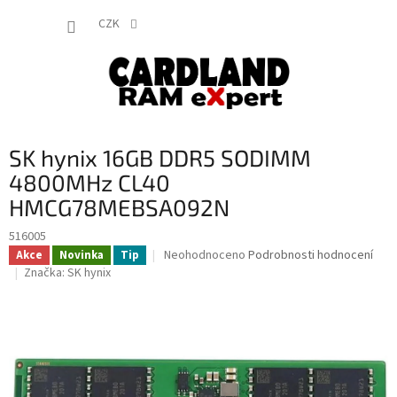
Přejít
NÁKUP
na
CZK
obsah
KOŠÍK
SK hynix 16GB DDR5 SODIMM
4800MHz CL40
HMCG78MEBSA092N
516005
Průměrné
Neohodnoceno
Podrobnosti hodnocení
Akce
Novinka
Tip
hodnocení
Značka:
SK hynix
produktu
je
0,0
z
5
hvězdiček.