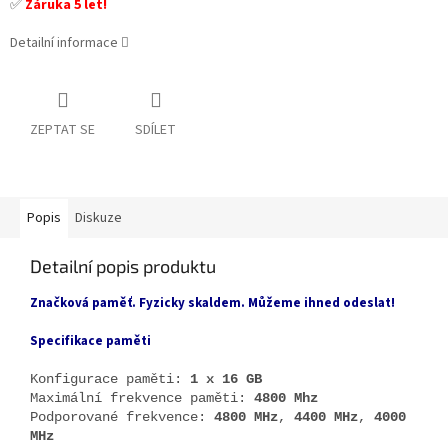
✅
Záruka 5 let!
Detailní informace
ZEPTAT SE
SDÍLET
Popis
Diskuze
Detailní popis produktu
Značková paměť. Fyzicky skaldem. Můžeme ihned odeslat!
Specifikace paměti
Konfigurace paměti:
1 x 16 GB
Maximální frekvence paměti:
4800 Mhz
Podporované frekvence:
4800 MHz
,
4400 MHz
,
4000
MHz