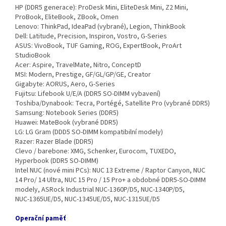
HP (DDR5 generace): ProDesk Mini, EliteDesk Mini, Z2 Mini,
ProBook, EliteBook, ZBook, Omen
Lenovo: ThinkPad, IdeaPad (vybrané), Legion, ThinkBook
Dell: Latitude, Precision, Inspiron, Vostro, G‑Series
ASUS: VivoBook, TUF Gaming, ROG, ExpertBook, ProArt
StudioBook
Acer: Aspire, TravelMate, Nitro, ConceptD
MSI: Modern, Prestige, GF/GL/GP/GE, Creator
Gigabyte: AORUS, Aero, G‑Series
Fujitsu: Lifebook U/E/A (DDR5 SO‑DIMM vybavení)
Toshiba/Dynabook: Tecra, Portégé, Satellite Pro (vybrané DDR5)
Samsung: Notebook Series (DDR5)
Huawei: MateBook (vybrané DDR5)
LG: LG Gram (DDD5 SO‑DIMM kompatibilní modely)
Razer: Razer Blade (DDR5)
Clevo / barebone: XMG, Schenker, Eurocom, TUXEDO,
Hyperbook (DDR5 SO‑DIMM)
Intel NUC (nové mini PCs): NUC 13 Extreme / Raptor Canyon, NUC
14 Pro/ 14 Ultra, NUC 15 Pro / 15 Pro+ a obdobné DDR5‑SO‑DIMM
modely, ASRock Industrial NUC‑1360P/D5, NUC‑1340P/D5,
NUC‑1365UE/D5, NUC‑1345UE/D5, NUC‑1315UE/D5
Operační paměť