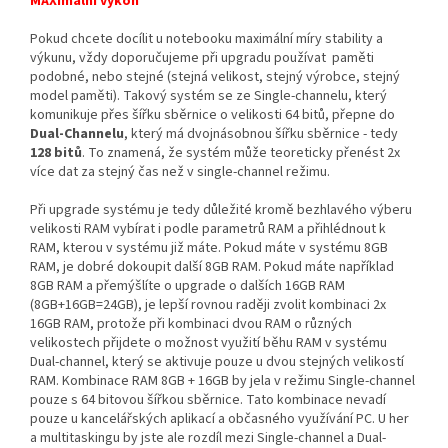
MAXimální výkon
Pokud chcete docílit u notebooku maximální míry stability a
výkunu, vždy doporučujeme při upgradu používat paměti
podobné, nebo stejné (stejná velikost, stejný výrobce, stejný
model paměti). Takový systém se ze Single-channelu, který
komunikuje přes šířku sběrnice o velikosti 64 bitů, přepne do
Dual-Channelu
, který má dvojnásobnou šířku sběrnice - tedy
128 bitů
. To znamená, že systém může teoreticky přenést 2x
více dat za stejný čas než v single-channel režimu.
Při upgrade systému je tedy důležité kromě bezhlavého výberu
velikosti RAM vybírat i podle parametrů RAM a přihlédnout k
RAM, kterou v systému již máte. Pokud máte v systému 8GB
RAM, je dobré dokoupit další 8GB RAM. Pokud máte například
8GB RAM a přemýšlíte o upgrade o dalších 16GB RAM
(8GB+16GB=24GB), je lepší rovnou raději zvolit kombinaci 2x
16GB RAM, protože při kombinaci dvou RAM o různých
velikostech přijdete o možnost využití běhu RAM v systému
Dual-channel, který se aktivuje pouze u dvou stejných velikostí
RAM. Kombinace RAM 8GB + 16GB by jela v režimu Single-channel
pouze s 64 bitovou šířkou sběrnice. Tato kombinace nevadí
pouze u kancelářských aplikací a občasného využívání PC. U her
a multitaskingu by jste ale rozdíl mezi Single-channel a Dual-