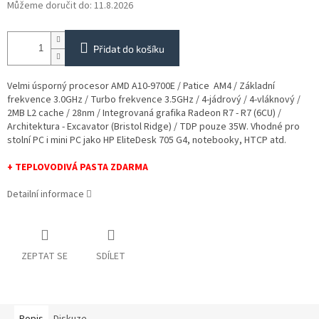
Můžeme doručit do:
11.8.2026
Přidat do košíku
Velmi úsporný procesor AMD A10-9700E / Patice AM4 / Základní
frekvence 3.0GHz / Turbo frekvence 3.5GHz / 4-jádrový / 4-vláknový /
2MB L2 cache / 28nm / Integrovaná grafika Radeon R7 - R7 (6CU) /
Architektura - Excavator (Bristol Ridge) / TDP pouze 35W. Vhodné pro
stolní PC i mini PC jako HP EliteDesk 705 G4, notebooky, HTCP atd.
+ TEPLOVODIVÁ PASTA ZDARMA
Detailní informace
ZEPTAT SE
SDÍLET