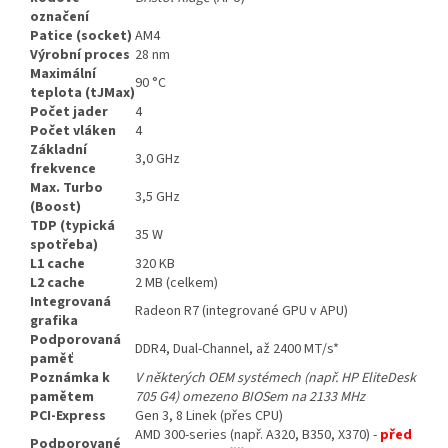
označení
Patice (socket)
AM4
Výrobní proces
28 nm
Maximální
90 °C
teplota (tJMax)
Počet jader
4
Počet vláken
4
Základní
3,0 GHz
frekvence
Max. Turbo
3,5 GHz
(Boost)
TDP (typická
35 W
spotřeba)
L1 cache
320 KB
L2 cache
2 MB (celkem)
Integrovaná
Radeon R7 (integrované GPU v APU)
grafika
Podporovaná
DDR4, Dual-Channel, až 2400 MT/s*
paměť
Poznámka k
V některých OEM systémech (např. HP EliteDesk
pamětem
705 G4) omezeno BIOSem na 2133 MHz
PCI-Express
Gen 3, 8 Linek (přes CPU)
AMD 300-series (např. A320, B350, X370) -
před
Podporované