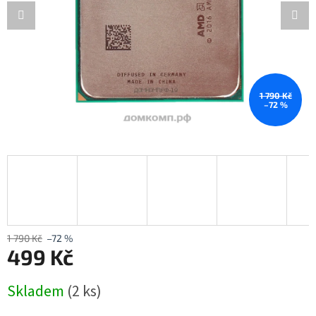
1 790 Kč
–72 %
1 790 Kč
–72 %
499 Kč
Měrná
Skladem
(2 ks)
cena: