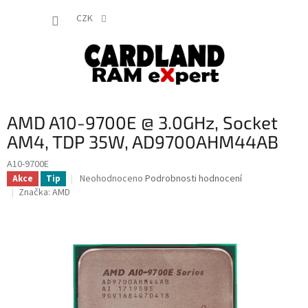
Přejít
NÁKUP
na
CZK
obsah
KOŠÍK
AMD A10-9700E @ 3.0GHz, Socket
AM4, TDP 35W, AD9700AHM44AB
A10-9700E
Průměrné
Neohodnoceno
Podrobnosti hodnocení
Akce
Tip
hodnocení
Značka:
AMD
produktu
je
0,0
z
5
hvězdiček.