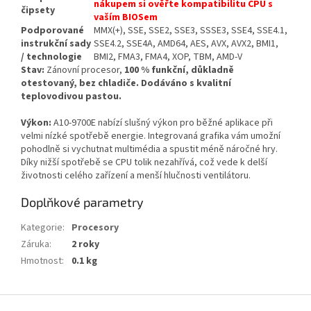
nákupem si ověřte kompatibilitu CPU s
čipsety
vaším BIOSem
Podporované
MMX(+), SSE, SSE2, SSE3, SSSE3, SSE4, SSE4.1,
instrukční sady
SSE4.2, SSE4A, AMD64, AES, AVX, AVX2, BMI1,
/ technologie
BMI2, FMA3, FMA4, XOP, TBM, AMD-V
Stav:
Zánovní procesor,
100 % funkční, důkladně
otestovaný, bez chladiče. Dodáváno s kvalitní
teplovodivou pastou.
Výkon:
A10-9700E nabízí slušný výkon pro běžné aplikace při
velmi nízké spotřebě energie. Integrovaná grafika vám umožní
pohodlně si vychutnat multimédia a spustit méně náročné hry.
Díky nižší spotřebě se CPU tolik nezahřívá, což vede k delší
životnosti celého zařízení a menší hlučnosti ventilátoru.
Doplňkové parametry
Kategorie
:
Procesory
Záruka
:
2 roky
Hmotnost
:
0.1 kg
Z