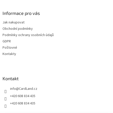
á
p
a
Informace pro vás
t
Jak nakupovat
í
Obchodní podmínky
Podmínky ochrany osobních údajů
GDPR
Poštovné
Kontakty
Kontakt
info
@
CardLand.cz
+420 608 834 435
+420 608 834 435