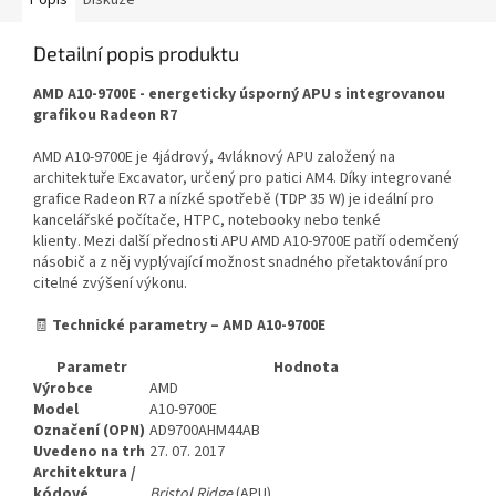
Popis
Diskuze
Detailní popis produktu
AMD A10-9700E - energeticky úsporný APU s integrovanou
grafikou Radeon R7
AMD A10-9700E je 4jádrový, 4vláknový APU založený na
architektuře Excavator, určený pro patici AM4. Díky integrované
grafice Radeon R7 a nízké spotřebě (TDP 35 W) je ideální pro
kancelářské počítače, HTPC, notebooky nebo tenké
klienty.
Mezi další přednosti APU AMD A10-9700E patří odemčený
násobič a z něj vyplývající možnost snadného přetaktování pro
citelné zvýšení výkonu.
🧾
Technické parametry – AMD A10-9700E
Parametr
Hodnota
Výrobce
AMD
Model
A10-9700E
Označení (OPN)
AD9700AHM44AB
Uvedeno na trh
27. 07. 2017
Architektura /
kódové
Bristol Ridge
(APU)