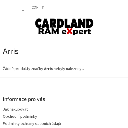
Přejít
NÁKUP
na
CZK
obsah
KOŠÍK
Arris
Žádné produkty značky
Arris
nebyly nalezeny...
Z
á
p
a
Informace pro vás
t
Jak nakupovat
í
Obchodní podmínky
Podmínky ochrany osobních údajů