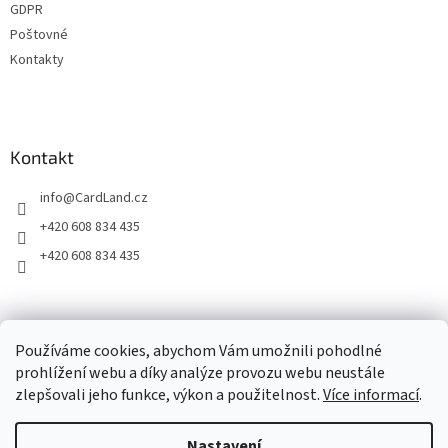
GDPR
Poštovné
Kontakty
Kontakt
info
@
CardLand.cz
+420 608 834 435
+420 608 834 435
2011 - 2026 © www.CardLand.cz
Používáme cookies, abychom Vám umožnili pohodlné
prohlížení webu a díky analýze provozu webu neustále
zlepšovali jeho funkce, výkon a použitelnost.
Více informací
.
Vytvořil Shoptet
Nastavení