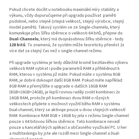
Pokud chcete docílit u notebooku maximální míry stability a
výkunu, vždy doporučujeme při upgradu používat paměti
podobné, nebo stejné (stejná velikost, stejný výrobce, stejný
model paměti). Takový systém se ze Single-channelu, který
komunikuje přes šířku sběrnice o velikosti 64 bitů, přepne do
Dual-Channelu
, který má dvojnásobnou šířku sběrnice - tedy
128 bitů
. To znamená, že systém může teoreticky přenést 2x
více dat za stejný čas než v single-channel režimu.
Při upgrade systému je tedy důležité kromě bezhlavého výberu
velikosti RAM vybírat i podle parametrů RAM a přihlédnout k
RAM, kterou v systému již máte. Pokud máte v systému 8GB
RAM, je dobré dokoupit další 8GB RAM. Pokud máte například
8GB RAM a přemýšlíte o upgrade o dalších 16GB RAM
(8GB+16GB=24GB), je lepší rovnou raději zvolit kombinaci 2x
16GB RAM, protože při kombinaci dvou RAM o různých
velikostech přijdete o možnost využití běhu RAM v systému
Dual-channel, který se aktivuje pouze u dvou stejných velikostí
RAM. Kombinace RAM 8GB + 16GB by jela v režimu Single-channel
pouze s 64 bitovou šířkou sběrnice. Tato kombinace nevadí
pouze u kancelářských aplikací a občasného využívání PC. U her
a multitaskingu by jste ale rozdíl mezi Single-channel a Dual-