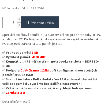
Můžeme doručit do:
12.8.2026
Přidat do košíku
Speciální značková paměť DDR5 SODIMM určená pro notebooky, HTPC
a další mini PC. Přidání paměti do systému může zvýšit okamžitě výkon
PC o 10-50%. Záruka na tuto paměť je 5 let!
✅ Velikost paměti
8 GB
✅ Rychlost paměti
4800 MHz
✅
Kompatibilní téměř se všemi notebooky se slotem DDR5 SO-
DIMM
✅
Podpora
Dual-Channel 128bit
při konfiguraci dvou stejných
pamětí 2x8GB=16GB
✅
Snadná instalace PnP - dodatečná RAM automaticky zvětší
velikost paměti v systému bez dalšího nastavování.
✅
Větší paměť = mnohem svižnější a rychlejší běh systému
✅
Záruka 5 let!
Detailní informace