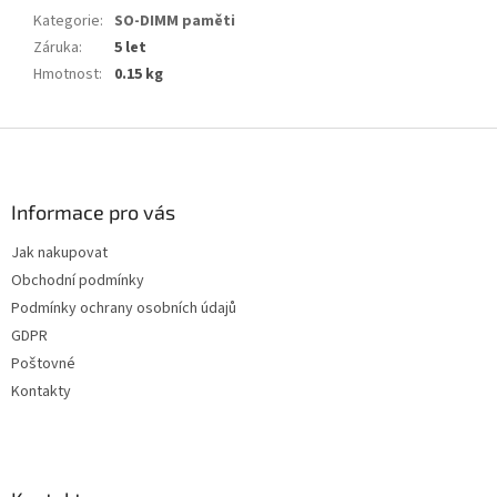
Kategorie
:
SO-DIMM paměti
Záruka
:
5 let
Hmotnost
:
0.15 kg
Z
á
p
a
Informace pro vás
t
Jak nakupovat
í
Obchodní podmínky
Podmínky ochrany osobních údajů
GDPR
Poštovné
Kontakty