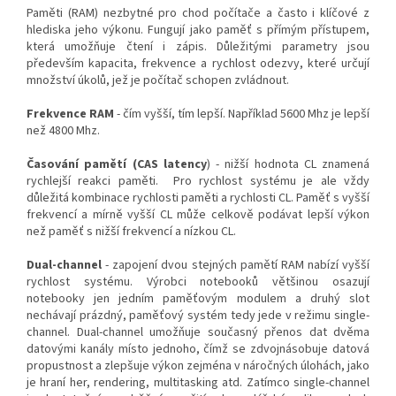
Paměti (RAM) nezbytné pro chod počítače a často i klíčové z
hlediska jeho výkonu. Fungují jako paměť s přímým přístupem,
která umožňuje čtení i zápis. Důležitými parametry jsou
především kapacita, frekvence a rychlost odezvy, které určují
množství úkolů, jež je počítač schopen zvládnout.
Frekvence RAM
- čím vyšší, tím lepší. Například 5600 Mhz je lepší
než 4800 Mhz.
Časování pamětí (CAS latency
) - nižší hodnota CL znamená
rychlejší reakci paměti. Pro rychlost systému je ale vždy
důležitá kombinace rychlosti paměti a rychlosti CL. Paměť s vyšší
frekvencí a mírně vyšší CL může celkově podávat lepší výkon
než paměť s nižší frekvencí a nízkou CL.
Dual-channel
- zapojení dvou stejných pamětí RAM nabízí vyšší
rychlost systému. Výrobci notebooků většinou osazují
notebooky jen jedním paměťovým modulem a druhý slot
nechávají prázdný, paměťový systém tedy jede v režimu single-
channel. Dual-channel umožňuje současný přenos dat dvěma
datovými kanály místo jednoho, čímž se zdvojnásobuje datová
propustnost a zlepšuje výkon zejména v náročných úlohách, jako
je hraní her, rendering, multitasking atd. Zatímco single-channel