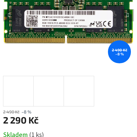
2 490 Kč
–8 %
2 490 Kč
–8 %
2 290 Kč
Měrná
Skladem
(1 ks)
cena: