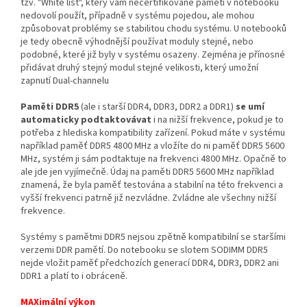
tzv. "White list", který vám necertifikované paměti v notebooku
nedovolí použít, případně v systému pojedou, ale mohou
způsobovat problémy se stabilitou chodu systému. U notebooků
je tedy obecně výhodnější používat moduly stejné, nebo
podobné, které již byly v systému osazeny. Zejména je přínosné
přidávat druhý stejný modul stejné velikosti, který umožní
zapnutí Dual-channelu
Paměti DDR5
(ale i starší DDR4, DDR3, DDR2 a DDR1)
se umí
automaticky podtaktovávat
i na nižší frekvence, pokud je to
potřeba z hlediska kompatibility zařízení. Pokud máte v systému
například paměť DDR5 4800 MHz a vložíte do ni paměť DDR5 5600
MHz, systém ji sám podtaktuje na frekvenci 4800 MHz. Opačně to
ale jde jen vyjímečně. Údaj na paměti DDR5 5600 MHz například
znamená, že byla paměť testována a stabilní na této frekvenci a
vyšší frekvenci patrně již nezvládne. Zvládne ale všechny nižší
frekvence.
Systémy s pamětmi DDR5 nejsou zpětně kompatibilní se staršími
verzemi DDR pamětí. Do notebooku se slotem SODIMM DDR5
nejde vložit paměť předchozích generací DDR4, DDR3, DDR2 ani
DDR1 a platí to i obráceně.
MAXimální výkon