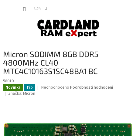
Přejít
NÁKUP
na
CZK
obsah
KOŠÍK
Micron SODIMM 8GB DDR5
4800MHz CL40
MTC4C10163S1SC48BA1 BC
58010
Průměrné
Neohodnoceno
Podrobnosti hodnocení
Novinka
Tip
hodnocení
Značka:
Micron
produktu
je
0,0
z
5
hvězdiček.