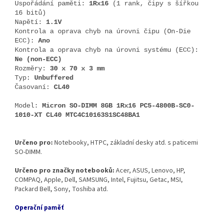
Uspořádání paměti:
1Rx16
(1 rank, čipy s šířkou
16 bitů)
Napětí:
1.1V
Kontrola a oprava chyb na úrovni čipu (On-Die
ECC):
Ano
Kontrola a oprava chyb na úrovni systému (ECC):
Ne (non-ECC)
Rozměry:
30 x 70 x 3 mm
Typ:
Unbuffered
Časovaní:
CL40
Model:
Micron SO-DIMM 8GB 1Rx16 PC5-4800B-SC0-
1010-XT CL40 MTC4C10163S1SC48BA1
Určeno pro:
Notebooky, HTPC, základní desky atd. s paticemi
SO-DIMM.
Určeno pro značky notebooků:
Acer, ASUS, Lenovo, HP,
COMPAQ, Apple, Dell, SAMSUNG, Intel, Fujitsu, Getac, MSI,
Packard Bell, Sony, Toshiba atd.
Operační paměť