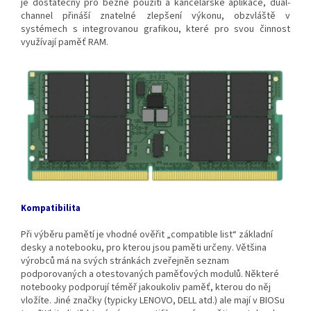
je dostatečný pro běžné použití a kancelářské aplikace, dual-
channel přináší znatelné zlepšení výkonu, obzvláště v
systémech s integrovanou grafikou, které pro svou činnost
využívají paměť RAM.
Kompatibilita
Při výběru pamětí je vhodné ověřit „compatible list“ základní
desky a notebooku, pro kterou jsou paměti určeny. Většina
výrobců má na svých stránkách zveřejněn seznam
podporovaných a otestovaných paměťových modulů. Některé
notebooky podporují téměř jakoukoliv paměť, kterou do něj
vložíte. Jiné značky (typicky LENOVO, DELL atd.) ale mají v BIOSu