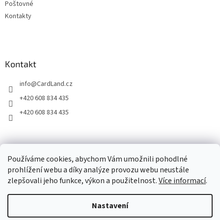
Poštovné
Kontakty
Kontakt
info
@
CardLand.cz
+420 608 834 435
+420 608 834 435
2011 - 2026 © www.CardLand.cz
Používáme cookies, abychom Vám umožnili pohodlné
prohlížení webu a díky analýze provozu webu neustále
zlepšovali jeho funkce, výkon a použitelnost.
Více informací
.
Vytvořil Shoptet
Nastavení