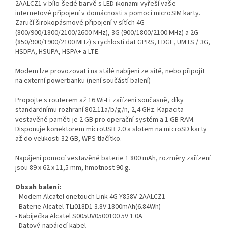
2AALCZ1 v bílo-šedé barvě s LED ikonami vyřeší vaše
internetové připojení v domácnosti s pomocí microSIM karty.
Zaručí širokopásmové připojení v sítích 4G
(800/900/1800/2100/2600 MHz), 3G (900/1800/2100 MHz) a 2G
(850/900/1900/2100 MHz) s rychlostí dat GPRS, EDGE, UMTS / 3G,
HSDPA, HSUPA, HSPA+ a LTE.
Modem lze provozovat i na stálé nabíjení ze sítě, nebo připojit
na externí powerbanku (není součástí balení)
Propojte s routerem až 16 Wi-Fi zařízení současně, díky
standardnímu rozhraní 802.11a/b/g/n, 2,4 GHz. Kapacita
vestavěné paměti je 2 GB pro operační systém a 1 GB RAM.
Disponuje konektorem microUSB 2.0 a slotem na microSD karty
až do velikosti 32 GB, WPS tlačítko.
Napájení pomocí vestavěné baterie 1 800 mAh, rozměry zařízení
jsou 89 x 62 x 11,5 mm, hmotnost 90 g.
Obsah balení:
- Modem Alcatel onetouch Link 4G Y858V-2AALCZ1
- Baterie Alcatel TLi018D1 3.8V 1800mAh(6.84Wh)
- Nabíječka Alcatel S005UV0500100 5V 1.0A
- Datový-napájecí kabel