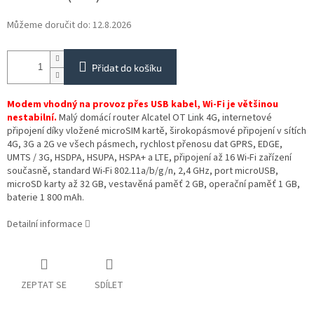
Můžeme doručit do:
12.8.2026
Přidat do košíku
Modem vhodný na provoz přes USB kabel, Wi-Fi je většinou
nestabilní.
Malý domácí router Alcatel OT Link 4G, internetové
připojení díky vložené microSIM kartě, širokopásmové připojení v sítích
4G, 3G a 2G ve všech pásmech, rychlost přenosu dat GPRS, EDGE,
UMTS / 3G, HSDPA, HSUPA, HSPA+ a LTE, připojení až 16 Wi-Fi zařízení
současně, standard Wi-Fi 802.11a/b/g/n, 2,4 GHz, port microUSB,
microSD karty až 32 GB, vestavěná paměť 2 GB, operační paměť 1 GB,
baterie 1 800 mAh.
Detailní informace
ZEPTAT SE
SDÍLET