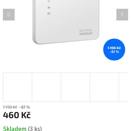
1 190 Kč
–61 %
1 190 Kč
–61 %
460 Kč
Měrná
Skladem
(3 ks)
cena: