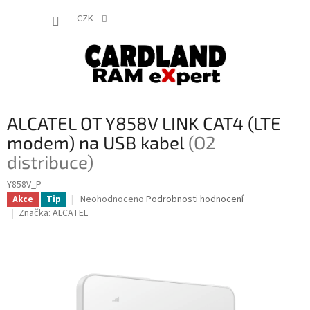
Přejít
NÁKUP
na
CZK
obsah
KOŠÍK
ALCATEL OT Y858V LINK CAT4 (LTE
modem) na USB kabel
(O2
distribuce)
Y858V_P
Průměrné
Neohodnoceno
Podrobnosti hodnocení
Akce
Tip
hodnocení
Značka:
ALCATEL
produktu
je
0,0
z
5
hvězdiček.