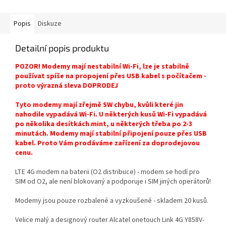
Popis
Diskuze
Detailní popis produktu
POZOR! Modemy mají nestabilní Wi-Fi, lze je stabilně
používat spíše na propojení přes USB kabel s počítačem -
proto výrazná sleva DOPRODEJ
Tyto modemy mají zřejmě SW chybu, kvůli které jin
nahodile vypadává Wi-Fi. U některých kusů Wi-Fi vypadává
po několika desítkách mint, u některých třeba po 2-3
minutách. Modemy mají stabilní připojení pouze přes USB
kabel. Proto Vám prodáváme zařízení za doprodejovou
cenu.
LTE 4G modem na baterii (O2 distribuce) - modem se hodí pro
SIM od O2, ale není blokovaný a podporuje i SIM jiných operátorů!
Modemy jsou pouze rozbalené a vyzkoušené - skladem 20 kusů.
Velice malý a designový router Alcatel onetouch Link 4G Y858V-