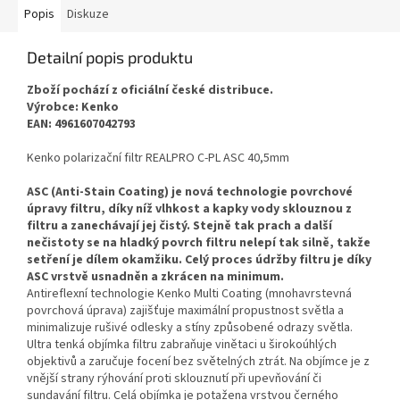
Popis
Diskuze
Detailní popis produktu
Zboží pochází z oficiální české distribuce.
Výrobce: Kenko
EAN: 4961607042793
Kenko polarizační filtr REALPRO C-PL ASC 40,5mm
ASC (Anti-Stain Coating) je nová technologie povrchové
úpravy filtru, díky níž vlhkost a kapky vody sklouznou z
filtru a zanechávají jej čistý. Stejně tak prach a další
nečistoty se na hladký povrch filtru nelepí tak silně, takže
setření je dílem okamžiku. Celý proces údržby filtru je díky
ASC vrstvě usnadněn a zkrácen na minimum.
Antireflexní technologie Kenko Multi Coating (mnohavrstevná
povrchová úprava) zajišťuje maximální propustnost světla a
minimalizuje rušivé odlesky a stíny způsobené odrazy světla.
Ultra tenká objímka filtru zabraňuje vinětaci u širokoúhlých
objektivů a zaručuje focení bez světelných ztrát. Na objímce je z
vnější strany rýhování proti sklouznutí při upevňování či
sundavání filtru. Celá objímka je potažena vrstvou černého