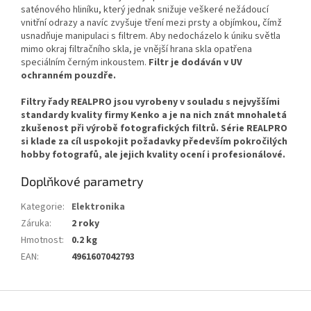
saténového hliníku, který jednak snižuje veškeré nežádoucí
vnitřní odrazy a navíc zvyšuje tření mezi prsty a objímkou, čímž
usnadňuje manipulaci s filtrem. Aby nedocházelo k úniku světla
mimo okraj filtračního skla, je vnější hrana skla opatřena
speciálním černým inkoustem.
Filtr je dodáván v UV
ochranném pouzdře.
Filtry řady REALPRO jsou vyrobeny v souladu s nejvyššími
standardy kvality firmy Kenko a je na nich znát mnohaletá
zkušenost při výrobě fotografických filtrů. Série REALPRO
si klade za cíl uspokojit požadavky především pokročilých
hobby fotografů, ale jejich kvality ocení i profesionálové.
Doplňkové parametry
Kategorie
:
Elektronika
Záruka
:
2 roky
Hmotnost
:
0.2 kg
EAN
:
4961607042793
Z