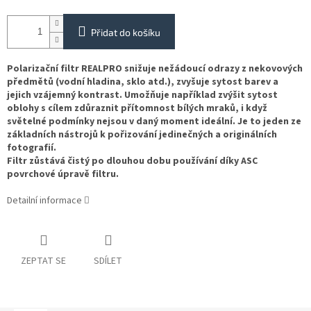
Přidat do košíku
Polarizační filtr REALPRO snižuje nežádoucí odrazy z nekovových
předmětů (vodní hladina, sklo atd.), zvyšuje sytost barev a
jejich vzájemný kontrast. Umožňuje například zvýšit sytost
oblohy s cílem zdůraznit přítomnost bílých mraků, i když
světelné podmínky nejsou v daný moment ideální. Je to jeden ze
základních nástrojů k pořizování jedinečných a originálních
fotografií.
Filtr zůstává čistý po dlouhou dobu používání díky ASC
povrchové úpravě filtru.
Detailní informace
ZEPTAT SE
SDÍLET