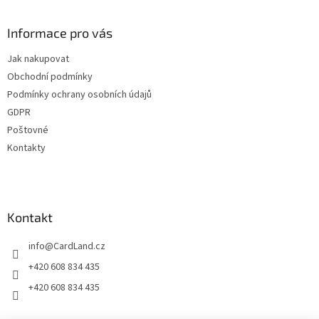
á
p
a
Informace pro vás
t
Jak nakupovat
í
Obchodní podmínky
Podmínky ochrany osobních údajů
GDPR
Poštovné
Kontakty
Kontakt
info
@
CardLand.cz
+420 608 834 435
+420 608 834 435