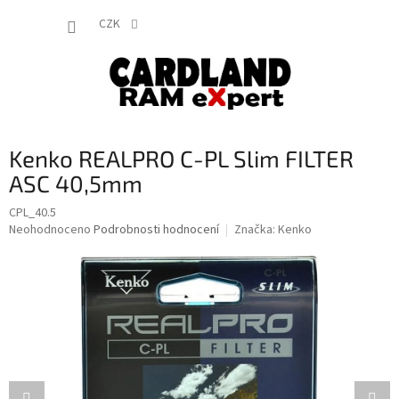
Přejít
NÁKUP
na
CZK
obsah
KOŠÍK
Kenko REALPRO C-PL Slim FILTER
ASC 40,5mm
CPL_40.5
Průměrné
Neohodnoceno
Podrobnosti hodnocení
Značka:
Kenko
hodnocení
produktu
je
0,0
z
5
hvězdiček.