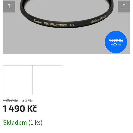
1 999 Kč
–25 %
1 999 Kč
–25 %
1 490 Kč
Měrná
Skladem
(1 ks)
cena: