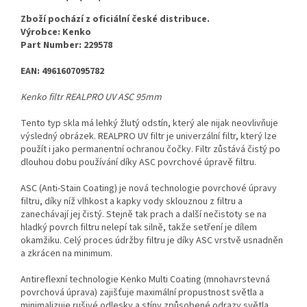
Zboží pochází z oficiální české distribuce.
Výrobce: Kenko
Part Number: 229578
EAN: 4961607095782
Kenko filtr REALPRO UV ASC 95mm
Tento typ skla má lehký žlutý odstín, který ale nijak neovlivňuje
výsledný obrázek. REALPRO UV filtr je univerzální filtr, který lze
použít i jako permanentní ochranou čočky. Filtr zůstává čistý po
dlouhou dobu používání díky ASC povrchové úpravě filtru.
ASC (Anti-Stain Coating) je nová technologie povrchové úpravy
filtru, díky níž vlhkost a kapky vody sklouznou z filtru a
zanechávají jej čistý. Stejně tak prach a další nečistoty se na
hladký povrch filtru nelepí tak silně, takže setření je dílem
okamžiku. Celý proces údržby filtru je díky ASC vrstvě usnadněn
a zkrácen na minimum.
Antireflexní technologie Kenko Multi Coating (mnohavrstevná
povrchová úprava) zajišťuje maximální propustnost světla a
minimalizuje rušivé odlesky a stíny způsobené odrazy světla.