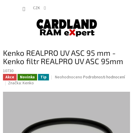
Přejít
NÁKUP
na
CZK
obsah
KOŠÍK
Kenko REALPRO UV ASC 95 mm -
Kenko filtr REALPRO UV ASC 95mm
10730
Průměrné
Neohodnoceno
Podrobnosti hodnocení
Akce
Novinka
Tip
hodnocení
Značka:
Kenko
produktu
je
0,0
z
5
hvězdiček.