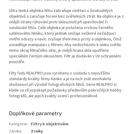
Ultra tenká objímka filtru zabraňuje vinětaci u širokoúhlých
objektivů a zaručuje focení bez světelných ztrát. Na objímce je z
vnější strany rýhování proti sklouznutí při upevňování či
sundavání filtru. Celá objímka je potažena vrstvou černého
saténového hliníku, který jednak snižuje veškeré nežádoucí
vnitřní odrazy a navíc zvyšuje tření mezi prsty a objímkou, čímž
usnadňuje manipulaci s filtrem. Aby nedocházelo k úniku světla
mimo okraj filtračního skla, je vnější hrana skla opatřena
speciálním černým inkoustem. Filtr je dodáván v UV ochranném
pouzdře.
Filty řady REALPRO jsou vyrobeny v souladu s nejvyššími
standardy kvality firmy Kenko a je na nich znát mnohaletá
zkušenost při výrobě fotografických filtrů. Série REALPRO si
klade za cíl uspokojit požadavky především pokročilých hobby
fotografů, ale jejich kvality ocení i profesionálové.
Doplňkové parametry
Kategorie
:
Filtry k objektivům
Záruka
:
2 roky