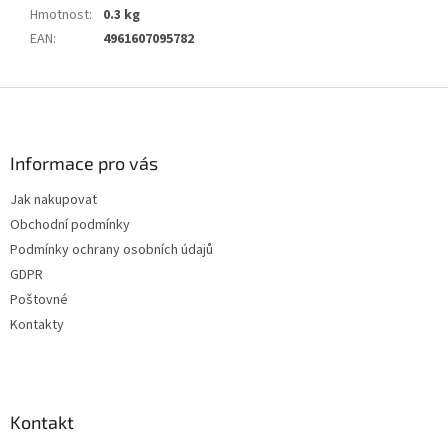
Hmotnost
:
0.3 kg
EAN
:
4961607095782
Z
á
p
a
Informace pro vás
t
Jak nakupovat
í
Obchodní podmínky
Podmínky ochrany osobních údajů
GDPR
Poštovné
Kontakty
Kontakt