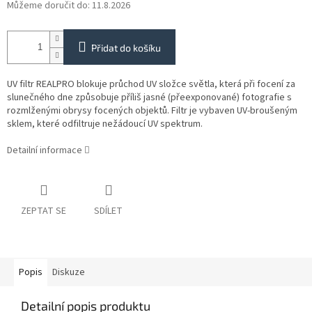
Můžeme doručit do:
11.8.2026
Přidat do košíku
UV filtr REALPRO blokuje průchod UV složce světla, která při focení za
slunečného dne způsobuje příliš jasné (přeexponované) fotografie s
rozmlženými obrysy focených objektů. Filtr je vybaven UV-broušeným
sklem, které odfiltruje nežádoucí UV spektrum.
Detailní informace
ZEPTAT SE
SDÍLET
Popis
Diskuze
Detailní popis produktu