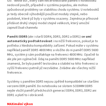
tzv. "White list", který vám necertifikované paměti v notebooku
nedovolí použít, případně v systému pojedou, ale mohou
způsobovat problémy se stabilitou chodu systému. U notebooků
je tedy obecně výhodnější používat moduly stejné, nebo
podobné, které již byly v systému osazeny. Zejména je přínosné
přidávat druhý stejný modul stejné velikosti, který umožní
zapnutí Dual-channelu
Paměti DDR5
(ale i starší DDR4, DDR3, DDR2 a DDR1)
se umí
automaticky podtaktovávat
i na nižší frekvence, pokud je to
potřeba z hlediska kompatibility zařízení. Pokud máte v systému
například paměť DDR5 4800 MHz a vložíte do ni paměť DDR5 5600
MHz, systém ji sám podtaktuje na frekvenci 4800 MHz. Opačně to
ale jde jen vyjímečně. Údaj na paměti DDR5 5600 MHz například
znamená, že byla paměť testována a stabilní na této frekvenci a
vyšší frekvenci patrně již nezvládne. Zvládne ale všechny nižší
frekvence.
Systémy s pamětmi DDR5 nejsou zpětně kompatibilní se staršími
verzemi DDR pamětí. Do notebooku se slotem SODIMM DDR5
nejde vložit paměť předchozích generací DDR4, DDR3, DDR2 ani
DDR1 a platí to i obráceně.
MAXimální výkon