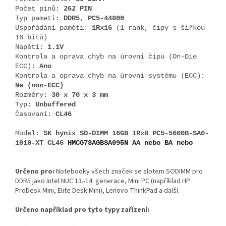
Počet pinů:
262 PIN
Typ pameti:
DDR5, PC5-44800
Uspořádání paměti:
1Rx16
(1 rank, čipy s šířkou
16 bitů)
Napětí:
1.1V
Kontrola a oprava chyb na úrovni čipu (On-Die
ECC):
Ano
Kontrola a oprava chyb na úrovni systému (ECC):
Ne (non-ECC)
Rozměry:
30 x 70 x 3 mm
Typ:
Unbuffered
Časovaní:
CL46
Model:
SK hynix SO-DIMM 16GB 1Rx8 PC5-5600B-SA0-
1010-XT CL46
HMCG78AGBSA095N AA nebo BA nebo
Určeno pro:
Notebooky všech značek se slotem SODIMM pro
DDR5 jako Intel NUC 13.-14. generace, Mini PC (například HP
ProDesk Mini, Elite Desk Mini), Lenovo ThinkPad a další.
Určeno například pro tyto typy zařízení: