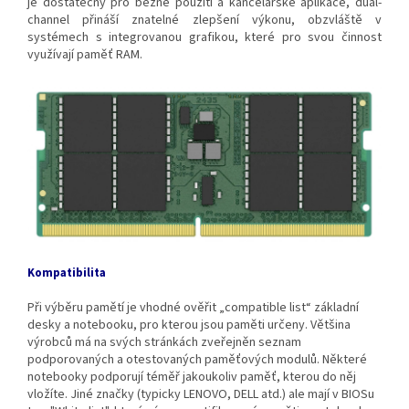
je dostatečný pro běžné použití a kancelářské aplikace, dual-
channel přináší znatelné zlepšení výkonu, obzvláště v
systémech s integrovanou grafikou, které pro svou činnost
využívají paměť RAM.
Kompatibilita
Při výběru pamětí je vhodné ověřit „compatible list“ základní
desky a notebooku, pro kterou jsou paměti určeny. Většina
výrobců má na svých stránkách zveřejněn seznam
podporovaných a otestovaných paměťových modulů. Některé
notebooky podporují téměř jakoukoliv paměť, kterou do něj
vložíte. Jiné značky (typicky LENOVO, DELL atd.) ale mají v BIOSu