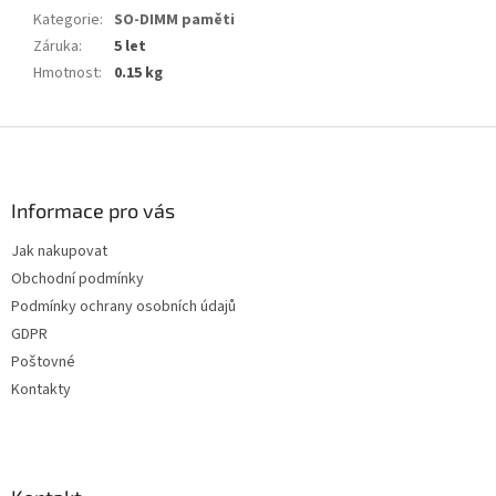
Kategorie
:
SO-DIMM paměti
Záruka
:
5 let
Hmotnost
:
0.15 kg
Z
á
p
a
Informace pro vás
t
Jak nakupovat
í
Obchodní podmínky
Podmínky ochrany osobních údajů
GDPR
Poštovné
Kontakty