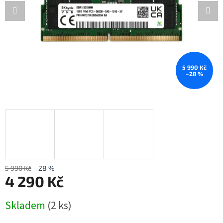
5 990 Kč
–28 %
5 990 Kč
–28 %
4 290 Kč
Měrná
Skladem
(2 ks)
cena: