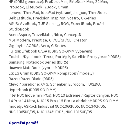
HP (DDR5 generace): ProDesk Mini, EliteDesk Mini, Z2 Mini,
ProBook, EliteBook, ZBook, Omen
Lenovo: ThinkPad, IdeaPad (vybrané), Legion, ThinkBook
Dell: Latitude, Precision, Inspiron, Vostro, G‑Series
ASUS: VivoBook, TUF Gaming, ROG, ExpertBook, ProArt
StudioBook
Acer: Aspire, TravelMate, Nitro, ConceptD
MSI: Modern, Prestige, GF/GL/GP/GE, Creator
Gigabyte: AORUS, Aero, G‑Series
Fujitsu: Lifebook U/E/A (DDR5 SO‑DIMM vybavení)
Toshiba/Dynabook: Tecra, Portégé, Satellite Pro (vybrané DDR5)
Samsung: Notebook Series (DDR5)
Huawei: MateBook (vybrané DDR5)
LG: LG Gram (DDD5 SO‑DIMM kompatibilní modely)
Razer: Razer Blade (DDR5)
Clevo / barebone: XMG, Schenker, Eurocom, TUXEDO,
Hyperbook (DDR5 SO‑DIMM)
Intel NUC (nové mini PCs): NUC 13 Extreme / Raptor Canyon, NUC
14 Pro/ 14 Ultra, NUC 15 Pro / 15 Pro+ a obdobné DDR5‑SO‑DIMM
modely, ASRock Industrial NUC‑1360P/D5, NUC‑1340P/D5,
NUC‑1365UE/D5, NUC‑1345UE/D5, NUC‑1315UE/D5
Operační paměť