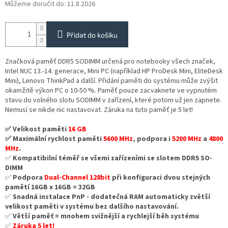
Můžeme doručit do:
11.8.2026
Přidat do košíku
Značková paměť DDR5 SODIMM určená pro notebooky všech značek,
Intel NUC 13.-14. generace, Mini PC (například HP ProDesk Mini, EliteDesk
Mini), Lenovo ThinkPad a další. Přidání paměti do systému může zvýšit
okamžitě výkon PC o 10-50 %. Paměť pouze zacvaknete ve vypnutém
stavu do volného slotu SODIMM v zařízení, které potom už jen zapnete.
Nemusí se nikde nic nastavovat. Záruka na tuto paměť je 5 let!
✅ Velikost paměti
16 GB
✅ Maximální rychlost paměti
5600 MHz
, podpora i
5200 MHz
a
4800
MHz
.
✅
Kompatibilní téměř se všemi zařízeními se slotem DDR5 SO-
DIMM
✅
Podpora
Dual-Channel 128bit
při konfiguraci dvou stejných
pamětí 16GB x 16GB = 32GB
✅
Snadná instalace PnP - dodatečná RAM automaticky zvětší
velikost paměti v systému bez dalšího nastavování.
✅
Větší paměť = mnohem svižnější a rychlejší běh systému
✅
Záruka 5 let!