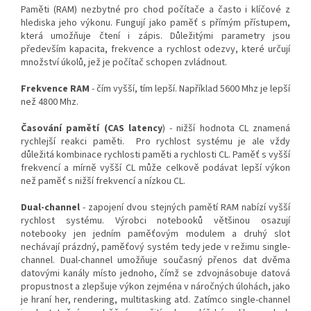
Paměti (RAM) nezbytné pro chod počítače a často i klíčové z
hlediska jeho výkonu. Fungují jako paměť s přímým přístupem,
která umožňuje čtení i zápis. Důležitými parametry jsou
především kapacita, frekvence a rychlost odezvy, které určují
množství úkolů, jež je počítač schopen zvládnout.
Frekvence RAM
- čím vyšší, tím lepší. Například 5600 Mhz je lepší
než 4800 Mhz.
Časování pamětí (CAS latency
) - nižší hodnota CL znamená
rychlejší reakci paměti. Pro rychlost systému je ale vždy
důležitá kombinace rychlosti paměti a rychlosti CL. Paměť s vyšší
frekvencí a mírně vyšší CL může celkově podávat lepší výkon
než paměť s nižší frekvencí a nízkou CL.
Dual-channel
- zapojení dvou stejných pamětí RAM nabízí vyšší
rychlost systému. Výrobci notebooků většinou osazují
notebooky jen jedním paměťovým modulem a druhý slot
nechávají prázdný, paměťový systém tedy jede v režimu single-
channel. Dual-channel umožňuje současný přenos dat dvěma
datovými kanály místo jednoho, čímž se zdvojnásobuje datová
propustnost a zlepšuje výkon zejména v náročných úlohách, jako
je hraní her, rendering, multitasking atd. Zatímco single-channel