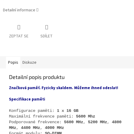
Detailní informace
ZEPTAT SE
SDÍLET
Popis
Diskuze
Detailní popis produktu
Značková paměť. Fyzicky skaldem. Můžeme ihned odeslat!
Specifikace paměti
Konfigurace paměti:
1 x 16 GB
Maximální frekvence paměti:
5600 Mhz
Podporované frekvence:
5600 MHz
,
5200 MHz
,
4800
MHz
,
4400 MHz
,
4000 MHz
Formát modulu:
SO-DIMM