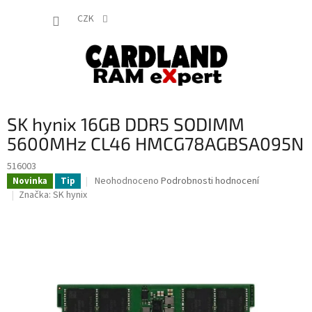
Přejít
NÁKUP
na
CZK
obsah
KOŠÍK
SK hynix 16GB DDR5 SODIMM
5600MHz CL46 HMCG78AGBSA095N
516003
Průměrné
Neohodnoceno
Podrobnosti hodnocení
Novinka
Tip
hodnocení
Značka:
SK hynix
produktu
je
0,0
z
5
hvězdiček.