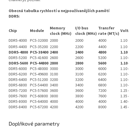
Obecná tabulka rychlostí u nejpoužívanějších pamětí
DDR5:
Memory
I/O bus
Transfer
Chip
Module
Volt
clock (MHz)
clock (MHz)
rate (MT/s)
DDR5-4000
PC5-32000
2000
2000
4000
1.10
DDR5-4400
PC5-35200
2200
2200
4400
1.10
DDR5-4800
PC5-38400
2400
2400
4800
1.10
DDR5-5200
PC5-41600
2600
2600
5200
1.10 
DDR5-5600
PC5-44800
2800
2800
5600
1.10 
DDR5-6000
PC5-48000
3000
3000
6000
1.10 
DDR5-6200
PC5-49600
3100
3100
6200
1.10 
DDR5-6400
PC5-51200
3200
3200
6400
1.10 
DDR5-6800
PC5-54400
3400
3400
6800
1.10 
DDR5-7200
PC5-57600
3600
3600
7200
1.25 
DDR5-7600
PC5-60800
3800
3800
7600
1.35 
DDR5-8000
PC5-64000
4000
4000
4000
1.40 
DDR5-8400
PC5-67200
4200
4200
8000
1.45 
Doplňkové parametry