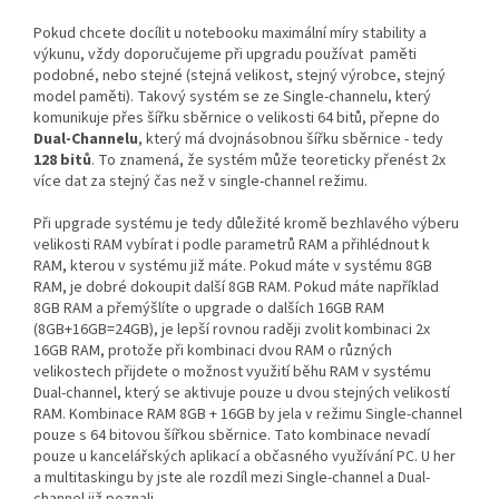
Pokud chcete docílit u notebooku maximální míry stability a
výkunu, vždy doporučujeme při upgradu používat paměti
podobné, nebo stejné (stejná velikost, stejný výrobce, stejný
model paměti). Takový systém se ze Single-channelu, který
komunikuje přes šířku sběrnice o velikosti 64 bitů, přepne do
Dual-Channelu
, který má dvojnásobnou šířku sběrnice - tedy
128 bitů
. To znamená, že systém může teoreticky přenést 2x
více dat za stejný čas než v single-channel režimu.
Při upgrade systému je tedy důležité kromě bezhlavého výberu
velikosti RAM vybírat i podle parametrů RAM a přihlédnout k
RAM, kterou v systému již máte. Pokud máte v systému 8GB
RAM, je dobré dokoupit další 8GB RAM. Pokud máte například
8GB RAM a přemýšlíte o upgrade o dalších 16GB RAM
(8GB+16GB=24GB), je lepší rovnou raději zvolit kombinaci 2x
16GB RAM, protože při kombinaci dvou RAM o různých
velikostech přijdete o možnost využití běhu RAM v systému
Dual-channel, který se aktivuje pouze u dvou stejných velikostí
RAM. Kombinace RAM 8GB + 16GB by jela v režimu Single-channel
pouze s 64 bitovou šířkou sběrnice. Tato kombinace nevadí
pouze u kancelářských aplikací a občasného využívání PC. U her
a multitaskingu by jste ale rozdíl mezi Single-channel a Dual-
channel již poznali.