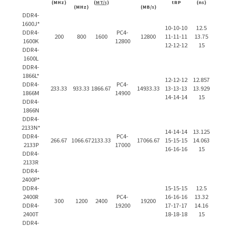
(MHz)
(
MT/s
)
tRP
(ns)
(MHz)
(MB/s)
DDR4-
1600J*
10-10-10
12.5
DDR4-
PC4-
200
800
1600
12800
11-11-11
13.75
1600K
12800
12-12-12
15
DDR4-
1600L
DDR4-
1866L*
12-12-12
12.857
DDR4-
PC4-
233.33
933.33
1866.67
14933.33
13-13-13
13.929
1866M
14900
14-14-14
15
DDR4-
1866N
DDR4-
2133N*
14-14-14
13.125
DDR4-
PC4-
266.67
1066.67
2133.33
17066.67
15-15-15
14.063
2133P
17000
16-16-16
15
DDR4-
2133R
DDR4-
2400P*
DDR4-
15-15-15
12.5
2400R
PC4-
16-16-16
13.32
300
1200
2400
19200
DDR4-
19200
17-17-17
14.16
2400T
18-18-18
15
DDR4-