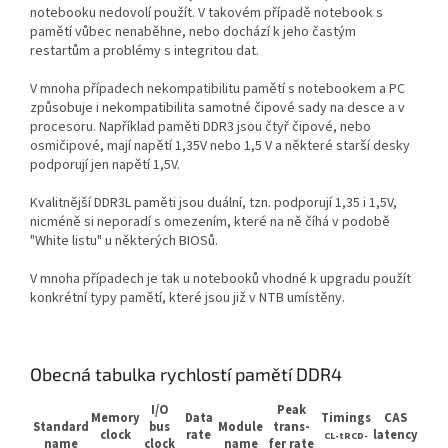
notebooku nedovolí použít. V takovém případě notebook s
pamětí vůbec nenaběhne, nebo dochází k jeho častým
restartům a problémy s integritou dat.
V mnoha případech nekompatibilitu pamětí s notebookem a PC
způsobuje i nekompatibilita samotné čipové sady na desce a v
procesoru. Například paměti DDR3 jsou čtyř čipové, nebo
osmičipové, mají napětí 1,35V nebo 1,5 V a některé starší desky
podporují jen napětí 1,5V.
Kvalitnější DDR3L paměti jsou duální, tzn. podporují 1,35 i 1,5V,
nicméně si neporadí s omezením, které na ně číhá v podobě
"White listu" u některých BIOSů.
V mnoha případech je tak u notebooků vhodné k upgradu použít
konkrétní typy pamětí, které jsou již v NTB umístěny.
Obecná tabulka rychlostí pamětí DDR4
I/O
Peak
Memory
Data
Timings
CAS
Standard
bus
Module
trans-
clock
rate
latency
CL-tRCD-
name
clock
name
fer rate