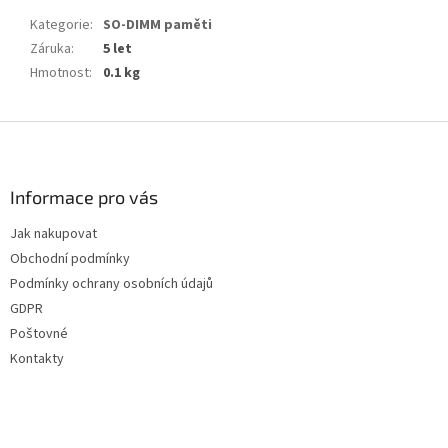
Kategorie
:
SO-DIMM paměti
Záruka
:
5 let
Hmotnost
:
0.1 kg
Z
á
p
a
Informace pro vás
t
Jak nakupovat
í
Obchodní podmínky
Podmínky ochrany osobních údajů
GDPR
Poštovné
Kontakty