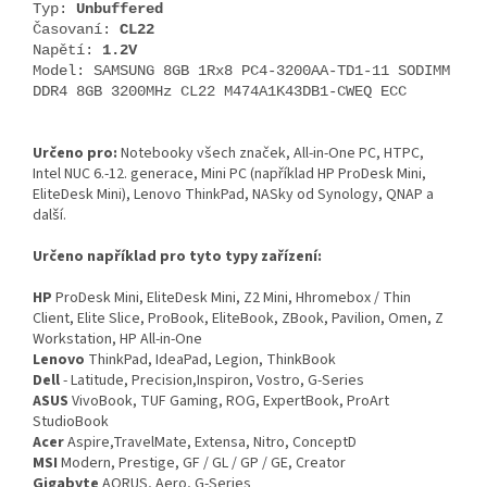
Typ:
Unbuffered
Časovaní:
CL22
Napětí:
1.2V
Model: SAMSUNG 8GB 1Rx8 PC4-3200AA-TD1-11 SODIMM
DDR4 8GB 3200MHz CL22 M474A1K43DB1-CWEQ ECC
Určeno pro:
Notebooky všech značek, All-in-One PC, HTPC,
Intel NUC 6.-12. generace, Mini PC (například HP ProDesk Mini,
EliteDesk Mini), Lenovo ThinkPad, NASky od Synology, QNAP a
další.
Určeno například pro tyto typy zařízení:
HP
ProDesk Mini, EliteDesk Mini, Z2 Mini, Hhromebox / Thin
Client, Elite Slice, ProBook, EliteBook, ZBook, Pavilion, Omen, Z
Workstation, HP All-in-One
Lenovo
ThinkPad, IdeaPad, Legion, ThinkBook
Dell
- Latitude, Precision,Inspiron, Vostro, G-Series
ASUS
VivoBook, TUF Gaming, ROG, ExpertBook, ProArt
StudioBook
Acer
Aspire,TravelMate, Extensa, Nitro, ConceptD
MSI
Modern, Prestige, GF / GL / GP / GE, Creator
Gigabyte
AORUS, Aero, G-Series