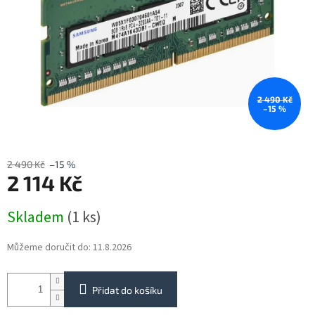
2 490 Kč
–15 %
2 490 Kč
–15 %
2 114 Kč
Měrná
Skladem
(1 ks)
cena:
Můžeme doručit do:
11.8.2026
Přidat do košíku