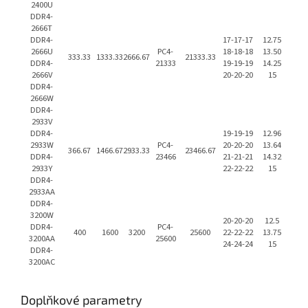
2400U
DDR4-
2666T
DDR4-
17-17-17
12.75
2666U
PC4-
18-18-18
13.50
333.33
1333.33
2666.67
21333.33
DDR4-
21333
19-19-19
14.25
2666V
20-20-20
15
DDR4-
2666W
DDR4-
2933V
DDR4-
19-19-19
12.96
2933W
PC4-
20-20-20
13.64
366.67
1466.67
2933.33
23466.67
DDR4-
23466
21-21-21
14.32
2933Y
22-22-22
15
DDR4-
2933AA
DDR4-
3200W
20-20-20
12.5
DDR4-
PC4-
400
1600
3200
25600
22-22-22
13.75
3200AA
25600
24-24-24
15
DDR4-
3200AC
Doplňkové parametry