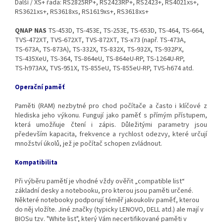
Další / XS+ řada: RS2825RP+, RS2423RP+, RS2423+, RS4021xs+,
RS3621xs+, RS3618xs, RS1619xs+, RS3618xs+
QNAP
NAS
TS‑453D, TS‑453E, TS‑253E, TS‑653D, TS‑464, TS‑664,
TVS‑472XT, TVS‑672XT, TVS‑872XT, TS‑x73 (např. TS‑473A,
TS‑673A, TS‑873A), TS‑332X, TS‑832X, TS‑932X, TS‑932PX,
TS‑435XeU, TS‑364, TS‑864eU, TS‑864eU‑RP, TS‑1264U‑RP,
TS‑h973AX, TVS‑951X, TS‑855eU, TS‑855eU‑RP, TVS‑h674 atd.
Operační paměť
Paměti (RAM) nezbytné pro chod počítače a často i klíčové z
hlediska jeho výkonu. Fungují jako paměť s přímým přístupem,
která umožňuje čtení i zápis. Důležitými parametry jsou
především kapacita, frekvence a rychlost odezvy, které určují
množství úkolů, jež je počítač schopen zvládnout.
Kompatibilita
Při výběru pamětí je vhodné vždy ověřit „compatible list“
základní desky a notebooku, pro kterou jsou paměti určené.
Některé notebooky podporují téměř jakoukoliv paměť, kterou
do něj vložíte. Jiné značky (typicky LENOVO, DELL atd.) ale mají v
BIOSu tzv. "White list", který Vám necertifikované paměti v