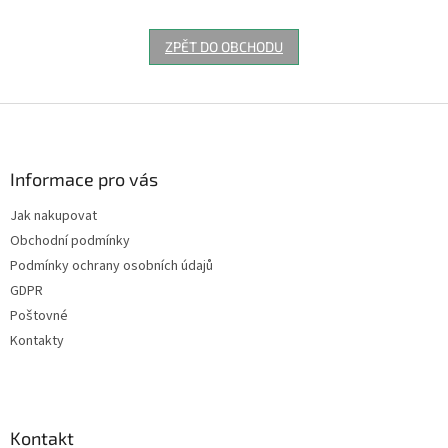
ZPĚT DO OBCHODU
Z
á
p
a
Informace pro vás
t
Jak nakupovat
í
Obchodní podmínky
Podmínky ochrany osobních údajů
GDPR
Poštovné
Kontakty
Kontakt