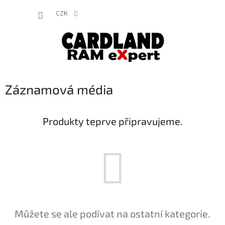
Přejít
NÁKUP
na
CZK
obsah
KOŠÍK
Záznamová média
Produkty teprve připravujeme.
Můžete se ale podívat na ostatní kategorie.