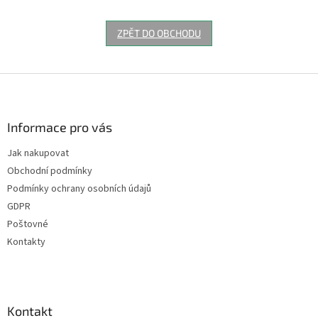
ZPĚT DO OBCHODU
Z
á
p
a
Informace pro vás
t
Jak nakupovat
í
Obchodní podmínky
Podmínky ochrany osobních údajů
GDPR
Poštovné
Kontakty
Kontakt