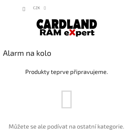
Přejít
NÁKUP
na
CZK
obsah
KOŠÍK
Alarm na kolo
Produkty teprve připravujeme.
Můžete se ale podívat na ostatní kategorie.