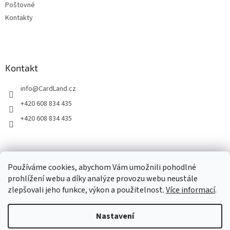
Poštovné
v
ý
Kontakty
p
i
s
u
Kontakt
info
@
CardLand.cz
+420 608 834 435
+420 608 834 435
2011 - 2026 © www.CardLand.cz
Používáme cookies, abychom Vám umožnili pohodlné
prohlížení webu a díky analýze provozu webu neustále
zlepšovali jeho funkce, výkon a použitelnost.
Více informací
.
Vytvořil Shoptet
Nastavení