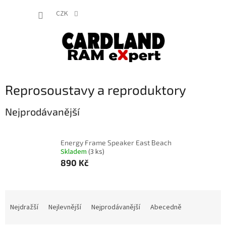
Přejít
NÁKUP
na
CZK
obsah
KOŠÍK
Reprosoustavy a reproduktory
Nejprodávanější
Energy Frame Speaker East Beach
Skladem
(3 ks)
890 Kč
Ř
a
Nejdražší
Nejlevnější
Nejprodávanější
Abecedně
z