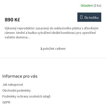
Skladem
(3 ks)
Do košíku
890 Kč
Výkonný reproduktor zasazený do exkluzivního plátna s dřevěným
rámem. Umění a hudba vytváření ideální kombinaci pro zpestření
vašeho domova....
1
položek celkem
O
v
l
Z
á
á
d
p
a
a
Informace pro vás
c
t
í
Jak nakupovat
í
p
Obchodní podmínky
r
v
Podmínky ochrany osobních údajů
k
GDPR
y