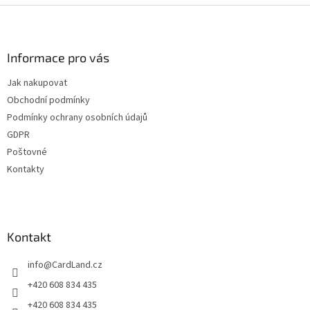
Z
á
p
a
Informace pro vás
t
Jak nakupovat
í
Obchodní podmínky
Podmínky ochrany osobních údajů
GDPR
Poštovné
Kontakty
Kontakt
info
@
CardLand.cz
+420 608 834 435
+420 608 834 435