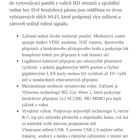
do vyrovnávací paměti z vašich HD streamů a zpoždění
online her. Dvě bezdrátová pásma jsou oddělena ve dvou
vyhrazených sítích Wi-Fi, které podporují více zařízení a
zároveň snižují rušení signálu.
Zařízení nabízí široké možnosti použití: Modemový router
spojuje funkce VDSL modemu, NAT routeru, 4portového
přepínače a bezdrátového přístupového bodu a poskytuje tak
komplexní řešení pro připojení k vaší domácí síti.
Gigabitové kabelové připojení pro ultrarychlé přenosové
rychlosti: s jedním gigabitovým WAN portem a čtyřmi
gigabitovými LAN porty mohou být rychlosti až 10× vyšší
než u standardních ethernetových připojení.
Maximalizuje možnosti streamování videa: Zařízení je
Vybaveno technologií 802.11ac Wave 2, která poskytuje
bezdrátové připojení 2x2 AC1200, MU-MIMO pro lepší
zážitek z videa.
Vyvážený výkon: Podporuje nejnovější technologie G.vector
& G.inp pro zmírnění přeslechů a impulsního šumu, což má
za následek vyšší datovou propustnost sítě.
Všestranné sdílení USB: S portem USB 2.0 můžete sdílet
tiskárny, soubory a média s různými zařízeními v místní síti