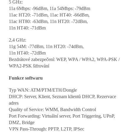
5 GHz:
11a 6Mbps: -96dBm, 11a 54Mbps: -79dBm
11ac HT20: -71dBm, 11ac HT40: -66dBm,
11ac HT80: -63dBm, 11n HT20: -72dBm,
11n HT40: -71dBm
2,4 GHz:
11g 54M: -77dBm, 11n HT20: -74dBm,
11n HT40: -72dBm
Bezdrátové zabezpečení: WEP, WPA / WPA2, WPA-PSK /
WPA2-PSK šifrování
Funkce softwaru
Typ WAN: ATM/PTM/ETH/Dongle
DHCP: Server, Klient, Seznam klientů DHCP, Rezervace
adres
Quality of Service: WMM, Bandwidth Control
Port Forwarding: Virtuální server, Port Triggering, UPnP,
DMZ, Bridge
VPN Pass-Through: PPTP, L2TP, IPSec