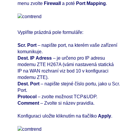
menu zvolte
Firewall
a poté
Port Mapping
.
Vyplňte prázdná pole formuláře:
Scr. Port
– napište port, na kterém vaše zařízení
komunikuje.
Dest. IP Adress
– je určeno pro IP adresu
modemu ZTE H267A (vámi nastavená statická
IP na WAN rozhraní viz bod 10 v konfiguraci
modemu ZTE).
Dest. Port
– napište stejné číslo portu, jako u Scr.
Port.
Protocol
– zvolte možnost TCP&UDP.
Comment
– Zvolte si název pravidla.
Konfiguraci uložte kliknutím na tlačítko
Apply
.