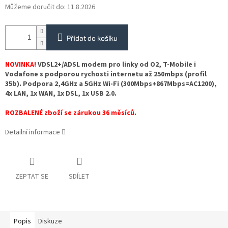
Můžeme doručit do:
11.8.2026
Přidat do košíku
NOVINKA!
VDSL2+/ADSL modem pro linky od O2, T-Mobile i
Vodafone s podporou rychosti internetu až 250mbps (profil
35b). Podpora 2,4GHz a 5GHz Wi-Fi (300Mbps+867Mbps=AC1200),
4x LAN, 1x WAN, 1x DSL, 1x USB 2.0.
ROZBALENÉ zboží se zárukou 36 měsíců.
Detailní informace
ZEPTAT SE
SDÍLET
Popis
Diskuze