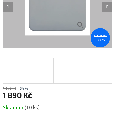
4 140 Kč
–54 %
4 140 Kč
–54 %
1 890 Kč
Měrná
Skladem
(10 ks)
cena: