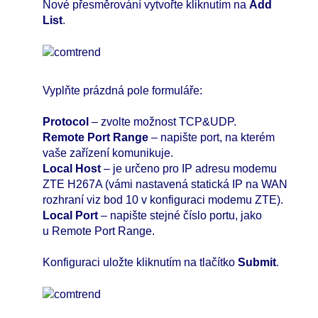
Nové přesměrování vytvořte kliknutím na
Add
List
.
Vyplňte prázdná pole formuláře:
Protocol
– zvolte možnost TCP&UDP.
Remote Port Range
– napište port, na kterém
vaše zařízení komunikuje.
Local Host
– je určeno pro IP adresu modemu
ZTE H267A (vámi nastavená statická IP na WAN
rozhraní viz bod 10 v konfiguraci modemu ZTE).
Local Port
– napište stejné číslo portu, jako
u Remote Port Range.
Konfiguraci uložte kliknutím na tlačítko
Submit
.