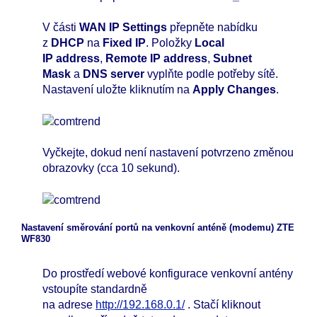
V části
WAN IP Settings
přepněte nabídku
z
DHCP
na
Fixed IP
. Položky
Local
IP address
,
Remote IP address
,
Subnet
Mask
a
DNS server
vyplňte podle potřeby sítě.
Nastavení uložte kliknutím na
Apply Changes
.
Vyčkejte, dokud není nastavení potvrzeno změnou
obrazovky (cca 10 sekund).
Nastavení směrování portů na venkovní anténě (modemu) ZTE
WF830
Do prostředí webové konfigurace venkovní antény
vstoupíte standardně
na adrese
http://192.168.0.1/
. Stačí kliknout