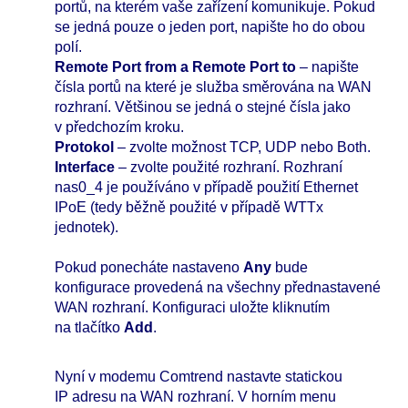
portů, na kterém vaše zařízení komunikuje. Pokud
se jedná pouze o jeden port, napište ho do obou
polí.
Remote Port from a Remote Port to
– napište
čísla portů na které je služba směrována na WAN
rozhraní. Většinou se jedná o stejné čísla jako
v předchozím kroku.
Protokol
– zvolte možnost TCP, UDP nebo Both.
Interface
– zvolte použité rozhraní. Rozhraní
nas0_4 je používáno v případě použití Ethernet
IPoE (tedy běžně použité v případě WTTx
jednotek).
Pokud ponecháte nastaveno
Any
bude
konfigurace provedená na všechny přednastavené
WAN rozhraní. Konfiguraci uložte kliknutím
na tlačítko
Add
.
Nyní v modemu Comtrend nastavte statickou
IP adresu na WAN rozhraní. V horním menu