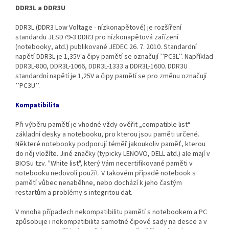
DDR3L a DDR3U
DDR3L (DDR3 Low Voltage - nízkonapětové) je rozšíření
standardu JESD79-3 DDR3 pro nízkonapětová zařízení
(notebooky, atd.) publikované JEDEC 26. 7. 2010. Standardní
napětí DDR3L je 1,35V a čipy pamětí se označují ’’PC3L’’. Například
DDR3L‐800, DDR3L‐1066, DDR3L‐1333 a DDR3L‐1600. DDR3U
standardní napětí je 1,25V a čipy pamětí se pro změnu označují
’’PC3U’’.
Kompatibilita
Při výběru pamětí je vhodné vždy ověřit „compatible list“
základní desky a notebooku, pro kterou jsou paměti určené.
Některé notebooky podporují téměř jakoukoliv paměť, kterou
do něj vložíte. Jiné značky (typicky LENOVO, DELL atd.) ale mají v
BIOSu tzv. "White list", který Vám necertifikované paměti v
notebooku nedovolí použít. V takovém případě notebook s
pamětí vůbec nenaběhne, nebo dochází k jeho častým
restartům a problémy s integritou dat.
V mnoha případech nekompatibilitu pamětí s notebookem a PC
způsobuje i nekompatibilita samotné čipové sady na desce a v