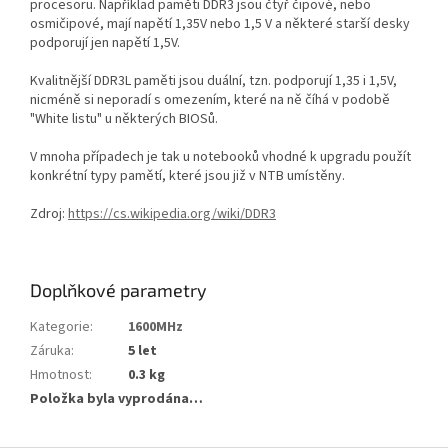
procesoru. Například paměti DDR3 jsou čtyř čipové, nebo
osmičipové, mají napětí 1,35V nebo 1,5 V a některé starší desky
podporují jen napětí 1,5V.
Kvalitnější DDR3L paměti jsou duální, tzn. podporují 1,35 i 1,5V,
nicméně si neporadí s omezením, které na ně číhá v podobě
"White listu" u některých BIOSů.
V mnoha případech je tak u notebooků vhodné k upgradu použít
konkrétní typy pamětí, které jsou již v NTB umístěny.
Zdroj:
https://cs.wikipedia.org/wiki/DDR3
Doplňkové parametry
Kategorie
:
1600MHz
Záruka
:
5 let
Hmotnost
:
0.3 kg
Položka byla vyprodána…