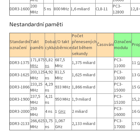
MHz
10600
200
PC3-
DDR3-1600
5 ns
800 MHz
1,6 miliard
CL8-11
12,8
MHz
12800
Nestandardní paměti
Počet
Standardní
Takt
Doba
I/O takt
přenesených
Označení
Časování
Pro
označení
paměti
cyklu
sběrnice
dat během
modulu
sekundy
171,875
5,82
687,5
PC3-
DDR3-1375
1,375 miliard
11
G
MHz
ns
MHz
11000
203,125
4,92
812,5
PC3-
DDR3-1625
1,625 miliard
13 
MHz
ns
MHz
13000
233,25
4,29
PC3-
DDR3-1866
933 MHz
1,866 miliard
15 
MHz
ns
15000
237,5
4,21
PC3-
DDR3-1900
950 MHz
1,9 miliard
15,2
MHz
ns
15200
250
PC3-
DDR3-2000
4 ns
1
GHz
2 miliard
16 
MHz
16000
266,625
3,75
1,067
PC3-
DDR3-2133
2,133 miliard
17 
MHz
ns
GHz
17000