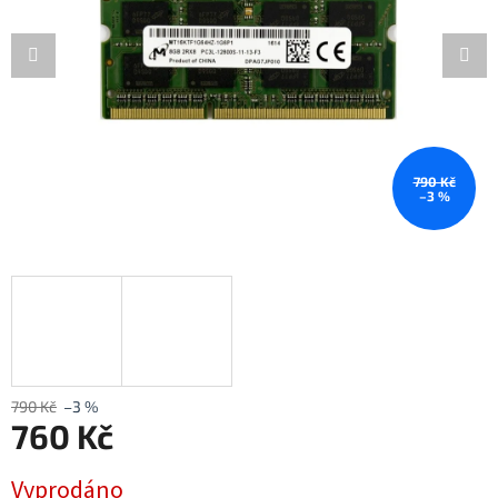
790 Kč
–3 %
790 Kč
–3 %
760 Kč
Měrná
Vyprodáno
cena: