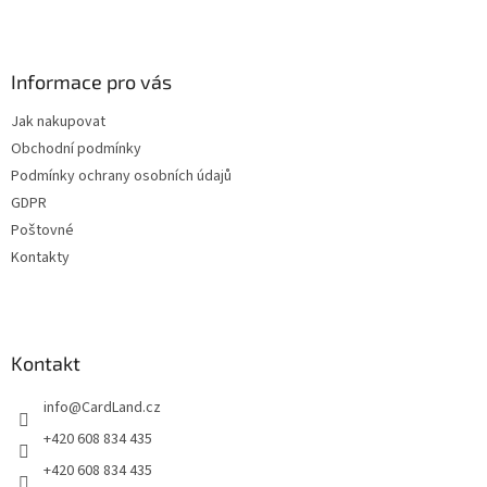
Z
á
p
a
Informace pro vás
t
Jak nakupovat
í
Obchodní podmínky
Podmínky ochrany osobních údajů
GDPR
Poštovné
Kontakty
Kontakt
info
@
CardLand.cz
+420 608 834 435
+420 608 834 435