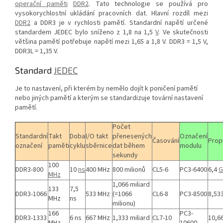
operační paměti
DDR2
. Tato technologie se používá pro
vysokorychlostní ukládání pracovních dat. Hlavní rozdíl mezi
DDR2
a DDR3 je v rychlosti pamětí. Standardní napětí určené
standardem JEDEC bylo sníženo z 1,8 na 1,5
V
. Ve skutečnosti
většina pamětí potřebuje napětí mezi 1,65 a 1,8 V. DDR3 = 1,5 V,
DDR3L = 1,35 V.
Standard
JEDEC
Je to nastavení, při kterém by nemělo dojít k poničení pamětí
nebo jiných pamětí a kterým se standardizuje tovární nastavení
pamětí.
Počet
Standardní
Takt
Doba
I/O takt
přenesených
Označení
Časování
Prop
označení
paměti
cyklu
sběrnice
dat během
modulu
sekundy
100
DDR3-800
10
ns
400 MHz
800 milionů
CL5-6
PC3-6400
6,4
G
MHz
1,066 miliard
133
7,5
DDR3-1066
533 MHz
(=1066
CL6-8
PC3-8500
8,53
MHz
ns
milionu)
166
PC3-
DDR3-1333
6 ns
667 MHz
1,333 miliard
CL7-10
10,6