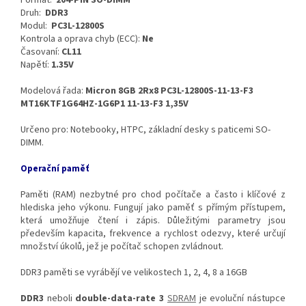
Formát:
204-PIN SO-DIMM
Druh:
DDR3
Modul:
PC3L-12800S
Kontrola a oprava chyb (ECC):
Ne
Časovaní:
CL11
Napětí:
1.35V
Modelová řada:
Micron 8GB 2Rx8 PC3L-12800S-11-13-F3
MT16KTF1G64HZ-1G6P1 11-13-F3 1,35V
Určeno pro: Notebooky, HTPC, základní desky s paticemi SO-
DIMM.
Operační paměť
Paměti (RAM) nezbytné pro chod počítače a často i klíčové z
hlediska jeho výkonu. Fungují jako paměť s přímým přístupem,
která umožňuje čtení i zápis. Důležitými parametry jsou
především kapacita, frekvence a rychlost odezvy, které určují
množství úkolů, jež je počítač schopen zvládnout.
DDR3 paměti se vyrábějí ve velikostech 1, 2, 4, 8 a 16GB
DDR3
neboli
double-data-rate 3
SDRAM
je evoluční nástupce