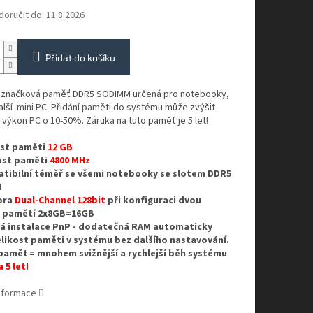
oručit do:
11.8.2026
Přidat do košíku
í značková paměť DDR5 SODIMM určená pro notebooky,
lší mini PC. Přidání paměti do systému může zvýšit
výkon PC o 10-50%. Záruka na tuto paměť je 5 let!
ost paměti
12 GB
ost paměti
4800 MHz
tibilní téměř se všemi notebooky se slotem DDR5
M
ora
Dual-Channel 128bit
při konfiguraci dvou
h pamětí 2x8GB=16GB
á instalace PnP - dodatečná RAM automaticky
elikost paměti v systému bez dalšího nastavování.
paměť = mnohem svižnější a rychlejší běh systému
 5 let!
informace