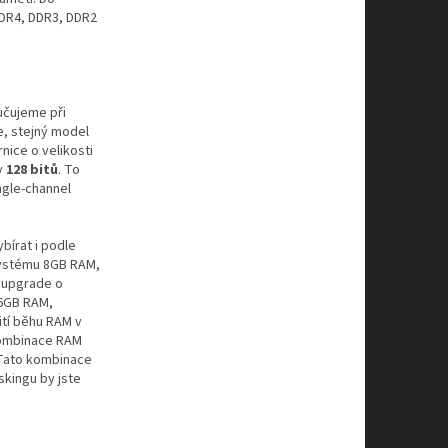
DDR4, DDR3, DDR2
učujeme při
e, stejný model
nice o velikosti
y
128 bitů
. To
ngle-channel
bírat i podle
systému 8GB RAM,
o upgrade o
16GB RAM,
ití běhu RAM v
 Kombinace RAM
. Tato kombinace
skingu by jste