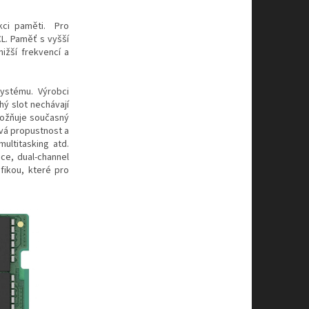
akci paměti. Pro
CL. Paměť s vyšší
ižší frekvencí a
systému. Výrobci
ý slot nechávají
možňuje současný
vá propustnost a
ultitasking atd.
ce, dual-channel
fikou, které pro