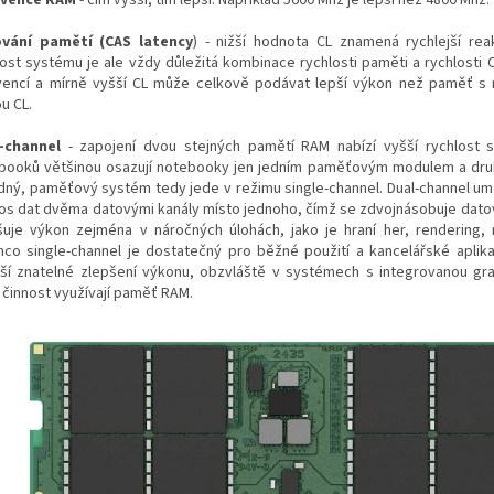
kvence RAM
- čím vyšší, tím lepší. Například 5600 Mhz je lepší než 4800 Mhz.
vání pamětí (CAS latency
) - nižší hodnota CL znamená rychlejší re
lost systému je ale vždy důležitá kombinace rychlosti paměti a rychlosti 
vencí a mírně vyšší CL může celkově podávat lepší výkon než paměť s n
u CL.
-channel
- zapojení dvou stejných pamětí RAM nabízí vyšší rychlost 
booků většinou osazují notebooky jen jedním paměťovým modulem a druh
dný, paměťový systém tedy jede v režimu single-channel. Dual-channel u
os dat dvěma datovými kanály místo jednoho, čímž se zdvojnásobuje dato
šuje výkon zejména v náročných úlohách, jako je hraní her, rendering, m
mco single-channel je dostatečný pro běžné použití a kancelářské aplika
áší znatelné zlepšení výkonu, obzvláště v systémech s integrovanou gra
 činnost využívají paměť RAM.