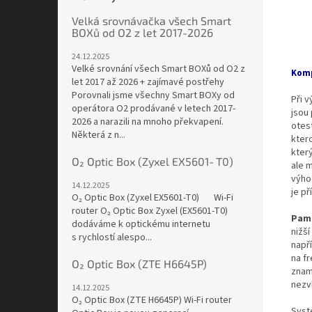
Velká srovnávačka všech Smart
BOXů od O2 z let 2017-2026
24.12.2025
Velké srovnání všech Smart BOXů od O2 z
Komp
let 2017 až 2026 + zajímavé postřehy
Porovnali jsme všechny Smart BOXy od
Při 
operátora O2 prodávané v letech 2017-
jsou
2026 a narazili na mnoho překvapení.
otes
Některá z n...
ktero
kter
O₂ Optic Box (Zyxel EX5601‑T0)
ale 
výho
14.12.2025
je př
O₂ Optic Box (Zyxel EX5601‑T0) Wi-Fi
router O₂ Optic Box Zyxel (EX5601-T0)
Pam
dodáváme k optickému internetu
nižš
s rychlostí alespo...
např
na f
O₂ Optic Box (ZTE H6645P)
zname
nezv
14.12.2025
O₂ Optic Box (ZTE H6645P) Wi-Fi router
Syst