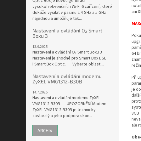
Optic Box je novou generací
note
vysokofrekvenčních Wi-Fi 6 zařízení, které
ani D
dokáže vysílat v pásmu 2.4 GHz a 5 GHz
najednou a umožňuje tak...
MAXi
Nastavení a ovládání O₂ Smart
Poku
Boxu 3
upgr
13.9.2025
pamě
Nastavení a ovládání O₂ Smart Boxu 3
64 b
Nastavení je shodné pro Smart Box DSL
znam
i Smart Box Optic. Vyberte oblast ...
reži
Nastavení a ovládání modemu
Při 
ZyXEL VMG1312-B30B
para
je d
14.7.2025
dalš
Nastavení a ovládání modemu ZyXEL
prot
VMG1312-B30B UPOZORNĚNÍ Modem
syst
ZyXEL VMG1312-B30B je technicky
8GB 
zastaralý a jeho podpora skon...
neva
ale r
ARCHIV
Obec