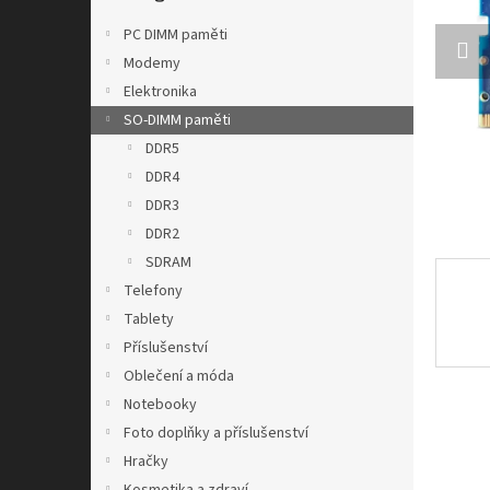
n
e
PC DIMM paměti
l
Modemy
Elektronika
SO-DIMM paměti
DDR5
DDR4
DDR3
DDR2
SDRAM
Telefony
Tablety
Příslušenství
Oblečení a móda
Notebooky
Foto doplňky a příslušenství
Hračky