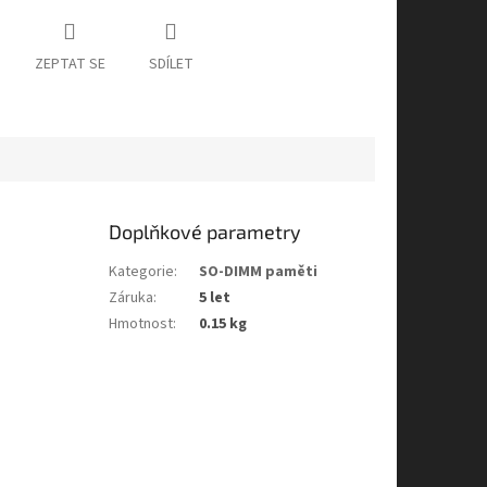
ZEPTAT SE
SDÍLET
Doplňkové parametry
Kategorie
:
SO-DIMM paměti
Záruka
:
5 let
Hmotnost
:
0.15 kg