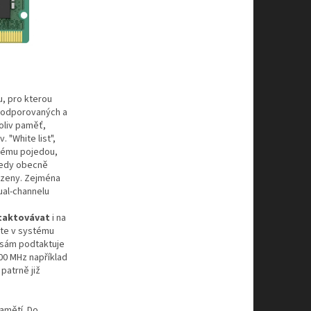
u, pro kterou
 podporovaných a
oliv paměť,
. "White list",
stému pojedou,
tedy obecně
azeny. Zejména
ual-channelu
taktovávat
i na
áte v systému
 sám podtaktuje
00 MHz například
patrně již
amětí. Do