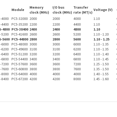
Memory
I/O bus
Transfer
Module
Voltage (V)
clock (MHz)
clock (MHz)
rate (MT/s)
-4000
PC5-32000
2000
2000
4000
1.10
-4400
PC5-35200
2200
2200
4400
1.10
-4800
PC5-38400
2400
2400
4800
1.10
-5200
PC5-41600
2600
2600
5200
1.10 - 1.20
-5600
PC5-44800
2800
2800
5600
1.10 - 1.25
-6000
PC5-48000
3000
3000
6000
1.10 - 1.35
-6200
PC5-49600
3100
3100
6200
1.10 - 1.35
-6400
PC5-51200
3200
3200
6400
1.10 - 1.40
-6800
PC5-54400
3400
3400
6800
1.10 - 1.45
-7200
PC5-57600
3600
3600
7200
1.25 - 1.50
-7600
PC5-60800
3800
3800
7600
1.35 - 1.50
-8000
PC5-64000
4000
4000
4000
1.40 - 1.55
-8400
PC5-67200
4200
4200
8000
1.45 - 1.60