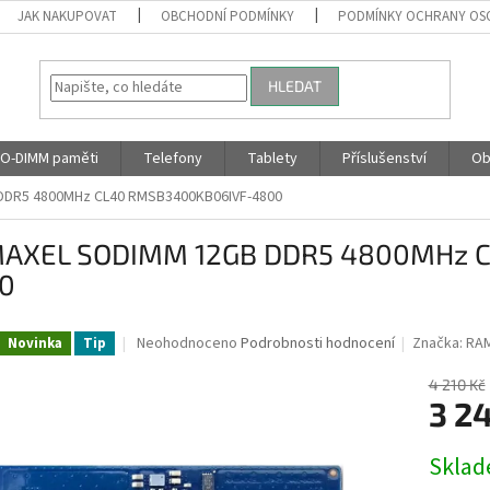
JAK NAKUPOVAT
OBCHODNÍ PODMÍNKY
PODMÍNKY OCHRANY OS
HLEDAT
O-DIMM paměti
Telefony
Tablety
Příslušenství
Ob
DR5 4800MHz CL40 RMSB3400KB06IVF-4800
AXEL SODIMM 12GB DDR5 4800MHz 
0
Průměrné
Neohodnoceno
Podrobnosti hodnocení
Značka:
RA
Novinka
Tip
hodnocení
produktu
4 210 Kč
je
3 2
0,0
z
Měrná
Skla
5
cena:
hvězdiček.