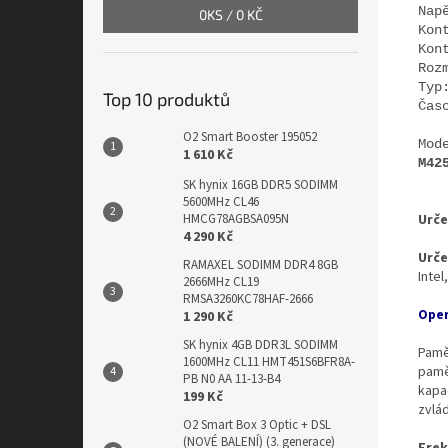
Nap
0
KS /
0 KČ
Kon
Kon
Roz
Typ
Top 10 produktů
Čas
O2 Smart Booster 195052
Mod
1 610 Kč
M42
SK hynix 16GB DDR5 SODIMM
5600MHz CL46
Urče
HMCG78AGBSA095N
4 290 Kč
Urče
RAMAXEL SODIMM DDR4 8GB
Intel
2666MHz CL19
RMSA3260KC78HAF-2666
Oper
1 290 Kč
SK hynix 4GB DDR3L SODIMM
Pamě
1600MHz CL11 HMT451S6BFR8A-
pamě
PB N0 AA 11-13-B4
kapa
199 Kč
zvlá
O2 Smart Box 3 Optic + DSL
(NOVÉ BALENÍ) (3. generace)