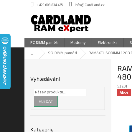
Přejít
+420 608 834 435
info@CardLand.cz
na
obsah
PC DIMM paměti
Modemy
Elektronika
S
Domů
SO-DIMM paměti
RAMAXEL SODIMM 12GB D
P
RAM
o
s
480
Vyhledávání
t
51201
r
Akce
a
n
HLEDAT
n
í
p
Přeskočit
a
Kategorie
kategorie