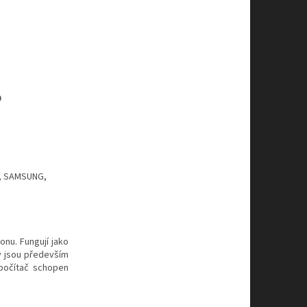
)
0
l, SAMSUNG,
onu. Fungují jako
y jsou především
 počítač schopen