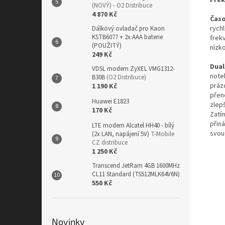
Fre
(NOVÝ) - O2 Distribuce
4 870 Kč
Časo
rych
Dálkový ovladač pro Kaon
KSTB6077 + 2x AAA baterie
frek
(POUŽITÝ)
nízko
249 Kč
Dual
VDSL modem ZyXEL VMG1312-
note
B30B
(O2 Distribuce)
práz
1 190 Kč
přen
Huawei E1823
zlep
170 Kč
Zatí
přin
LTE modem Alcatel HH40 - bílý
svou
(2x LAN, napájení 5V)
T-Mobile
CZ distribuce
1 250 Kč
Transcend JetRam 4GB 1600MHz
CL11 Standard (TS512MLK64V6N)
550 Kč
Novinky