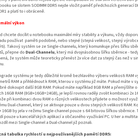
booku se slotem SODIMM DDR5
nejde vložit paměť předchozích generací 
DR1 a platí to i obráceně.
mální výkon
d chcete docílit u notebooku maximální míry stability a výkunu, vždy dopor
adu používat paměti podobné, nebo stejné (stejná velikost, stejný výrobc
ti). Takový systém se ze Single-channelu, který komunikuje přes šířku sběr
itů, přepne do
Dual-Channelu
, který má dvojnásobnou šířku sběrnice - ted
ená, že systém může teoreticky přenést 2x více dat za stejný čas než v si
mu.
upgrade systému je tedy důležité kromě bezhlavého výberu velikosti RAM vy
metrů RAM a přihlédnout k RAM, kterou v systému již máte. Pokud máte v 
obré dokoupit další 8GB RAM. Pokud máte například 8GB RAM a přemýšlíte 
ích 16GB RAM (8GB+16GB=24GB), je lepší rovnou raději zvolit kombinaci 2x 
ože při kombinaci dvou RAM o různých velikostech přijdete o možnost využ
ému Dual-channel, který se aktivuje pouze u dvou stejných velikostí RAM.
+ 16GB by jela v režimu Single-channel pouze s 64 bitovou šířkou sběrnice
dí pouze u kancelářských aplikací a občasného využívání PC. U her a multita
ozdíl mezi Single-channel a Dual-channel již poznali.
ná tabulka rychlostí u nejpoužívanějších pamětí DDR5: