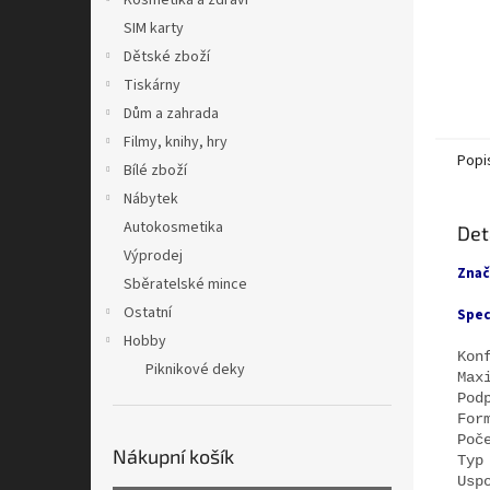
Kosmetika a zdraví
SIM karty
Dětské zboží
Tiskárny
Dům a zahrada
Filmy, knihy, hry
Popi
Bílé zboží
Nábytek
Autokosmetika
Det
Výprodej
Znač
Sběratelské mince
Ostatní
Spec
Hobby
Kon
Piknikové deky
Max
Pod
For
Poč
Nákupní košík
Typ
Usp