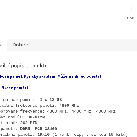
TISK
s
Diskuze
ailní popis produktu
ková paměť. Fyzicky skaldem. Můžeme ihned odeslat!
ifikace paměti
figurace paměti:
1 x 12 GB
imální frekvence paměti:
4800 Mhz
porované frekvence: 4800 MHz, 4400 MHz, 4000 MHz
mát modulu:
SO-DIMM
et pinů:
262 PIN
 pameti:
DDR5, PC5-38400
ořádání paměti:
1Rx16
(1 rank, čipy s šířkou 16 bitů)