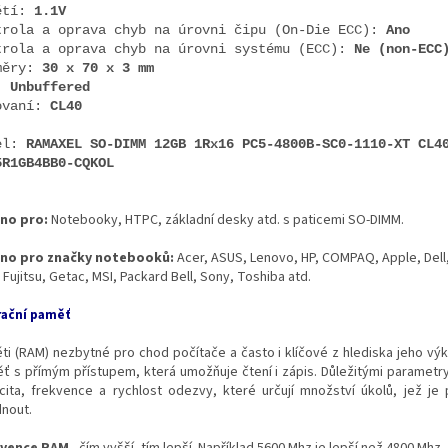
ětí:
1.1V
trola a oprava chyb na úrovni čipu (On-Die ECC):
Ano
trola a oprava chyb na úrovni systému (ECC):
Ne (non-ECC
měry:
30 x 70 x 3 mm
:
Unbuffered
ovaní:
CL40
el:
RAMAXEL SO-DIMM 12GB 1Rx16 PC5-4800B-SC0-1110-XT CL4
5R1GB4BB0-CQKOL
no pro:
Notebooky, HTPC, základní desky atd. s paticemi SO-DIMM.
no pro značky notebooků:
Acer, ASUS, Lenovo, HP, COMPAQ, Apple, Del
, Fujitsu, Getac, MSI, Packard Bell, Sony, Toshiba atd.
ační paměť
ti (RAM) nezbytné pro chod počítače a často i klíčové z hlediska jeho výk
ť s přímým přístupem, která umožňuje čtení i zápis. Důležitými parametr
cita, frekvence a rychlost odezvy, které určují množství úkolů, jež je
dnout.