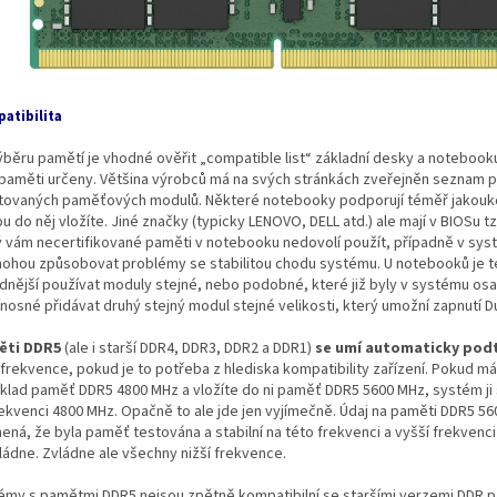
atibilita
výběru pamětí je vhodné ověřit „compatible list“ základní desky a notebook
 paměti určeny. Většina výrobců má na svých stránkách zveřejněn seznam
tovaných paměťových modulů. Některé notebooky podporují téměř jakouk
u do něj vložíte. Jiné značky (typicky LENOVO, DELL atd.) ale mají v BIOSu tzv
ý vám necertifikované paměti v notebooku nedovolí použít, případně v sy
mohou způsobovat problémy se stabilitou chodu systému. U notebooků je 
dnější používat moduly stejné, nebo podobné, které již byly v systému os
ínosné přidávat druhý stejný modul stejné velikosti, který umožní zapnutí D
ěti DDR5
(ale i starší DDR4, DDR3, DDR2 a DDR1)
se umí automaticky pod
í frekvence, pokud je to potřeba z hlediska kompatibility zařízení. Pokud m
íklad paměť DDR5 4800 MHz a vložíte do ni paměť DDR5 5600 MHz, systém ji
rekvenci 4800 MHz. Opačně to ale jde jen vyjímečně. Údaj na paměti DDR5 56
ná, že byla paměť testována a stabilní na této frekvenci a vyšší frekvenci 
ládne. Zvládne ale všechny nižší frekvence.
émy s pamětmi DDR5 nejsou zpětně kompatibilní se staršími verzemi DDR p