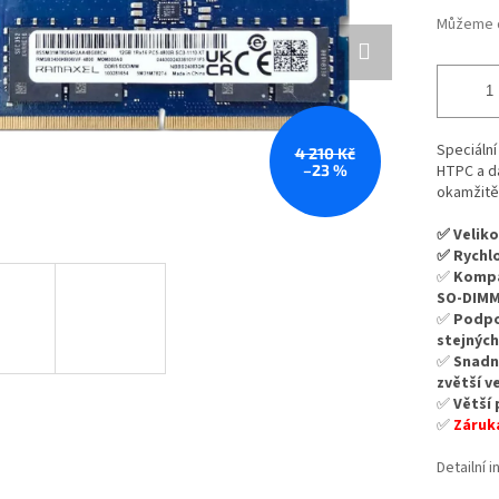
Můžeme d
Speciáln
4 210 Kč
–23 %
HTPC a da
okamžitě 
✅ Velik
✅ Rychl
✅
Kompa
SO-DIM
✅
Podp
stejnýc
✅
Snadn
zvětší v
✅
Větší 
✅
Záruka
Detailní 