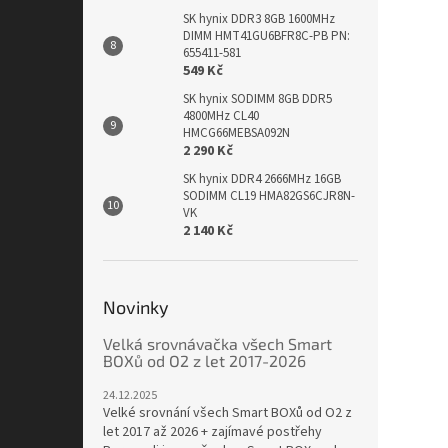
SK hynix DDR3 8GB 1600MHz
DIMM HMT41GU6BFR8C-PB PN:
655411-581
549 Kč
SK hynix SODIMM 8GB DDR5
4800MHz CL40
HMCG66MEBSA092N
2 290 Kč
SK hynix DDR4 2666MHz 16GB
SODIMM CL19 HMA82GS6CJR8N-
VK
2 140 Kč
Novinky
Velká srovnávačka všech Smart
BOXů od O2 z let 2017-2026
24.12.2025
Velké srovnání všech Smart BOXů od O2 z
let 2017 až 2026 + zajímavé postřehy