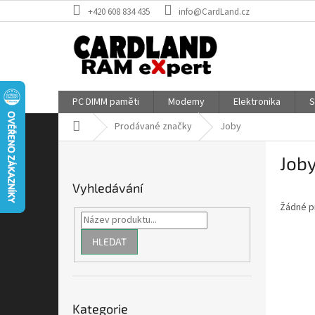
Přejít
+420 608 834 435
info@CardLand.cz
na
obsah
PC DIMM paměti
Modemy
Elektronika
S
Domů
Prodávané značky
Joby
P
Job
o
s
Vyhledávání
t
Žádné p
r
a
n
HLEDAT
n
í
p
Přeskočit
a
Kategorie
kategorie