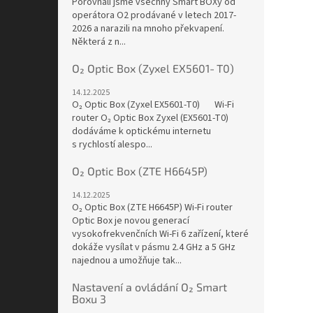
Porovnali jsme všechny Smart BOXy od
operátora O2 prodávané v letech 2017-
2026 a narazili na mnoho překvapení.
Některá z n...
O₂ Optic Box (Zyxel EX5601‑T0)
14.12.2025
O₂ Optic Box (Zyxel EX5601‑T0) Wi-Fi
router O₂ Optic Box Zyxel (EX5601-T0)
dodáváme k optickému internetu
s rychlostí alespo...
O₂ Optic Box (ZTE H6645P)
14.12.2025
O₂ Optic Box (ZTE H6645P) Wi-Fi router
Optic Box je novou generací
vysokofrekvenčních Wi-Fi 6 zařízení, které
dokáže vysílat v pásmu 2.4 GHz a 5 GHz
najednou a umožňuje tak...
Nastavení a ovládání O₂ Smart
Boxu 3