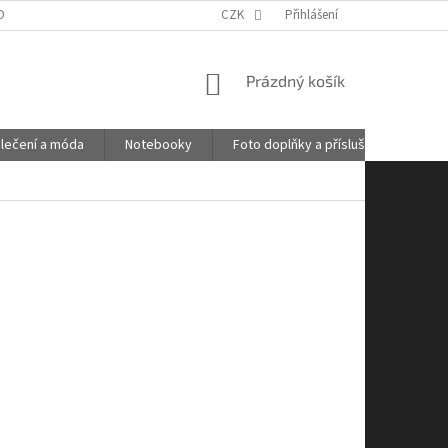
OBNÍCH ÚDAJŮ
GDPR
POŠTOVNÉ
CZK
Přihlášení
KONTAKTY
NÁKUPNÍ
Prázdný košík
KOŠÍK
lečení a móda
Notebooky
Foto doplňky a příslušenství