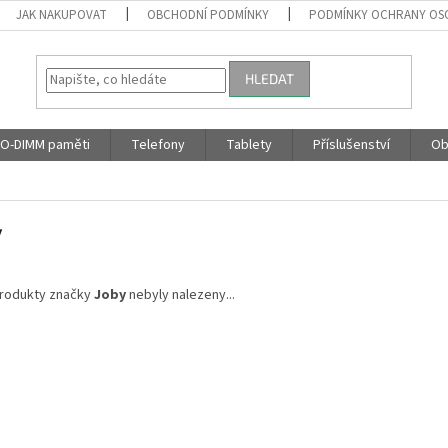
JAK NAKUPOVAT
OBCHODNÍ PODMÍNKY
PODMÍNKY OCHRANY OS
HLEDAT
O-DIMM paměti
Telefony
Tablety
Příslušenství
Ob
y
rodukty značky
Joby
nebyly nalezeny...