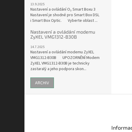
13.9.2025
Nastavení a ovládání O₂ Smart Boxu 3
Nastavení je shodné pro Smart Box DSL
i Smart Box Optic. Vyberte oblast ...
Nastavení a ovládání modemu
ZyXEL VMG1312-B30B
14.7.2025
Nastavení a ovládání modemu ZyXEL
VMG1312-B30B UPOZORNĚNÍ Modem
ZyXEL VMG1312-B30B je technicky
zastaralý a jeho podpora skon...
ARCHIV
Z
á
p
a
t
Informac
í