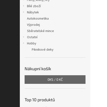
Filmy, knihy, hry
Bílé zboží
Nábytek
Autokosmetika
Výprodej
Sběratelské mince
Ostatní
Hobby
Piknikové deky
Nákupní košík
0
KS /
0 KČ
Top 10 produktů