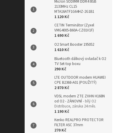
Micron SODIMM DDR4 8GB
2133MHz CL15
MTA16ATF1G64HZ-2G1B1
1 120 Kč
CETIN Terminátor (Zyxel
VMG4005-B60A-CZ01V1F)
1 690 Kč
O2 Smart Booster 195052
1 610 Kč
Bluetooth dálkový ovladač k O2
TV Set-top boxu
290 Kč
LTE OUTDOOR modem HUAWEI
CPE B2368-A01 (POUŽITÝ)
2 870 Kč
VDSL modem ZTE ZXHN H168N
od O2 - ZÁNOVNÍ
- bílý O2
Distribuce, záruka 24 měs.
1 190 Kč
Kenko REALPRO PROTECTOR
FILTER ASC 37mm
270 Kč