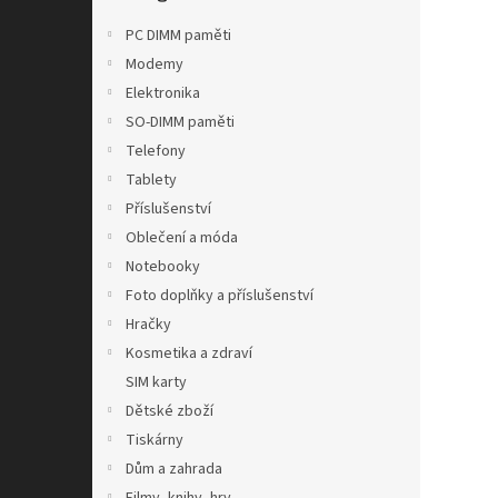
n
e
PC DIMM paměti
l
Modemy
Elektronika
SO-DIMM paměti
Telefony
Tablety
Příslušenství
Oblečení a móda
Notebooky
Foto doplňky a příslušenství
Hračky
Kosmetika a zdraví
SIM karty
Dětské zboží
Tiskárny
Dům a zahrada