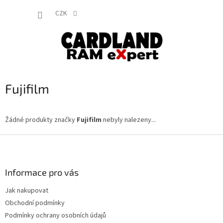
Přejít
NÁKUP
na
CZK
obsah
KOŠÍK
Fujifilm
Žádné produkty značky
Fujifilm
nebyly nalezeny...
Z
á
p
a
Informace pro vás
t
Jak nakupovat
í
Obchodní podmínky
Podmínky ochrany osobních údajů