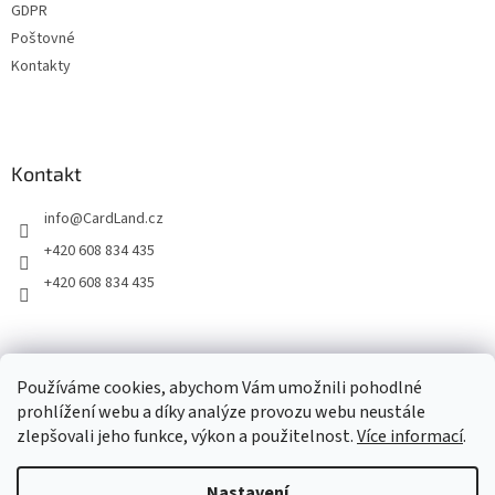
GDPR
Poštovné
Kontakty
Kontakt
info
@
CardLand.cz
+420 608 834 435
+420 608 834 435
2011 - 2026 © www.CardLand.cz
Používáme cookies, abychom Vám umožnili pohodlné
prohlížení webu a díky analýze provozu webu neustále
zlepšovali jeho funkce, výkon a použitelnost.
Více informací
.
Vytvořil Shoptet
Nastavení