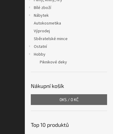
Filmy, knihy, hry
Bílé zboží
Nábytek
Autokosmetika
Výprodej
Sběratelské mince
Ostatní
Hobby
Piknikové deky
Nákupní košík
0
KS /
0 KČ
Top 10 produktů