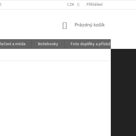
OBNÍCH ÚDAJŮ
GDPR
POŠTOVNÉ
CZK
Přihlášení
KONTAKTY
NÁKUPNÍ
Prázdný košík
KOŠÍK
lečení a móda
Notebooky
Foto doplňky a příslušenství