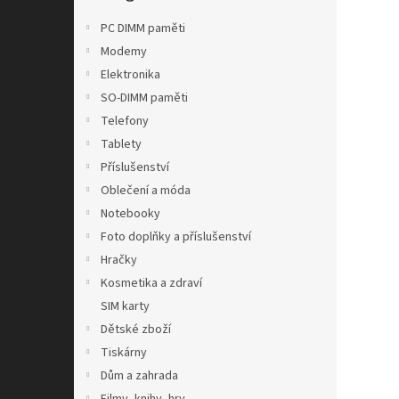
n
e
PC DIMM paměti
l
Modemy
Elektronika
SO-DIMM paměti
Telefony
Tablety
Příslušenství
Oblečení a móda
Notebooky
Foto doplňky a příslušenství
Hračky
Kosmetika a zdraví
SIM karty
Dětské zboží
Tiskárny
Dům a zahrada