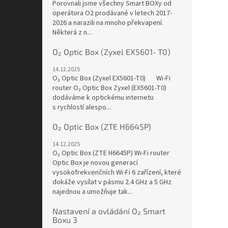
Porovnali jsme všechny Smart BOXy od
operátora O2 prodávané v letech 2017-
2026 a narazili na mnoho překvapení.
Některá z n...
O₂ Optic Box (Zyxel EX5601‑T0)
14.12.2025
O₂ Optic Box (Zyxel EX5601‑T0) Wi-Fi
router O₂ Optic Box Zyxel (EX5601-T0)
dodáváme k optickému internetu
s rychlostí alespo...
O₂ Optic Box (ZTE H6645P)
14.12.2025
O₂ Optic Box (ZTE H6645P) Wi-Fi router
Optic Box je novou generací
vysokofrekvenčních Wi-Fi 6 zařízení, které
dokáže vysílat v pásmu 2.4 GHz a 5 GHz
najednou a umožňuje tak...
Nastavení a ovládání O₂ Smart
Boxu 3