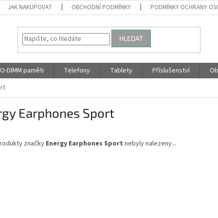
JAK NAKUPOVAT
OBCHODNÍ PODMÍNKY
PODMÍNKY OCHRANY OS
HLEDAT
O-DIMM paměti
Telefony
Tablety
Příslušenství
Ob
rt
rgy Earphones Sport
rodukty značky
Energy Earphones Sport
nebyly nalezeny...