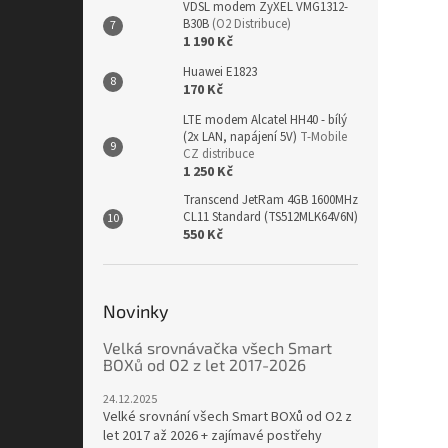
VDSL modem ZyXEL VMG1312-
B30B
(O2 Distribuce)
1 190 Kč
Huawei E1823
170 Kč
LTE modem Alcatel HH40 - bílý
(2x LAN, napájení 5V)
T-Mobile
CZ distribuce
1 250 Kč
Transcend JetRam 4GB 1600MHz
CL11 Standard (TS512MLK64V6N)
550 Kč
Novinky
Velká srovnávačka všech Smart
BOXů od O2 z let 2017-2026
24.12.2025
Velké srovnání všech Smart BOXů od O2 z
let 2017 až 2026 + zajímavé postřehy