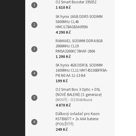
O2 Smart Booster 195052
1 610 Kč
SK hynix 16GB DDR5 SODIMM
5600MHz CL46
HMCG78AGBSA095N
4 290 Kč
RAMAXEL SODIMM DDR4 8GB
2666MHz CL19
RMSA3260KC78HAF-2666
1 290 Kč
SK hynix 4GB DDR3L SODIMM
1600MHz CL11 HMT451S6BFR8A-
PB N0 AA 11-13-B4
199 Kč
O2 Smart Box 3 Optic + DSL
(NOVÉ BALENÍ) (3. generace)
(NOVÝ) - O2 Distribuce
4 870 Kč
Dálkový ovladač pro Kaon
KSTB6077 + 2x AAA baterie
(POUŽITÝ)
249 Kč