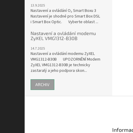
13.9.2025
Nastavení a ovládání O₂ Smart Boxu 3
Nastavení je shodné pro Smart Box DSL
i Smart Box Optic. Vyberte oblast ...
Nastavení a ovládání modemu
ZyXEL VMG1312-B30B
14.7.2025
Nastavení a ovládání modemu ZyXEL
VMG1312-B30B UPOZORNĚNÍ Modem
ZyXEL VMG1312-B30B je technicky
zastaralý a jeho podpora skon...
ARCHIV
Z
á
p
a
t
Informac
í