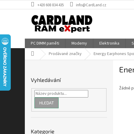
Přejít
+420 608 834 435
info@CardLand.cz
na
obsah
PC DIMM paměti
Modemy
Elektronika
S
Domů
Prodávané značky
Energy Earphones Spo
P
Ene
o
s
Vyhledávání
t
Žádné p
r
a
n
HLEDAT
n
í
p
Přeskočit
a
Kategorie
kategorie