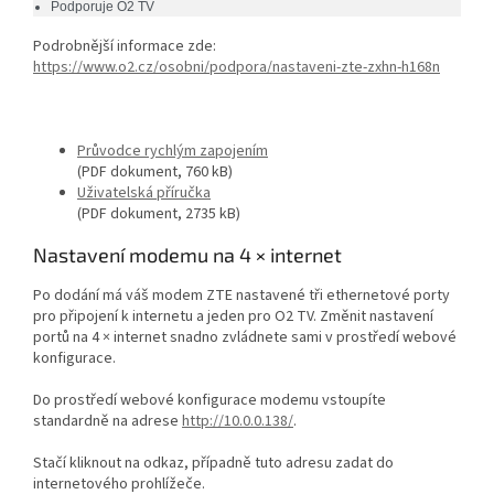
Podporuje O2 TV
Podrobnější informace zde:
https://www.o2.cz/osobni/podpora/nastaveni-zte-zxhn-h168n
Průvodce rychlým zapojením
(PDF dokument, 760 kB)
Uživatelská příručka
(PDF dokument, 2735 kB)
Nastavení modemu na 4 × internet
Po dodání má váš modem ZTE nastavené tři ethernetové porty
pro připojení k internetu a jeden pro O2 TV. Změnit nastavení
portů na 4 × internet snadno zvládnete sami v prostředí webové
konfigurace.
Do prostředí webové konfigurace modemu vstoupíte
standardně na adrese
http://10.0.0.138/
.
Stačí kliknout na odkaz, případně tuto adresu zadat do
internetového prohlížeče.