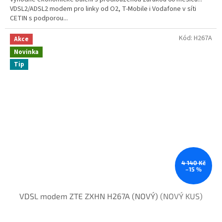
VDSL2/ADSL2 modem pro linky od O2, T-Mobile i Vodafone v síti
CETIN s podporou...
Kód:
H267A
Akce
Novinka
Tip
4 140 Kč
–15 %
VDSL modem ZTE ZXHN H267A (NOVÝ)
(NOVÝ KUS)