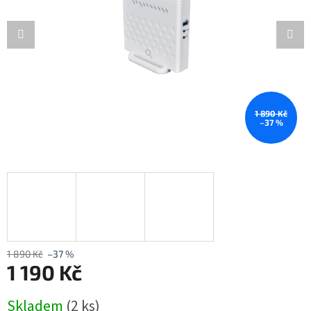
1 890 Kč
–37 %
1 890 Kč
–37 %
1 190 Kč
Měrná
Skladem
(2 ks)
cena: