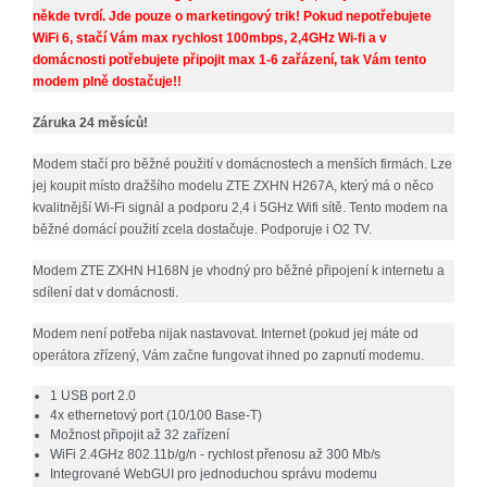
někde tvrdí. Jde pouze o marketingový trik! Pokud nepotřebujete
WiFi 6, stačí Vám max rychlost 100mbps, 2,4GHz Wi-fi a v
domácnosti potřebujete připojit max 1-6 zařázení, tak Vám tento
modem plně dostačuje!!
Záruka 24 měsíců!
Modem stačí pro běžné použití v domácnostech a menších firmách. Lze
jej koupit místo dražšího modelu
ZTE ZXHN H267A
, který má o něco
kvalitnější Wi-Fi signál a podporu 2,4 i 5GHz Wifi sítě. Tento modem na
běžné domácí použití zcela dostačuje. Podporuje i O2 TV.
Modem ZTE ZXHN H168N je vhodný pro běžné připojení k internetu a
sdílení dat v domácnosti.
Modem není potřeba nijak nastavovat. Internet (pokud jej máte od
operátora zřízený, Vám začne fungovat ihned po zapnutí modemu.
1 USB port 2.0
4x ethernetový port (10/100 Base-T)
Možnost připojit až 32 zařízení
WiFi 2.4GHz 802.11b/g/n - rychlost přenosu až 300 Mb/s
Integrované WebGUI pro jednoduchou správu modemu