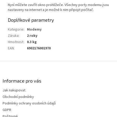
Nyní můžete zavřít okno prohlížeče. Všechny porty modemu jsou
nastaveny na internet a je možné k nim připojit počítač.
Doplňkové parametry
Kategorie
:
Modemy
Záruka
:
2 roky
Hmotnost
:
0.3 kg
EAN
:
6902176001970
Z
á
p
a
Informace pro vás
t
Jak nakupovat
í
Obchodní podmínky
Podmínky ochrany osobních údajů
GDPR
Poštovné