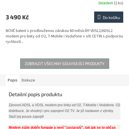
Skladem
(2 ks)
3 490 Kč
Do košíku
NOVÉ balení s prodlouženou zárukou 60 měsíců!!! VDSL2/ADSL2
modem pro linky od O2, T-Mobile i Vodafone v síti CETIN s podporou
rychlostí...
ZOBRAZIT VŠECHNY SOUVISEJÍCÍ PRODUKTY
Popis
Diskuze
Detailní popis produktu
Zánovní ADSL a VDSL modem pro linky od O2, T-Mobile i Vodafone. O2
distribuce. Je vhodný i pro zapojení O2 TV. Je již nastaven z výroby.
Stačí jej pouze zapojit!
Modem stále dobře funguje a není "zastaralý", tak jak se to občas