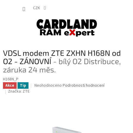
Přejít
NÁKUP
na
CZK
obsah
KOŠÍK
VDSL modem ZTE ZXHN H168N od
O2 - ZÁNOVNÍ
- bílý O2 Distribuce,
záruka 24 měs.
H168N_P
Průměrné
Neohodnoceno
Podrobnosti hodnocení
Akce
Tip
hodnocení
Značka:
ZTE
produktu
je
0,0
z
5
hvězdiček.