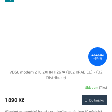
4 140 Kč
–54 %
VDSL modem ZTE ZXHN H267A (BEZ KRABICE)
- (O2
Distribuce)
Skladem
(7 ks)
1 890 Kč
Do košíku
Výhodné ekonomické balení s prodlouženou zárukou 60 měsíců!!!