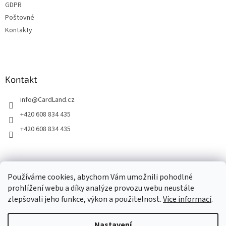
GDPR
Poštovné
Kontakty
Kontakt
info
@
CardLand.cz
+420 608 834 435
+420 608 834 435
2011 - 2026 © www.CardLand.cz
Používáme cookies, abychom Vám umožnili pohodlné
prohlížení webu a díky analýze provozu webu neustále
zlepšovali jeho funkce, výkon a použitelnost.
Více informací
.
Vytvořil Shoptet
Nastavení