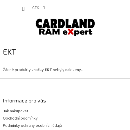
Přejít
NÁKUP
na
CZK
obsah
KOŠÍK
EKT
Žádné produkty značky
EKT
nebyly nalezeny...
Z
á
p
a
Informace pro vás
t
Jak nakupovat
í
Obchodní podmínky
Podmínky ochrany osobních údajů