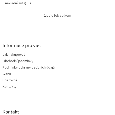
nákladní auta). Je...
1
položek celkem
O
v
l
Z
á
á
d
p
a
a
Informace pro vás
c
t
í
Jak nakupovat
í
p
Obchodní podmínky
r
v
Podmínky ochrany osobních údajů
k
GDPR
y
Poštovné
v
ý
Kontakty
p
i
s
u
Kontakt