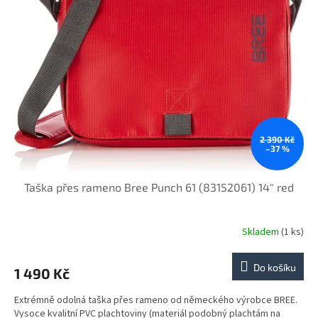
i
r
s
o
p
d
r
u
o
k
d
t
u
ů
k
t
ů
2 390 Kč
–37 %
Taška přes rameno Bree Punch 61 (83152061) 14" red
Skladem
(1 ks)
Do košíku
1 490 Kč
Extrémně odolná taška přes rameno od německého výrobce BREE.
Vysoce kvalitní PVC plachtoviny (materiál podobný plachtám na