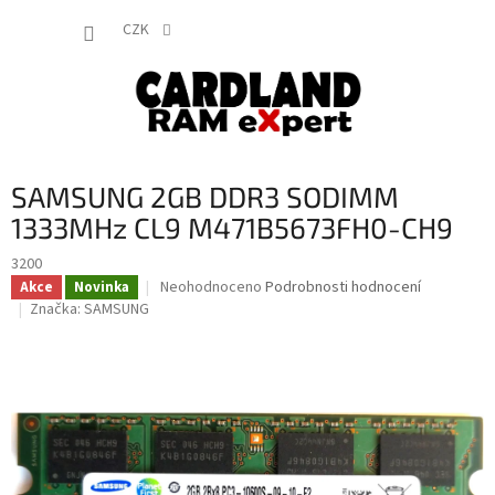
Přejít
NÁKUP
na
CZK
obsah
KOŠÍK
SAMSUNG 2GB DDR3 SODIMM
1333MHz CL9 M471B5673FH0-CH9
3200
Průměrné
Neohodnoceno
Podrobnosti hodnocení
Akce
Novinka
hodnocení
Značka:
SAMSUNG
produktu
je
0,0
z
5
hvězdiček.