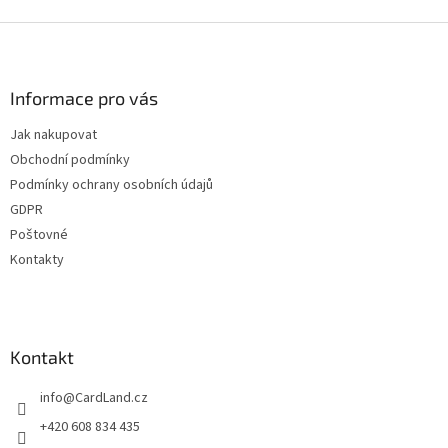
Z
á
p
a
Informace pro vás
t
Jak nakupovat
í
Obchodní podmínky
Podmínky ochrany osobních údajů
GDPR
Poštovné
Kontakty
Kontakt
info
@
CardLand.cz
+420 608 834 435