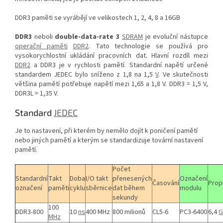
DDR3 paměti se vyrábějí ve velikostech 1, 2, 4, 8 a 16GB
DDR3
neboli
double-data-rate 3
SDRAM
je evoluční nástupce
operační paměti
DDR2
. Tato technologie se používá pro
vysokorychlostní ukládání pracovních dat. Hlavní rozdíl mezi
DDR2
a DDR3 je v rychlosti pamětí. Standardní napětí určené
standardem JEDEC bylo sníženo z 1,8 na 1,5
V
. Ve skutečnosti
většina pamětí potřebuje napětí mezi 1,65 a 1,8 V. DDR3 = 1,5 V,
DDR3L = 1,35 V.
Standard
JEDEC
Je to nastavení, při kterém by nemělo dojít k poničení pamětí
nebo jiných pamětí a kterým se standardizuje tovární nastavení
pamětí.
Počet
Standardní
Takt
Doba
I/O takt
přenesených
Označení
Časování
Prop
označení
paměti
cyklu
sběrnice
dat během
modulu
sekundy
100
DDR3-800
10
ns
400 MHz
800 milionů
CL5-6
PC3-6400
6,4
G
MHz