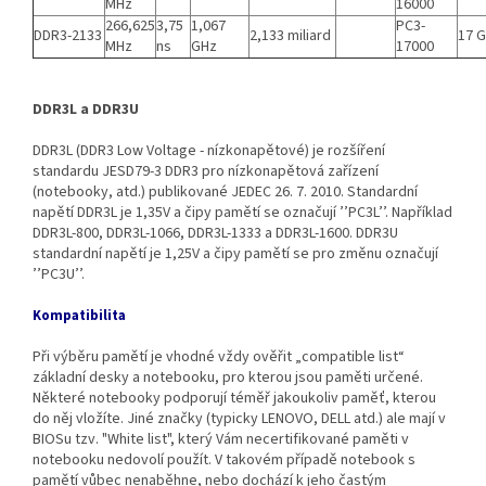
MHz
16000
266,625
3,75
1,067
PC3-
DDR3-2133
2,133 miliard
17 
MHz
ns
GHz
17000
DDR3L a DDR3U
DDR3L (DDR3 Low Voltage - nízkonapětové) je rozšíření
standardu JESD79-3 DDR3 pro nízkonapětová zařízení
(notebooky, atd.) publikované JEDEC 26. 7. 2010. Standardní
napětí DDR3L je 1,35V a čipy pamětí se označují ’’PC3L’’. Například
DDR3L‐800, DDR3L‐1066, DDR3L‐1333 a DDR3L‐1600. DDR3U
standardní napětí je 1,25V a čipy pamětí se pro změnu označují
’’PC3U’’.
Kompatibilita
Při výběru pamětí je vhodné vždy ověřit „compatible list“
základní desky a notebooku, pro kterou jsou paměti určené.
Některé notebooky podporují téměř jakoukoliv paměť, kterou
do něj vložíte. Jiné značky (typicky LENOVO, DELL atd.) ale mají v
BIOSu tzv. "White list", který Vám necertifikované paměti v
notebooku nedovolí použít. V takovém případě notebook s
pamětí vůbec nenaběhne, nebo dochází k jeho častým