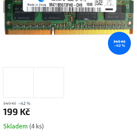
349 Kč
–42 %
349 Kč
–42 %
199 Kč
Měrná
Skladem
(4 ks)
cena: