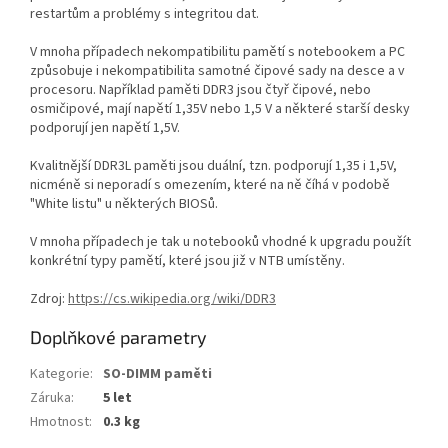
restartům a problémy s integritou dat.
V mnoha případech nekompatibilitu pamětí s notebookem a PC
způsobuje i nekompatibilita samotné čipové sady na desce a v
procesoru. Například paměti DDR3 jsou čtyř čipové, nebo
osmičipové, mají napětí 1,35V nebo 1,5 V a některé starší desky
podporují jen napětí 1,5V.
Kvalitnější DDR3L paměti jsou duální, tzn. podporují 1,35 i 1,5V,
nicméně si neporadí s omezením, které na ně číhá v podobě
"White listu" u některých BIOSů.
V mnoha případech je tak u notebooků vhodné k upgradu použít
konkrétní typy pamětí, které jsou již v NTB umístěny.
Zdroj:
https://cs.wikipedia.org/wiki/DDR3
Doplňkové parametry
Kategorie
:
SO-DIMM paměti
Záruka
:
5 let
Hmotnost
:
0.3 kg