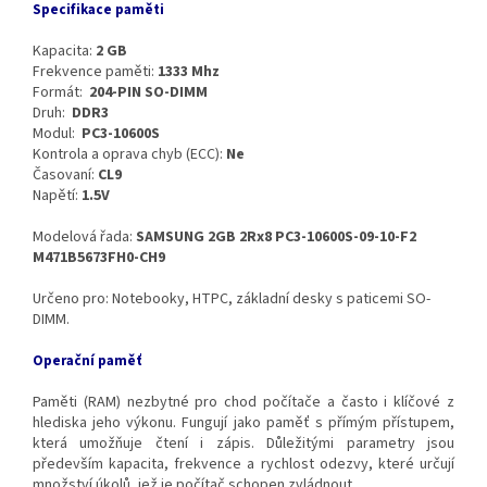
Specifikace paměti
Kapacita:
2 GB
Frekvence paměti:
1333 Mhz
Formát:
204-PIN SO-DIMM
Druh:
DDR3
Modul:
PC3-10600S
Kontrola a oprava chyb (ECC):
Ne
Časovaní:
CL9
Napětí:
1.5V
Modelová řada:
SAMSUNG 2GB 2Rx8 PC3-10600S-09-10-F2
M471B5673FH0-CH9
Určeno pro: Notebooky, HTPC, základní desky s paticemi SO-
DIMM.
Operační paměť
Paměti (RAM) nezbytné pro chod počítače a často i klíčové z
hlediska jeho výkonu. Fungují jako paměť s přímým přístupem,
která umožňuje čtení i zápis. Důležitými parametry jsou
především kapacita, frekvence a rychlost odezvy, které určují
množství úkolů, jež je počítač schopen zvládnout.